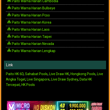
Paito Warna Harian Cambodia
Paito Warna Harian Bullseye
Paito Warna Harian Pcso
Paito Warna Harian Korea
Paito Warna Harian Laos
Paito Warna Harian Taipei
Paito Warna Harian Nevada
Paito Warna Harian Lengkap
Link
Paito HK 6D
,
Sahabat Pools
,
Live Draw HK
,
Hongkong Pools
,
Live
Angka Togel
,
Live Singapore
,
Live Draw Sydney
,
Data HK
Tercepat
,
HK Pools