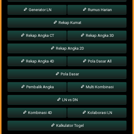
Generator LN
Rumus Harian
Rekap Kumat
Rekap Angka CT
Rekap Angka 3D
Rekap Angka 2D
Rekap Angka 4D
Pola Dasar All
Pola Dasar
Pembalik Angka
Multi Kombinasi
LN vs DN
Kombinasi 4D
Kolaborasi LN
Kalkulator Togel