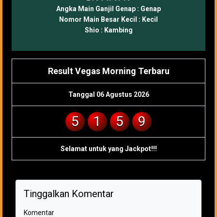
Angka Main Ganjil Genap :
Genap
Nomor Main Besar Kecil :
Kecil
Shio :
Kambing
Result Vegas Morning Terbaru
Tanggal 06 Agustus 2026
5
1
5
9
Selamat untuk yang Jackpot!!!
Tinggalkan Komentar
Komentar