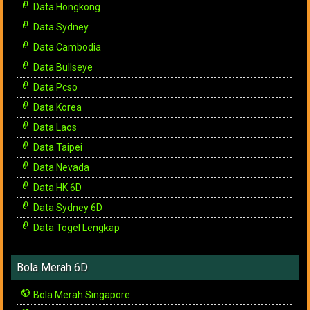
Data Hongkong
Data Sydney
Data Cambodia
Data Bullseye
Data Pcso
Data Korea
Data Laos
Data Taipei
Data Nevada
Data HK 6D
Data Sydney 6D
Data Togel Lengkap
Bola Merah 6D
Bola Merah Singapore