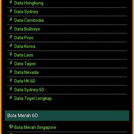
Data Hongkong
Data Sydney
Data Cambodia
Data Bullseye
Data Pcso
Data Korea
Data Laos
Data Taipei
Data Nevada
Data HK 6D
Data Sydney 6D
Data Togel Lengkap
Bola Merah 6D
Bola Merah Singapore