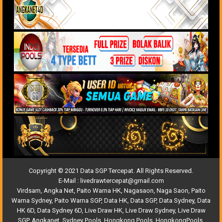
Copyright © 2021 Data SGP Tercepat. All Rights Reserved.
E-Mail :
livedrawtercepat@gmail.com
Virdsam
,
Angka Net
,
Paito Warna HK
,
Nagasaon
,
Naga Saon
,
Paito
Warna Sydney
,
Paito Warna SGP
,
Data HK
,
Data SGP
,
Data Sydney
,
Data
HK 6D
,
Data Sydney 6D
,
Live Draw HK
,
Live Draw Sydney
,
Live Draw
SGP
,
Angkanet
,
Sydney Pools
,
Hongkong Pools
,
HongkongPools
,