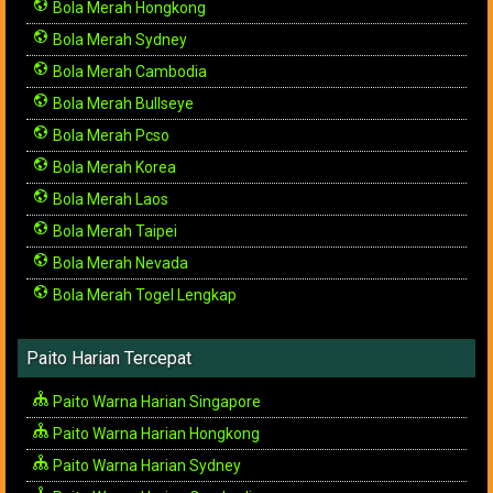
Bola Merah Hongkong
Bola Merah Sydney
Bola Merah Cambodia
Bola Merah Bullseye
Bola Merah Pcso
Bola Merah Korea
Bola Merah Laos
Bola Merah Taipei
Bola Merah Nevada
Bola Merah Togel Lengkap
Paito Harian Tercepat
Paito Warna Harian Singapore
Paito Warna Harian Hongkong
Paito Warna Harian Sydney