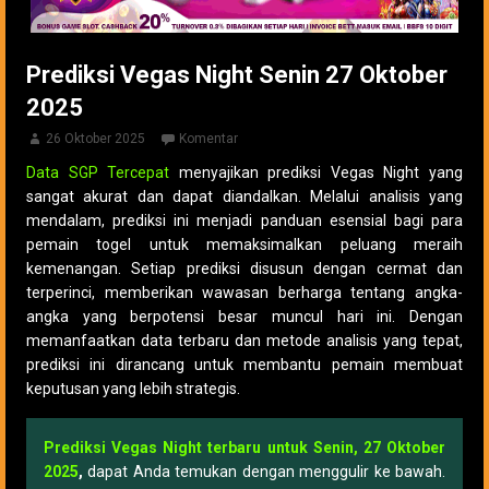
Prediksi Vegas Night Senin 27 Oktober
2025
26 Oktober 2025
Komentar
Data SGP Tercepat
menyajikan prediksi Vegas Night yang
sangat akurat dan dapat diandalkan. Melalui analisis yang
mendalam, prediksi ini menjadi panduan esensial bagi para
pemain togel untuk memaksimalkan peluang meraih
kemenangan. Setiap prediksi disusun dengan cermat dan
terperinci, memberikan wawasan berharga tentang angka-
angka yang berpotensi besar muncul hari ini. Dengan
memanfaatkan data terbaru dan metode analisis yang tepat,
prediksi ini dirancang untuk membantu pemain membuat
keputusan yang lebih strategis.
Prediksi Vegas Night terbaru untuk Senin, 27 Oktober
2025
,
dapat Anda temukan dengan menggulir ke bawah.