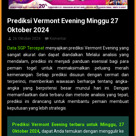
Prediksi Vermont Evening Minggu 27
Oktober 2024
26 Oktober 2024
Komentar
Data SGP Tercepat
menyajikan prediksi Vermont Evening yang
sangat akurat dan dapat diandalkan. Melalui analisis yang
mendalam, prediksi ini menjadi panduan esensial bagi para
pemain togel untuk memaksimalkan peluang meraih
kemenangan. Setiap prediksi disusun dengan cermat dan
terperinci, memberikan wawasan berharga tentang angka-
angka yang berpotensi besar muncul hari ini. Dengan
memanfaatkan data terbaru dan metode analisis yang tepat,
prediksi ini dirancang untuk membantu pemain membuat
keputusan yang lebih strategis.
Prediksi Vermont Evening terbaru untuk Minggu, 27
Oktober 2024
,
dapat Anda temukan dengan menggulir ke