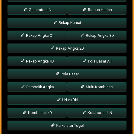
Generator LN
Rumus Harian
Rekap Kumat
Rekap Angka CT
Rekap Angka 3D
Rekap Angka 2D
Rekap Angka 4D
Pola Dasar All
Pola Dasar
Pembalik Angka
Multi Kombinasi
LN vs DN
Kombinasi 4D
Kolaborasi LN
Kalkulator Togel