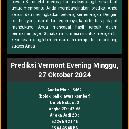
bawah. Kami telah menyiapkan analisis yang bermanfaat
untuk membantu Anda membandingkan prediksi Anda
sendiri dan meningkatkan peluang kemenangan. Dengan
prediksi yang akurat dan terpercaya, kami berharap dapat
mendukung Anda mencapai hasil terbaik dalam
permainan togel. Gunakan informasi ini untuk mengambil
keputusan yang lebih terukur dan memperbesar peluang
sukses Anda.
Prediksi Vermont Evening Minggu,
27 Oktober 2024
Angka Main :
5462
(bolak-balik, awas kembar)
Colok Bebas :
2
Angka 2D :
42-65
Angka Jadi 2D :
62 26 54 24 46
25 64 45 65 56