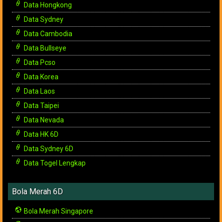
Data Hongkong
Data Sydney
Data Cambodia
Data Bullseye
Data Pcso
Data Korea
Data Laos
Data Taipei
Data Nevada
Data HK 6D
Data Sydney 6D
Data Togel Lengkap
Bola Merah 6D
Bola Merah Singapore