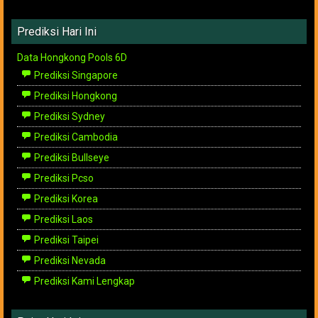
Prediksi Hari Ini
Data Hongkong Pools 6D
Prediksi Singapore
Prediksi Hongkong
Prediksi Sydney
Prediksi Cambodia
Prediksi Bullseye
Prediksi Pcso
Prediksi Korea
Prediksi Laos
Prediksi Taipei
Prediksi Nevada
Prediksi Kami Lengkap