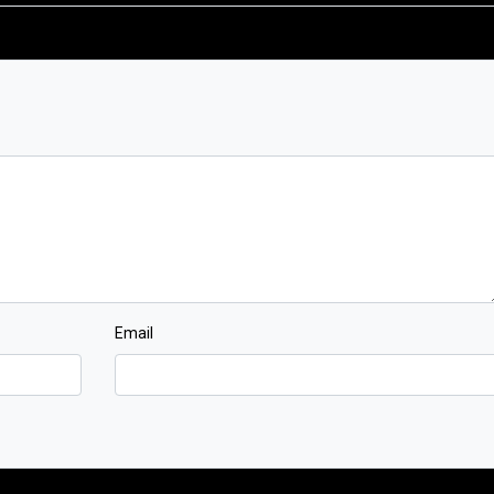
Email