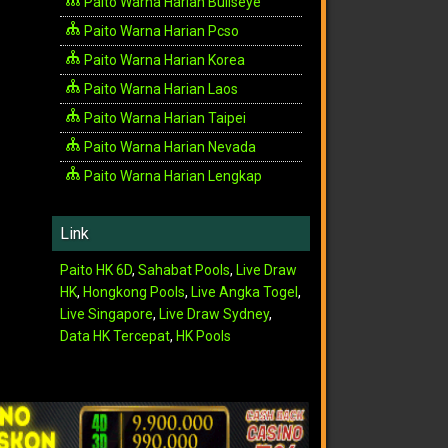
Paito Warna Harian Bullseye
Paito Warna Harian Pcso
Paito Warna Harian Korea
Paito Warna Harian Laos
Paito Warna Harian Taipei
Paito Warna Harian Nevada
Paito Warna Harian Lengkap
Link
Paito HK 6D
,
Sahabat Pools
,
Live Draw
HK
,
Hongkong Pools
,
Live Angka Togel
,
Live Singapore
,
Live Draw Sydney
,
Data HK Tercepat
,
HK Pools