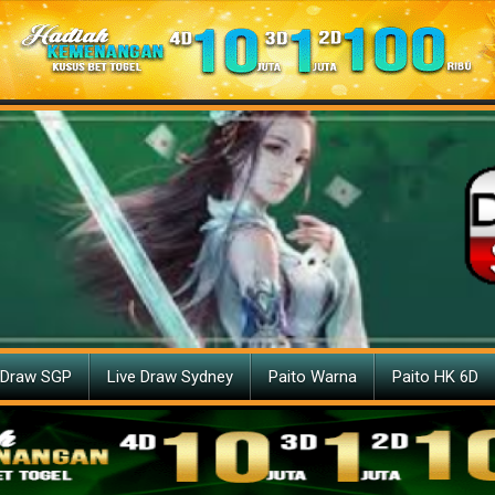
 Draw SGP
Live Draw Sydney
Paito Warna
Paito HK 6D