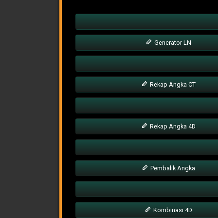
Generator LN
Rekap Angka CT
Rekap Angka 4D
Pembalik Angka
Kombinasi 4D