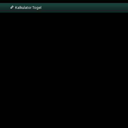
Kalkulator Togel