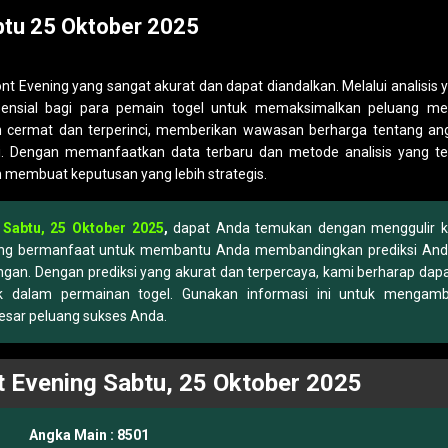
btu 25 Oktober 2025
t Evening yang sangat akurat dan dapat diandalkan. Melalui analisis 
sensial bagi para pemain togel untuk memaksimalkan peluang me
n cermat dan terperinci, memberikan wawasan berharga tentang an
ni. Dengan memanfaatkan data terbaru dan metode analisis yang te
 membuat keputusan yang lebih strategis.
 Sabtu, 25 Oktober 2025
,
dapat Anda temukan dengan menggulir 
yang bermanfaat untuk membantu Anda membandingkan prediksi An
gan. Dengan prediksi yang akurat dan terpercaya, kami berharap dap
 dalam permainan togel. Gunakan informasi ini untuk mengamb
esar peluang sukses Anda.
t Evening Sabtu, 25 Oktober 2025
Angka Main :
8501