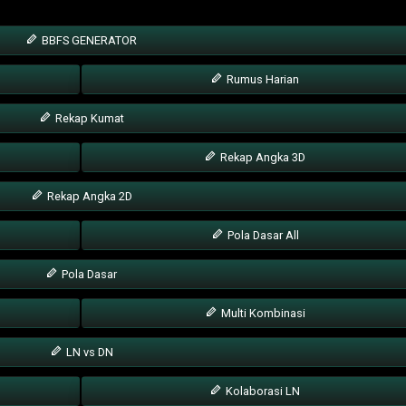
BBFS GENERATOR
Rumus Harian
Rekap Kumat
Rekap Angka 3D
Rekap Angka 2D
Pola Dasar All
Pola Dasar
Multi Kombinasi
LN vs DN
Kolaborasi LN