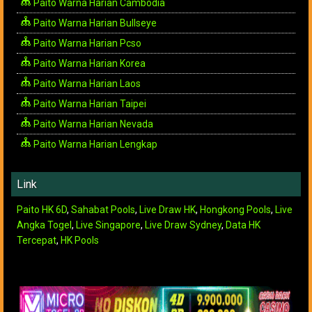
Paito Warna Harian Cambodia
Paito Warna Harian Bullseye
Paito Warna Harian Pcso
Paito Warna Harian Korea
Paito Warna Harian Laos
Paito Warna Harian Taipei
Paito Warna Harian Nevada
Paito Warna Harian Lengkap
Link
Paito HK 6D
,
Sahabat Pools
,
Live Draw HK
,
Hongkong Pools
,
Live
Angka Togel
,
Live Singapore
,
Live Draw Sydney
,
Data HK
Tercepat
,
HK Pools