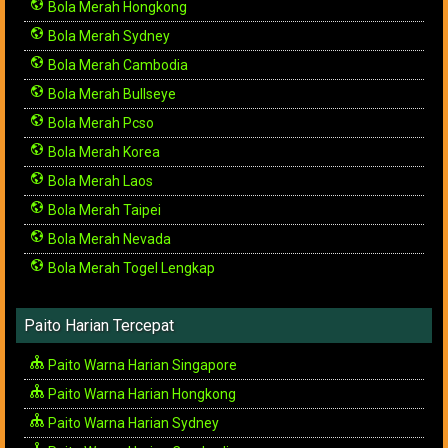
Bola Merah Hongkong
Bola Merah Sydney
Bola Merah Cambodia
Bola Merah Bullseye
Bola Merah Pcso
Bola Merah Korea
Bola Merah Laos
Bola Merah Taipei
Bola Merah Nevada
Bola Merah Togel Lengkap
Paito Harian Tercepat
Paito Warna Harian Singapore
Paito Warna Harian Hongkong
Paito Warna Harian Sydney