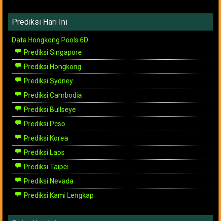
Prediksi Hari Ini
Data Hongkong Pools 6D
Prediksi Singapore
Prediksi Hongkong
Prediksi Sydney
Prediksi Cambodia
Prediksi Bullseye
Prediksi Pcso
Prediksi Korea
Prediksi Laos
Prediksi Taipei
Prediksi Nevada
Prediksi Kami Lengkap