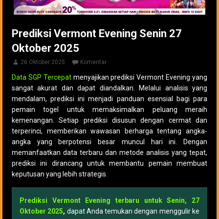
Prediksi Vermont Evening Senin 27
Oktober 2025
26 Oktober 2025
Komentar
Data SGP Tercepat
menyajikan prediksi Vermont Evening yang
sangat akurat dan dapat diandalkan. Melalui analisis yang
mendalam, prediksi ini menjadi panduan esensial bagi para
pemain togel untuk memaksimalkan peluang meraih
kemenangan. Setiap prediksi disusun dengan cermat dan
terperinci, memberikan wawasan berharga tentang angka-
angka yang berpotensi besar muncul hari ini. Dengan
memanfaatkan data terbaru dan metode analisis yang tepat,
prediksi ini dirancang untuk membantu pemain membuat
keputusan yang lebih strategis.
Prediksi Vermont Evening terbaru untuk Senin, 27
Oktober 2025
,
dapat Anda temukan dengan menggulir ke