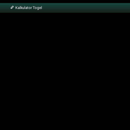
Kalkulator Togel