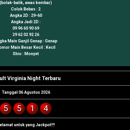
(bolak-balik, awas kembar)
Colok Bebas :
2
Angka 2D :
29-60
Angka Jadi 2D :
09 96 60 90 69
29 62 02 92 26
gka Main Ganjil Genap :
Genap
omor Main Besar Kecil :
Kecil
Shio :
Monyet
ult Virginia Night Terbaru
Tanggal 06 Agustus 2026
5
5
1
4
elamat untuk yang Jackpot!!!