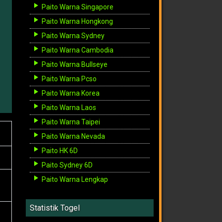
Paito Warna Singapore
Paito Warna Hongkong
Paito Warna Sydney
Paito Warna Cambodia
Paito Warna Bullseye
Paito Warna Pcso
Paito Warna Korea
Paito Warna Laos
Paito Warna Taipei
Paito Warna Nevada
Paito HK 6D
Paito Sydney 6D
Paito Warna Lengkap
Statistik Togel