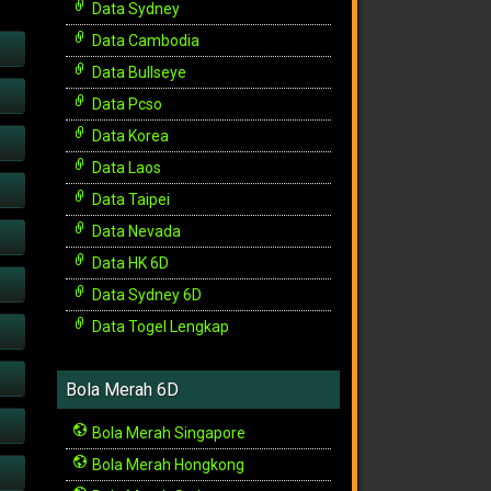
Data Sydney
Data Cambodia
Data Bullseye
Data Pcso
Data Korea
Data Laos
Data Taipei
Data Nevada
Data HK 6D
Data Sydney 6D
Data Togel Lengkap
Bola Merah 6D
Bola Merah Singapore
Bola Merah Hongkong