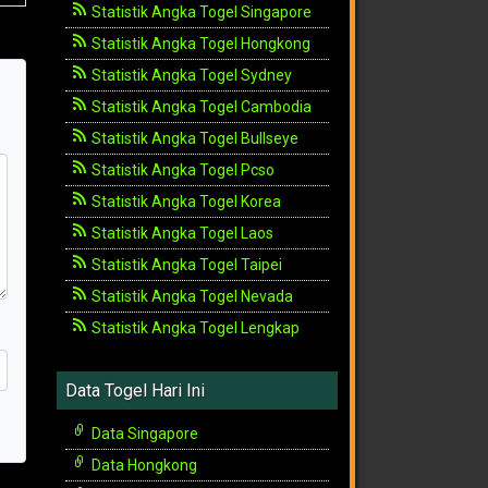
Statistik Angka Togel Singapore
Statistik Angka Togel Hongkong
Statistik Angka Togel Sydney
Statistik Angka Togel Cambodia
Statistik Angka Togel Bullseye
Statistik Angka Togel Pcso
Statistik Angka Togel Korea
Statistik Angka Togel Laos
Statistik Angka Togel Taipei
Statistik Angka Togel Nevada
Statistik Angka Togel Lengkap
Data Togel Hari Ini
Data Singapore
Data Hongkong