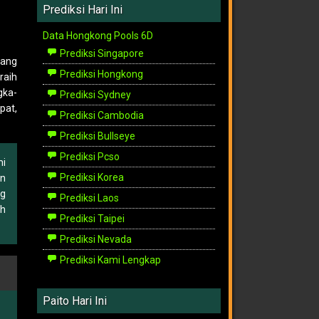
Prediksi Hari Ini
Data Hongkong Pools 6D
Prediksi Singapore
yang
Prediksi Hongkong
raih
gka-
Prediksi Sydney
pat,
Prediksi Cambodia
Prediksi Bullseye
Prediksi Pcso
mi
Prediksi Korea
an
ng
Prediksi Laos
ih
Prediksi Taipei
Prediksi Nevada
Prediksi Kami Lengkap
Paito Hari Ini