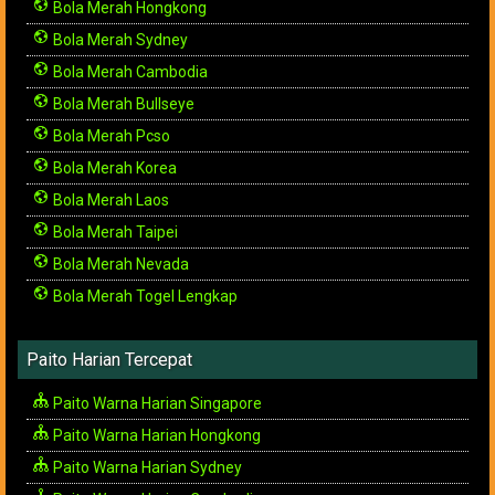
Bola Merah Hongkong
Bola Merah Sydney
Bola Merah Cambodia
Bola Merah Bullseye
Bola Merah Pcso
Bola Merah Korea
Bola Merah Laos
Bola Merah Taipei
Bola Merah Nevada
Bola Merah Togel Lengkap
Paito Harian Tercepat
Paito Warna Harian Singapore
Paito Warna Harian Hongkong
Paito Warna Harian Sydney