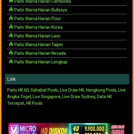
Paito Warna Harian Cambodia
Paito Warna Harian Bullseye
Paito Warna Harian Pcso
Paito Warna Harian Korea
Paito Warna Harian Laos
Paito Warna Harian Taipei
Paito Warna Harian Nevada
Paito Warna Harian Lengkap
Link
Paito HK 6D
,
Sahabat Pools
,
Live Draw HK
,
Hongkong Pools
,
Live
Angka Togel
,
Live Singapore
,
Live Draw Sydney
,
Data HK
Tercepat
,
HK Pools