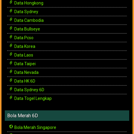
Data Hongkong
Data Sydney
Data Cambodia
Data Bullseye
Data Pcso
Data Korea
Data Laos
Data Taipei
Data Nevada
Data HK 6D
Data Sydney 6D
Data Togel Lengkap
Bola Merah 6D
Bola Merah Singapore