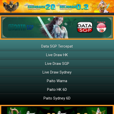
Data SGP Tercepat
Live Draw HK
Live Draw SGP
Live Draw Sydney
Paito Warna
Paito HK 6D
Paito Sydney 6D