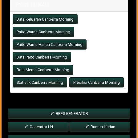
POST TERKAIT
Data Keluaran Canberra Morning
Paito Warna Canberra Morning
Paito Warna Harian Canberra Morning
Data Paito Canberra Morning
Bola Merah Canberra Morning
Statistik Canberra Morning
Prediksi Canberra Morning
BBFS GENERATOR
Generator LN
Rumus Harian