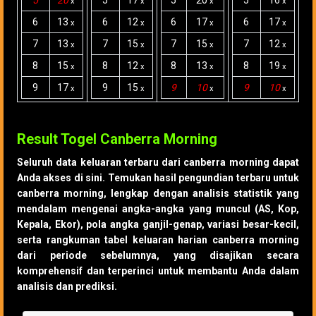
5
20
5
17
5
20
5
16
x
x
x
x
6
13
6
12
6
17
6
17
x
x
x
x
7
13
7
15
7
15
7
12
x
x
x
x
8
15
8
12
8
13
8
19
x
x
x
x
9
17
9
15
9
10
9
10
x
x
x
x
Result Togel Canberra Morning
Seluruh data keluaran terbaru dari canberra morning dapat
Anda akses di sini. Temukan hasil pengundian terbaru untuk
canberra morning, lengkap dengan analisis statistik yang
mendalam mengenai angka-angka yang muncul (AS, Kop,
Kepala, Ekor), pola angka ganjil-genap, variasi besar-kecil,
serta rangkuman tabel keluaran harian canberra morning
dari periode sebelumnya, yang disajikan secara
komprehensif dan terperinci untuk membantu Anda dalam
analisis dan prediksi.