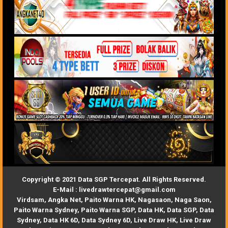
Copyright © 2021 Data SGP Tercepat. All Rights Reserved.
E-Mail :
livedrawtercepat@gmail.com
Virdsam
,
Angka Net
,
Paito Warna HK
,
Nagasaon
,
Naga Saon
,
Paito Warna Sydney
,
Paito Warna SGP
,
Data HK
,
Data SGP
,
Data
Sydney
,
Data HK 6D
,
Data Sydney 6D
,
Live Draw HK
,
Live Draw