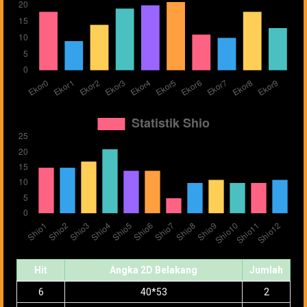
Hit
Angka 2D Belakang
Jumlah
6
40*53
2