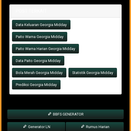
POST TERKAIT
Data Keluaran Georgia Midday
Paito Warna Georgia Midday
Paito Warna Harian Georgia Midday
Data Paito Georgia Midday
Bola Merah Georgia Midday
Statistik Georgia Midday
Prediksi Georgia Midday
BBFS GENERATOR
Generator LN
Rumus Harian