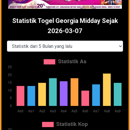
Statistik Togel Georgia Midday Sejak
2026-03-07