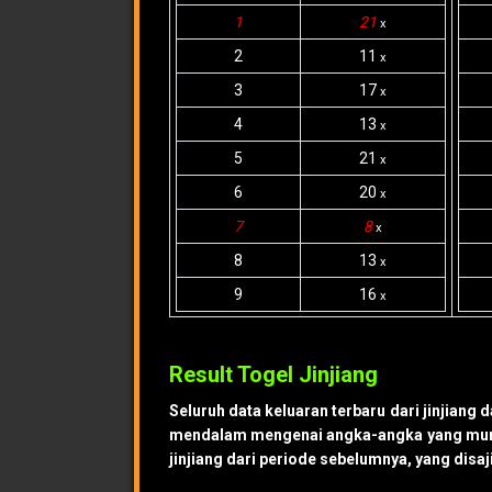
1
21
x
2
11
x
3
17
x
4
13
x
5
21
x
6
20
x
7
8
x
8
13
x
9
16
x
Result Togel Jinjiang
Seluruh data keluaran terbaru dari jinjiang 
mendalam mengenai angka-angka yang muncul 
jinjiang dari periode sebelumnya, yang disa