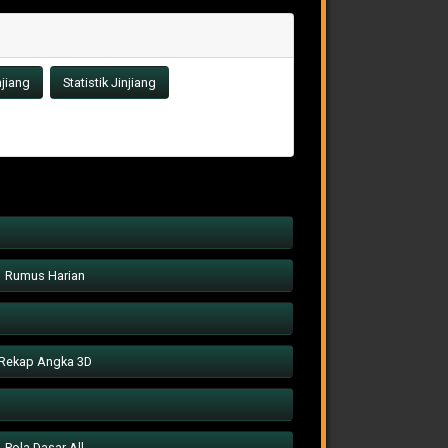
njiang
Statistik Jinjiang
Rumus Harian
Rekap Angka 3D
Pola Dasar All