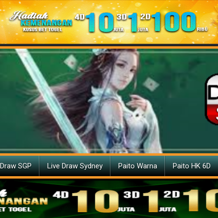
 Draw SGP
Live Draw Sydney
Paito Warna
Paito HK 6D