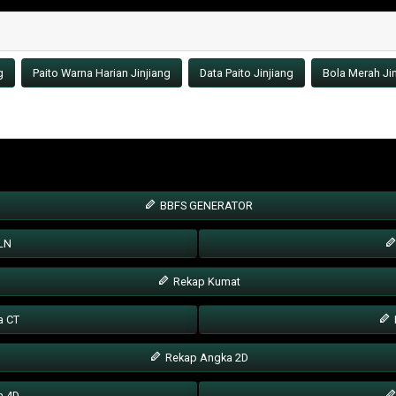
g
Paito Warna Harian Jinjiang
Data Paito Jinjiang
Bola Merah Ji
BBFS GENERATOR
LN
Rekap Kumat
a CT
Rekap Angka 2D
a 4D