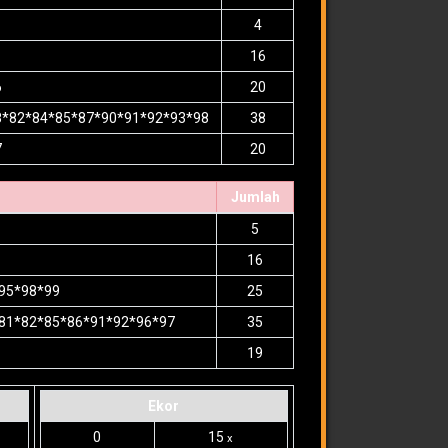
4
16
6
20
8*82*84*85*87*90*91*92*93*98
38
7
20
Jumlah
5
16
95*98*99
25
81*82*85*86*91*92*96*97
35
19
Ekor
0
15
x