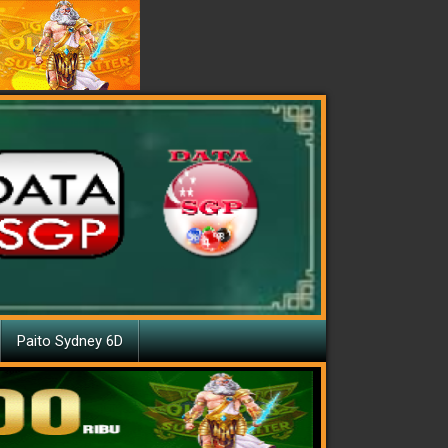
Paito Sydney 6D