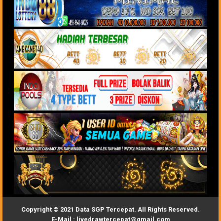
Copyright © 2021 Data SGP Tercepat. All Rights Reserved.
E-Mail :
livedrawtercepat@gmail.com