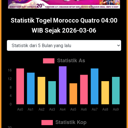
Statistik Togel Morocco Quatro 04:00
WIB Sejak 2026-03-06