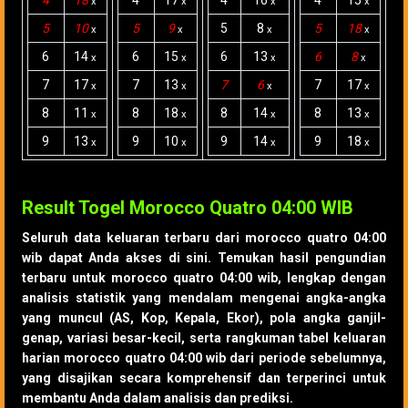
4
18
4
17
4
16
4
15
x
x
x
x
5
10
5
9
5
8
5
18
x
x
x
x
6
14
6
15
6
13
6
8
x
x
x
x
7
17
7
13
7
6
7
17
x
x
x
x
8
11
8
18
8
14
8
13
x
x
x
x
9
13
9
10
9
14
9
18
x
x
x
x
Result Togel Morocco Quatro 04:00 WIB
Seluruh data keluaran terbaru dari morocco quatro 04:00
wib dapat Anda akses di sini. Temukan hasil pengundian
terbaru untuk morocco quatro 04:00 wib, lengkap dengan
analisis statistik yang mendalam mengenai angka-angka
yang muncul (AS, Kop, Kepala, Ekor), pola angka ganjil-
genap, variasi besar-kecil, serta rangkuman tabel keluaran
harian morocco quatro 04:00 wib dari periode sebelumnya,
yang disajikan secara komprehensif dan terperinci untuk
membantu Anda dalam analisis dan prediksi.