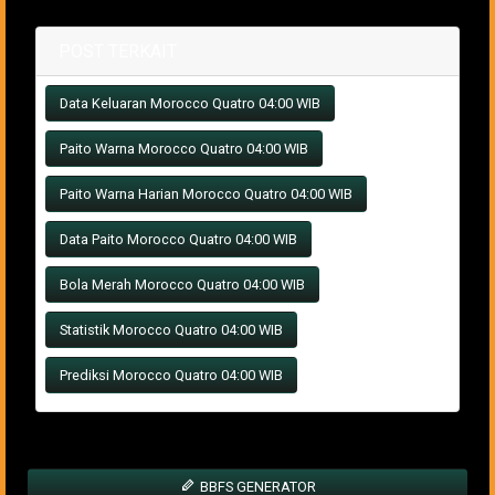
POST TERKAIT
Data Keluaran Morocco Quatro 04:00 WIB
Paito Warna Morocco Quatro 04:00 WIB
Paito Warna Harian Morocco Quatro 04:00 WIB
Data Paito Morocco Quatro 04:00 WIB
Bola Merah Morocco Quatro 04:00 WIB
Statistik Morocco Quatro 04:00 WIB
Prediksi Morocco Quatro 04:00 WIB
BBFS GENERATOR