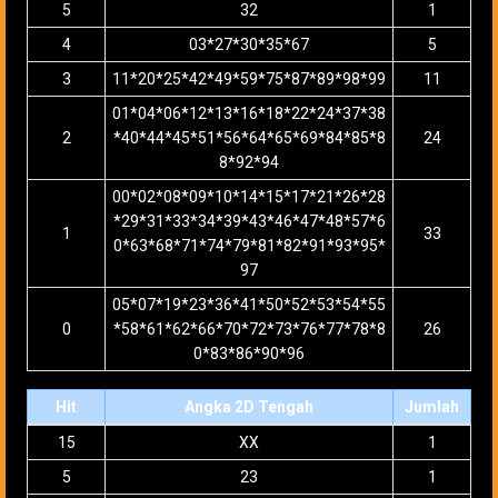
5
32
1
4
03*27*30*35*67
5
3
11*20*25*42*49*59*75*87*89*98*99
11
01*04*06*12*13*16*18*22*24*37*38
2
*40*44*45*51*56*64*65*69*84*85*8
24
8*92*94
00*02*08*09*10*14*15*17*21*26*28
*29*31*33*34*39*43*46*47*48*57*6
1
33
0*63*68*71*74*79*81*82*91*93*95*
97
05*07*19*23*36*41*50*52*53*54*55
0
*58*61*62*66*70*72*73*76*77*78*8
26
0*83*86*90*96
Hit
Angka 2D Tengah
Jumlah
15
XX
1
5
23
1