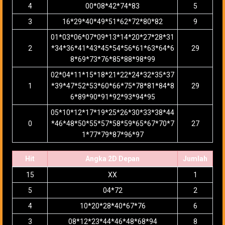
4
00*08*42*74*83
5
3
16*29*40*49*51*62*72*80*82
9
01*03*06*07*09*13*14*20*27*28*31
2
*34*36*41*43*45*54*56*61*63*64*6
29
8*69*73*76*85*88*98*99
02*04*11*15*18*21*22*24*32*35*37
1
*39*47*52*53*60*66*75*78*81*84*8
29
6*89*90*91*92*93*94*95
05*10*12*17*19*25*26*30*33*38*44
0
*46*48*50*55*57*58*59*65*67*70*7
27
1*77*79*87*96*97
Hit
Angka 2D Depan
Jumlah
15
XX
1
5
04*72
2
4
10*20*28*40*67*76
6
3
08*12*23*44*46*48*68*94
8