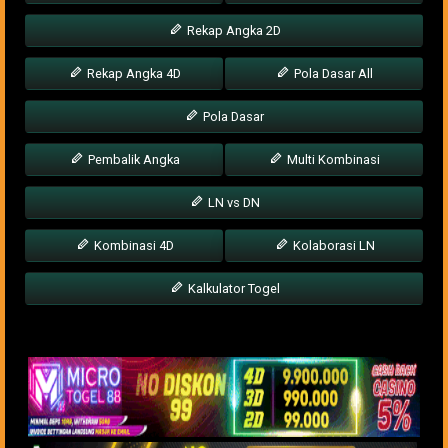
Rekap Angka 2D
Rekap Angka 4D
Pola Dasar All
Pola Dasar
Pembalik Angka
Multi Kombinasi
LN vs DN
Kombinasi 4D
Kolaborasi LN
Kalkulator Togel