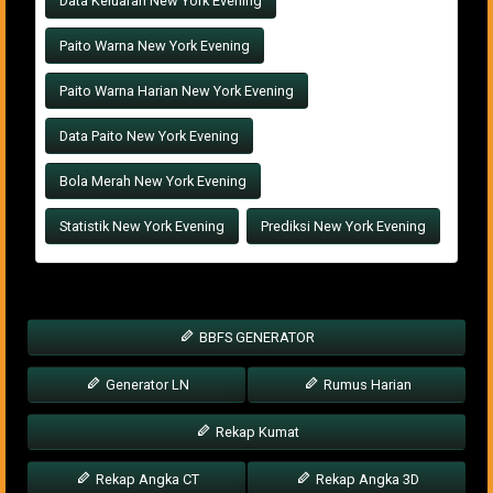
Data Keluaran New York Evening
Paito Warna New York Evening
Paito Warna Harian New York Evening
Data Paito New York Evening
Bola Merah New York Evening
Statistik New York Evening
Prediksi New York Evening
BBFS GENERATOR
Generator LN
Rumus Harian
Rekap Kumat
Rekap Angka CT
Rekap Angka 3D