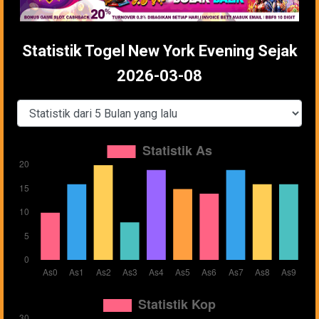
Statistik Togel New York Evening Sejak
2026-03-08