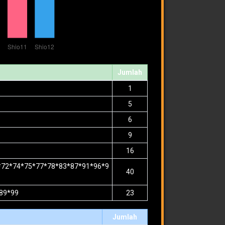
Jumlah
1
5
6
9
16
*72*74*75*77*78*83*87*91*96*9
40
89*99
23
Jumlah