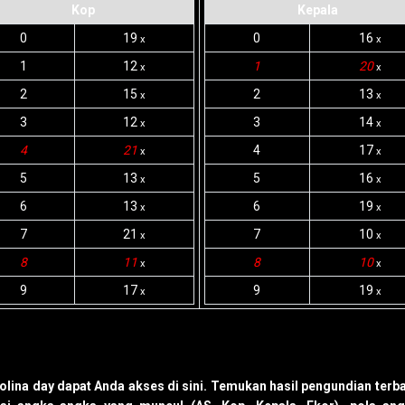
Kop
Kepala
0
19
0
16
x
x
1
12
1
20
x
x
2
15
2
13
x
x
3
12
3
14
x
x
4
21
4
17
x
x
5
13
5
16
x
x
6
13
6
19
x
x
7
21
7
10
x
x
8
11
8
10
x
x
9
17
9
19
x
x
rolina day dapat Anda akses di sini. Temukan hasil pengundian terb