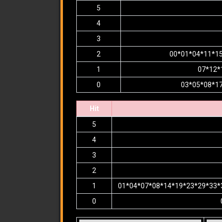
5
4
3
2
00*01*04*11*1
1
07*12*
0
03*05*08*1
Hit
5
4
3
2
1
01*04*07*08*14*19*23*29*33*
0