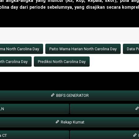
i angka-angka yang muncul (AS, Kop, Kepala, Ekor), pola angka
olina day dari periode sebelumnya, yang disajikan secara kompr
rna North Carolina Day
Paito Warna Harian North Carolina Day
Data P
orth Carolina Day
Prediksi North Carolina Day
BBFS GENERATOR
LN
Rekap Kumat
a CT