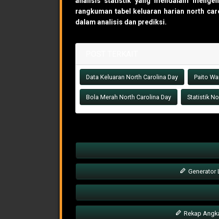
analisis statistik yang mendalam mengena
rangkuman tabel keluaran harian north car
dalam analisis dan prediksi.
POST TERKAIT
Data Keluaran North Carolina Day
Paito Wa
Bola Merah North Carolina Day
Statistik N
Generator 
Rekap Angk