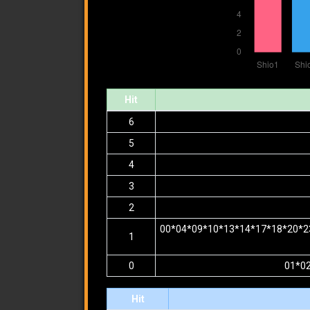
Hit
6
5
4
3
2
00*04*09*10*13*14*17*18*20*2
1
0
01*0
Hit