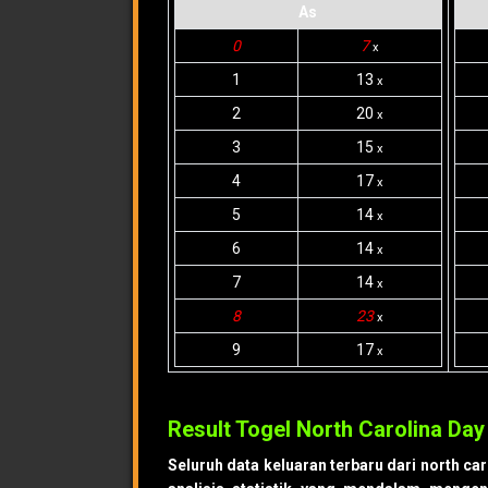
As
0
7
x
1
13
x
2
20
x
3
15
x
4
17
x
5
14
x
6
14
x
7
14
x
8
23
x
9
17
x
Result Togel North Carolina Day
Seluruh data keluaran terbaru dari north ca