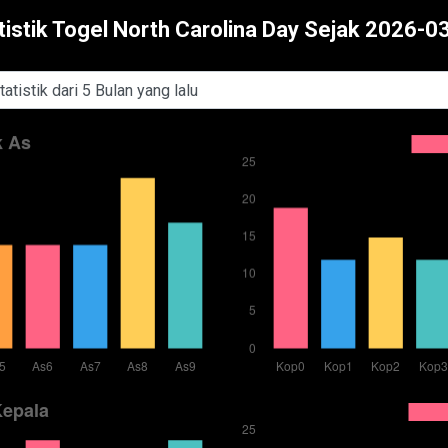
tistik Togel North Carolina Day Sejak 2026-0