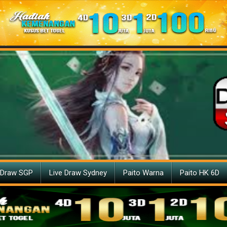
 Draw SGP
Live Draw Sydney
Paito Warna
Paito HK 6D