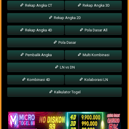
Rekap Angka CT
Rekap Angka 3D
Rekap Angka 2D
Rekap Angka 4D
Pola Dasar All
Pola Dasar
Pembalik Angka
Multi Kombinasi
LN vs DN
Kombinasi 4D
Kolaborasi LN
Kalkulator Togel