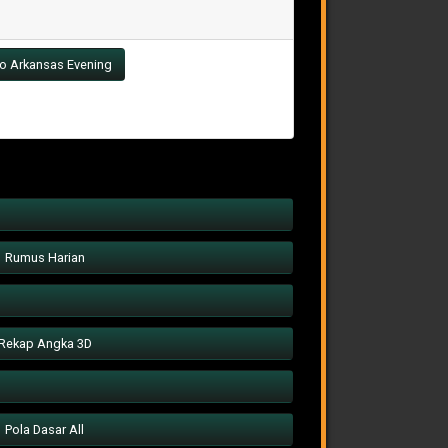
to Arkansas Evening
Rumus Harian
Rekap Angka 3D
Pola Dasar All