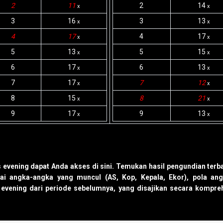
2
11
2
14
x
x
3
16
3
13
x
x
4
17
4
17
x
x
5
13
5
15
x
x
6
17
6
13
x
x
7
17
7
12
x
x
8
15
8
21
x
x
9
17
9
13
x
x
s evening dapat Anda akses di sini. Temukan hasil pengundian ter
i angka-angka yang muncul (AS, Kop, Kepala, Ekor), pola angka
 evening dari periode sebelumnya, yang disajikan secara kompre