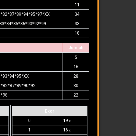
11
0*82*87*89*94*95*97*XX
34
83*84*85*86*90*92*99
33
18
Jumlah
5
16
6*93*94*95*XX
28
6*82*87*89*90*92
30
1*98
22
Ekor
0
19
x
1
16
x