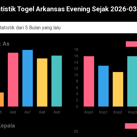
tistik Togel Arkansas Evening Sejak 2026-0