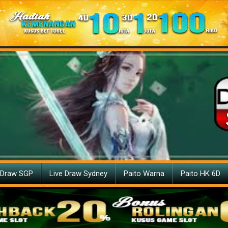
 Draw SGP
Live Draw Sydney
Paito Warna
Paito HK 6D