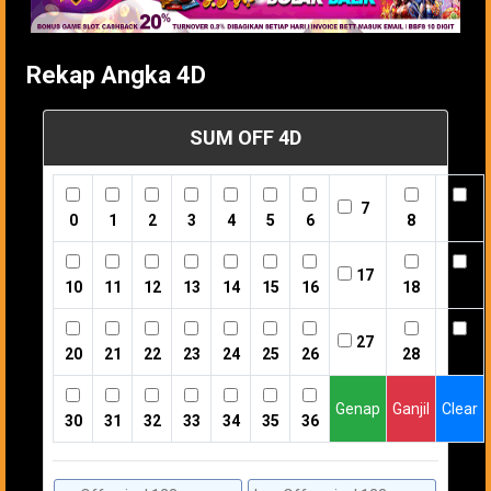
Rekap Angka 4D
SUM OFF 4D
7
0
1
2
3
4
5
6
8
9
17
10
11
12
13
14
15
16
18
19
27
20
21
22
23
24
25
26
28
29
Genap
Ganjil
Clear
30
31
32
33
34
35
36