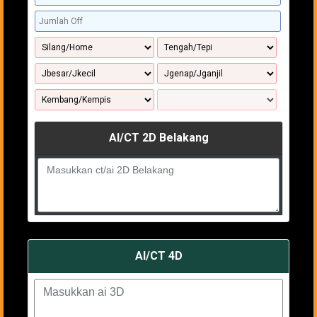
AI/CT 2D Belakang
AI/CT 4D