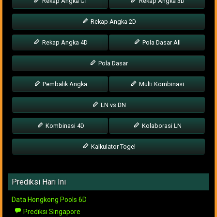
Rekap Angka CT
Rekap Angka 3D
Rekap Angka 2D
Rekap Angka 4D
Pola Dasar All
Pola Dasar
Pembalik Angka
Multi Kombinasi
LN vs DN
Kombinasi 4D
Kolaborasi LN
Kalkulator Togel
Prediksi Hari Ini
Data Hongkong Pools 6D
Prediksi Singapore