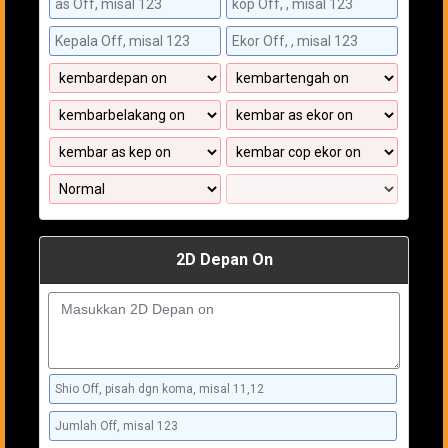
2D Depan On