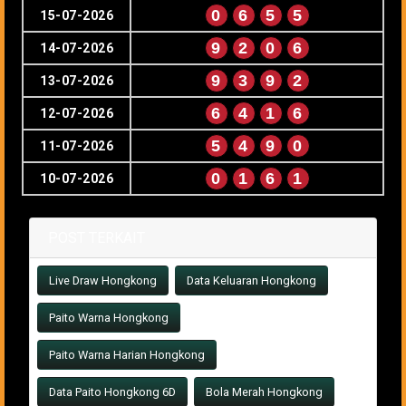
0
6
5
5
15-07-2026
9
2
0
6
14-07-2026
9
3
9
2
13-07-2026
6
4
1
6
12-07-2026
5
4
9
0
11-07-2026
0
1
6
1
10-07-2026
POST TERKAIT
Live Draw Hongkong
Data Keluaran Hongkong
Paito Warna Hongkong
Paito Warna Harian Hongkong
Data Paito Hongkong 6D
Bola Merah Hongkong