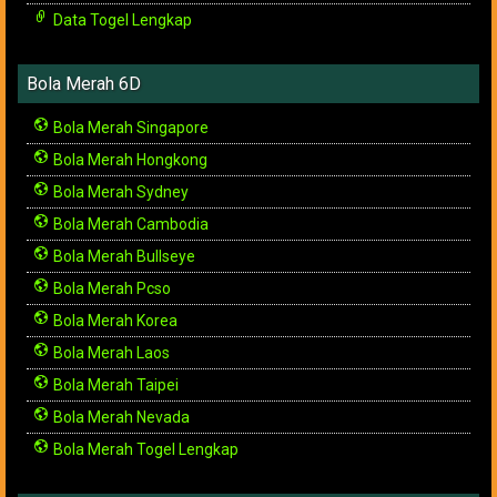
Data Togel Lengkap
Bola Merah 6D
Bola Merah Singapore
Bola Merah Hongkong
Bola Merah Sydney
Bola Merah Cambodia
Bola Merah Bullseye
Bola Merah Pcso
Bola Merah Korea
Bola Merah Laos
Bola Merah Taipei
Bola Merah Nevada
Bola Merah Togel Lengkap