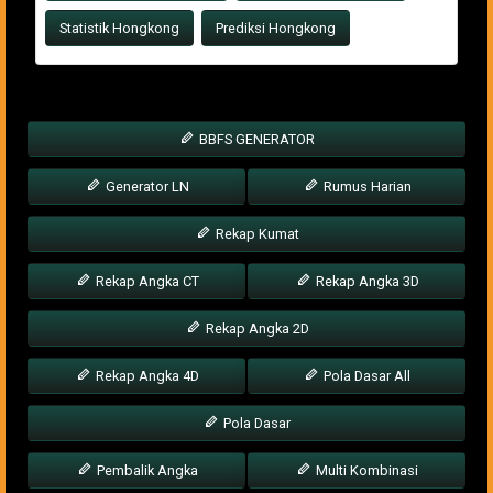
Statistik Hongkong
Prediksi Hongkong
BBFS GENERATOR
Generator LN
Rumus Harian
Rekap Kumat
Rekap Angka CT
Rekap Angka 3D
Rekap Angka 2D
Rekap Angka 4D
Pola Dasar All
Pola Dasar
Pembalik Angka
Multi Kombinasi