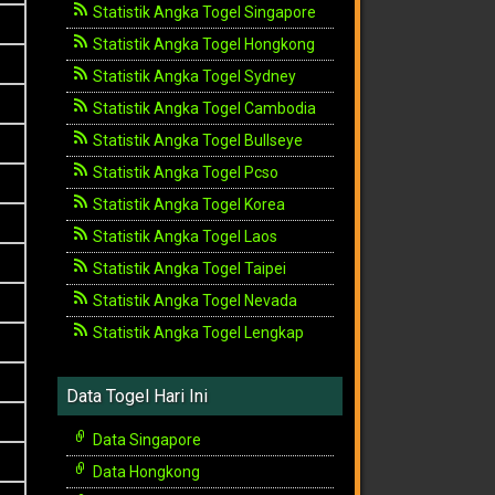
Statistik Angka Togel Singapore
Statistik Angka Togel Hongkong
Statistik Angka Togel Sydney
Statistik Angka Togel Cambodia
Statistik Angka Togel Bullseye
Statistik Angka Togel Pcso
Statistik Angka Togel Korea
Statistik Angka Togel Laos
Statistik Angka Togel Taipei
Statistik Angka Togel Nevada
Statistik Angka Togel Lengkap
Data Togel Hari Ini
Data Singapore
Data Hongkong