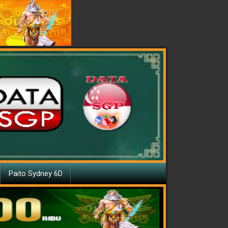
Paito Sydney 6D