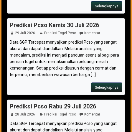
Selengkapnya
Prediksi Pcso Kamis 30 Juli 2026
29 Juli 2026
Prediksi Togel Pcso
Komentar
Data SGP Tercepat menyajikan prediksi Pcso yang sangat
akurat dan dapat diandalkan. Melalui analisis yang
mendalam, prediksi ini menjadi panduan esensial bagi para
pemain togel untuk memaksimalkan peluang meraih
kemenangan. Setiap prediksi disusun dengan cermat dan
terperinci, memberikan wawasan berharga [...]
Selengkapnya
Prediksi Pcso Rabu 29 Juli 2026
28 Juli 2026
Prediksi Togel Pcso
Komentar
Data SGP Tercepat menyajikan prediksi Pcso yang sangat
akurat dan dapat diandalkan. Melalui analisis yang