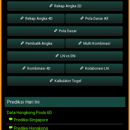
Rekap Angka 2D
Rekap Angka 4D
Pola Dasar All
Pola Dasar
Pembalik Angka
Multi Kombinasi
LN vs DN
Kombinasi 4D
Kolaborasi LN
Kalkulator Togel
Prediksi Hari Ini
Data Hongkong Pools 6D
Prediksi Singapore
Prediksi Hongkong