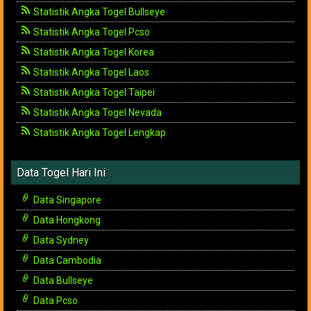
Statistik Angka Togel Bullseye
Statistik Angka Togel Pcso
Statistik Angka Togel Korea
Statistik Angka Togel Laos
Statistik Angka Togel Taipei
Statistik Angka Togel Nevada
Statistik Angka Togel Lengkap
Data Togel Hari Ini
Data Singapore
Data Hongkong
Data Sydney
Data Cambodia
Data Bullseye
Data Pcso