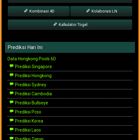
Kombinasi 4D
Kolaborasi LN
Kalkulator Togel
Prediksi Hari Ini
Data Hongkong Pools 6D
Prediksi Singapore
Prediksi Hongkong
Prediksi Sydney
Prediksi Cambodia
Prediksi Bullseye
Prediksi Pcso
Prediksi Korea
Prediksi Laos
Prediksi Taipei