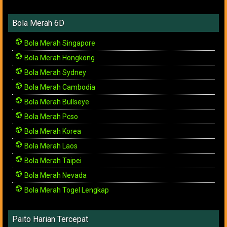
Bola Merah 6D
Bola Merah Singapore
Bola Merah Hongkong
Bola Merah Sydney
Bola Merah Cambodia
Bola Merah Bullseye
Bola Merah Pcso
Bola Merah Korea
Bola Merah Laos
Bola Merah Taipei
Bola Merah Nevada
Bola Merah Togel Lengkap
Paito Harian Tercepat