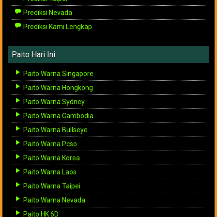
Prediksi Nevada
Prediksi Kami Lengkap
Paito Hari Ini
Paito Warna Singapore
Paito Warna Hongkong
Paito Warna Sydney
Paito Warna Cambodia
Paito Warna Bullseye
Paito Warna Pcso
Paito Warna Korea
Paito Warna Laos
Paito Warna Taipei
Paito Warna Nevada
Paito HK 6D