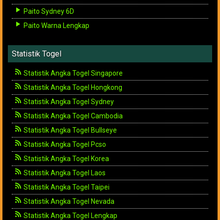
Paito Sydney 6D
Paito Warna Lengkap
Statistik Togel
Statistik Angka Togel Singapore
Statistik Angka Togel Hongkong
Statistik Angka Togel Sydney
Statistik Angka Togel Cambodia
Statistik Angka Togel Bullseye
Statistik Angka Togel Pcso
Statistik Angka Togel Korea
Statistik Angka Togel Laos
Statistik Angka Togel Taipei
Statistik Angka Togel Nevada
Statistik Angka Togel Lengkap