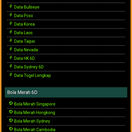
Data Bullseye
Data Pcso
Data Korea
Data Laos
Data Taipei
Data Nevada
Data HK 6D
Data Sydney 6D
Data Togel Lengkap
Bola Merah 6D
Bola Merah Singapore
Bola Merah Hongkong
Bola Merah Sydney
Bola Merah Cambodia