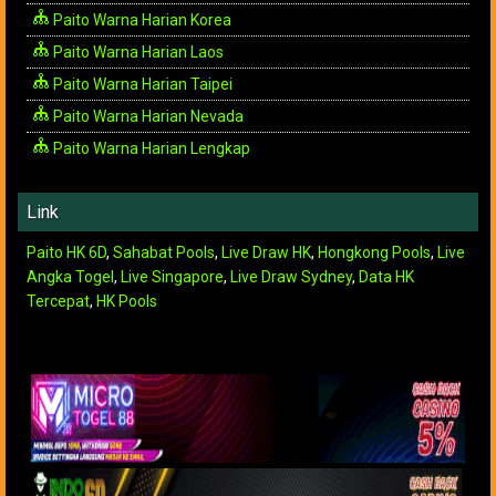
Paito Warna Harian Korea
Paito Warna Harian Laos
Paito Warna Harian Taipei
Paito Warna Harian Nevada
Paito Warna Harian Lengkap
Link
Paito HK 6D
,
Sahabat Pools
,
Live Draw HK
,
Hongkong Pools
,
Live
Angka Togel
,
Live Singapore
,
Live Draw Sydney
,
Data HK
Tercepat
,
HK Pools