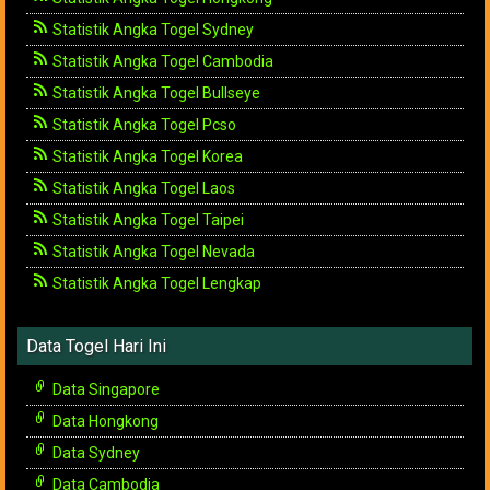
Statistik Angka Togel Sydney
Statistik Angka Togel Cambodia
Statistik Angka Togel Bullseye
Statistik Angka Togel Pcso
Statistik Angka Togel Korea
Statistik Angka Togel Laos
Statistik Angka Togel Taipei
Statistik Angka Togel Nevada
Statistik Angka Togel Lengkap
Data Togel Hari Ini
Data Singapore
Data Hongkong
Data Sydney
Data Cambodia