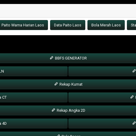
Paito Warna Harian Laos
Data Paito Laos
Bola Merah Laos
Sta
BBFS GENERATOR
LN
Rekap Kumat
a CT
Rekap Angka 2D
a 4D