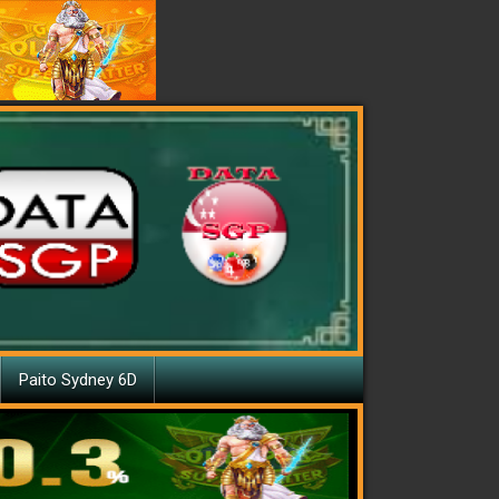
Paito Sydney 6D