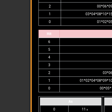
2
00*06*0
1
03*04*08*10*1
0
01*02*0
Hit
6
5
4
3
2
03*0
1
01*02*04*08*09*1
0
00*05*
As
0
11
x