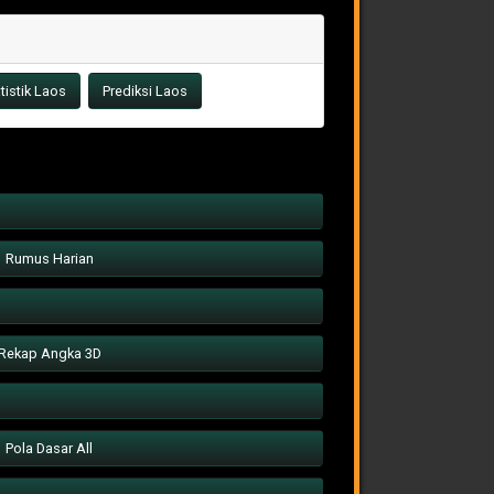
tistik Laos
Prediksi Laos
Rumus Harian
Rekap Angka 3D
Pola Dasar All