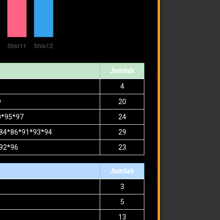
Jumlah
4
9
20
0*95*97
24
84*86*91*93*94
29
92*96
23
Jumlah
3
5
13