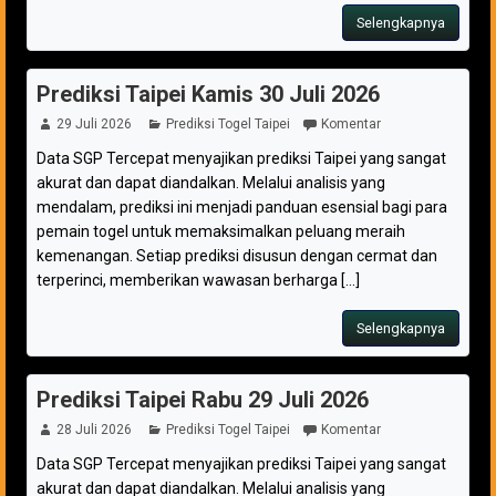
Selengkapnya
Prediksi Taipei Kamis 30 Juli 2026
29 Juli 2026
Prediksi Togel Taipei
Komentar
Data SGP Tercepat menyajikan prediksi Taipei yang sangat
akurat dan dapat diandalkan. Melalui analisis yang
mendalam, prediksi ini menjadi panduan esensial bagi para
pemain togel untuk memaksimalkan peluang meraih
kemenangan. Setiap prediksi disusun dengan cermat dan
terperinci, memberikan wawasan berharga [...]
Selengkapnya
Prediksi Taipei Rabu 29 Juli 2026
28 Juli 2026
Prediksi Togel Taipei
Komentar
Data SGP Tercepat menyajikan prediksi Taipei yang sangat
akurat dan dapat diandalkan. Melalui analisis yang