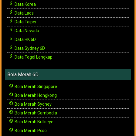
Data Korea
Data Laos
Data Taipei
Data Nevada
Data HK 6D
Data Sydney 6D
Data Togel Lengkap
Bola Merah 6D
Bola Merah Singapore
Bola Merah Hongkong
Bola Merah Sydney
Bola Merah Cambodia
Bola Merah Bullseye
Bola Merah Pcso