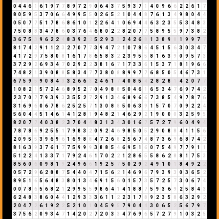
0
4
4
6
1
6
1
9
7
7
8
9
7
2
9
0
6
4
3
7
5
9
3
7
1
4
0
9
6
6
2
2
6
1
7
8
0
5
9
5
3
7
0
6
6
4
9
9
5
5
0
2
6
5
2
1
0
4
4
8
7
6
1
3
4
9
8
0
4
4
0
5
0
7
7
5
1
7
8
6
8
6
1
0
1
2
2
6
4
1
0
6
9
4
4
6
3
2
3
5
5
3
4
8
3
7
5
0
8
8
3
4
7
8
6
0
3
7
6
4
6
8
0
2
2
8
2
0
7
7
5
8
9
5
5
9
7
3
8
2
3
6
7
5
3
9
6
2
2
4
8
3
9
2
2
5
2
9
3
3
2
4
2
6
8
1
3
8
9
8
1
9
9
7
7
8
1
7
4
2
9
1
1
2
3
2
7
0
7
7
3
9
4
7
2
1
0
7
8
6
4
5
1
5
6
3
0
3
4
7
4
1
7
2
9
7
5
8
0
8
1
6
1
7
8
6
5
8
3
2
2
3
9
5
5
8
1
6
3
9
0
9
5
7
3
3
7
2
9
2
6
9
3
4
7
0
2
9
2
2
3
8
1
6
7
1
7
3
3
6
1
5
3
7
1
8
1
9
6
6
7
4
8
2
1
3
9
0
8
8
5
8
3
4
7
7
3
8
0
8
8
9
9
7
7
6
8
5
0
5
4
6
7
3
1
6
7
5
9
5
9
0
8
4
3
3
2
6
6
3
2
4
6
1
7
4
0
8
5
4
2
8
2
8
1
4
2
0
7
7
1
0
8
2
1
5
7
2
4
6
8
9
5
2
7
0
4
9
8
8
5
0
4
6
1
6
5
3
4
7
6
9
7
4
2
2
3
7
0
7
7
9
3
9
3
3
5
5
2
7
2
9
1
3
4
6
8
9
6
6
7
3
8
5
4
9
7
8
7
6
3
1
6
9
6
0
6
7
8
6
2
5
2
5
7
1
3
0
8
8
5
0
6
3
9
1
5
7
0
7
0
9
2
2
4
5
6
0
4
4
5
1
4
6
1
4
1
2
8
1
9
4
8
2
1
4
6
2
9
2
1
9
0
0
0
3
2
5
9
5
8
2
0
7
7
4
0
3
8
2
3
7
0
4
4
8
3
1
3
4
3
0
1
6
7
5
7
2
7
9
6
0
4
9
4
7
8
7
8
6
9
2
5
5
1
7
9
8
3
2
0
9
2
4
6
9
8
5
0
5
2
9
0
8
8
4
1
1
5
6
2
0
9
5
5
3
9
6
9
6
1
6
9
8
8
4
7
2
6
8
2
5
6
7
4
8
7
3
6
9
6
8
7
4
2
8
1
6
3
9
3
7
6
1
7
7
5
9
9
9
3
8
8
5
4
6
9
5
1
6
0
7
5
4
9
7
7
9
1
1
5
1
2
2
4
1
3
3
7
1
7
9
2
4
6
1
7
0
2
2
1
2
8
6
5
5
8
6
2
8
8
1
7
5
3
8
5
6
0
6
0
9
8
1
9
2
4
9
6
6
1
9
2
5
7
5
0
2
9
2
4
9
1
0
1
8
4
9
2
2
0
5
7
2
9
6
2
8
8
7
5
4
4
0
4
7
1
5
6
2
1
4
6
9
6
7
9
3
9
3
0
3
6
5
2
8
9
5
1
6
5
6
4
8
3
8
0
1
3
4
6
9
1
5
6
0
1
5
7
3
5
7
2
5
7
3
0
6
7
4
0
0
7
8
6
5
6
8
2
1
2
9
9
5
5
9
8
6
4
1
4
1
8
8
7
5
9
3
6
9
2
5
8
4
3
6
2
4
8
3
8
6
0
4
4
1
2
9
3
3
3
6
1
1
2
2
3
1
7
8
9
2
3
5
8
6
3
2
9
2
2
0
4
7
2
6
1
9
2
2
5
2
1
0
1
0
4
5
9
5
7
9
0
4
4
3
0
6
5
2
5
6
7
9
7
3
7
5
6
2
0
9
3
4
7
1
4
2
0
2
7
2
0
3
3
4
7
6
9
6
5
7
2
7
9
1
0
3
2
5