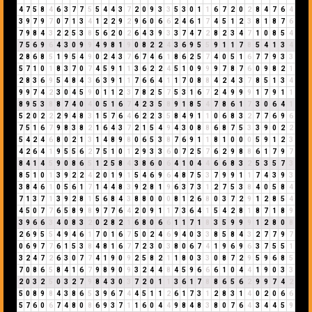
4
7
5
8
4
6
3
7
7
5
5
4
4
3
7
2
0
9
3
3
5
3
0
1
1
6
7
2
0
2
8
4
7
6
4
3
9
7
9
7
0
7
1
3
4
1
2
2
9
2
9
6
0
6
6
2
4
6
1
7
4
5
1
2
3
8
1
8
7
6
7
9
8
4
3
2
2
5
3
8
5
6
2
0
2
6
4
3
9
3
3
7
4
7
2
8
2
3
4
7
1
0
8
5
4
7
5
6
9
6
4
3
0
9
9
4
9
8
1
9
0
8
2
2
4
3
6
9
5
5
9
1
1
7
8
5
4
1
3
4
2
8
6
8
5
1
9
5
4
9
0
2
4
3
7
6
7
4
6
1
8
6
2
5
7
4
0
5
1
6
7
7
9
3
3
5
7
1
0
1
8
3
7
0
7
4
5
9
1
1
3
6
2
2
4
5
1
0
9
9
9
7
8
7
6
0
9
8
2
1
2
8
3
6
9
5
4
8
4
3
6
3
9
1
1
7
6
6
4
1
1
7
0
8
8
4
2
4
3
7
8
5
1
3
4
9
9
7
4
2
3
0
4
5
9
0
1
1
2
3
7
8
2
5
7
5
3
1
6
7
2
4
9
9
9
1
7
9
1
1
8
9
5
3
8
8
7
4
0
4
0
5
1
6
7
4
2
3
5
8
9
1
8
5
4
7
8
6
1
7
3
0
6
4
1
5
2
0
2
2
2
9
4
8
3
1
5
7
6
4
6
2
2
3
5
8
4
9
1
1
0
6
8
3
2
7
7
6
9
6
7
5
1
6
7
9
8
3
8
2
1
6
4
3
7
2
1
5
4
9
4
3
0
8
8
6
8
7
5
3
3
9
0
2
2
5
4
2
4
6
8
0
2
1
3
1
4
8
9
8
0
6
5
3
8
7
6
9
1
1
8
1
0
0
0
5
9
1
2
3
4
2
6
4
1
9
5
5
6
2
7
5
1
0
1
2
9
3
3
6
0
7
2
5
7
6
2
9
8
8
6
1
7
9
7
8
4
1
4
5
9
0
8
6
5
1
2
5
8
4
3
8
6
0
6
4
1
0
4
4
6
6
8
3
2
5
3
5
7
3
8
5
1
0
1
3
9
2
2
4
2
0
1
9
1
5
4
6
9
6
4
8
7
5
3
7
9
9
1
1
7
4
3
9
3
3
8
4
6
1
0
5
6
1
7
1
4
4
8
3
9
2
8
1
9
6
3
7
3
1
2
7
5
3
8
4
0
5
8
4
7
1
3
7
1
3
9
2
8
1
5
6
8
4
3
8
8
0
0
0
8
1
2
6
8
0
3
7
2
9
1
2
8
5
4
4
5
0
7
7
6
5
8
9
8
9
7
7
6
4
2
0
9
1
1
7
3
6
4
1
5
4
2
8
1
8
7
1
8
9
3
9
6
6
3
4
0
8
3
2
0
2
8
2
1
6
8
0
6
6
1
1
7
1
8
3
5
9
9
9
1
2
8
0
8
2
6
9
5
5
4
9
4
6
1
7
0
1
6
7
5
0
2
4
6
9
4
0
3
3
8
5
8
4
3
2
7
7
9
7
0
6
9
7
7
6
1
5
3
8
4
8
1
6
7
7
2
3
0
3
8
0
6
7
4
1
9
6
9
6
3
7
5
5
1
3
2
4
7
2
6
3
0
7
7
4
1
9
0
9
2
5
8
2
1
1
8
0
3
3
0
8
7
2
9
5
9
6
8
5
7
0
8
6
5
8
4
1
6
7
9
8
9
0
9
3
2
4
4
8
4
5
9
6
6
6
1
0
4
4
1
9
0
3
3
2
0
3
2
5
0
3
2
7
9
8
4
3
0
3
7
2
0
1
1
3
6
1
7
8
8
6
5
6
2
9
9
7
4
2
5
0
8
9
8
4
3
8
6
5
3
9
6
7
4
4
5
1
1
2
6
1
7
3
1
2
8
3
1
4
0
2
0
6
6
5
7
6
0
6
7
4
8
0
8
6
9
3
7
1
1
6
0
4
4
9
8
4
8
3
8
0
7
6
4
3
4
4
5
9