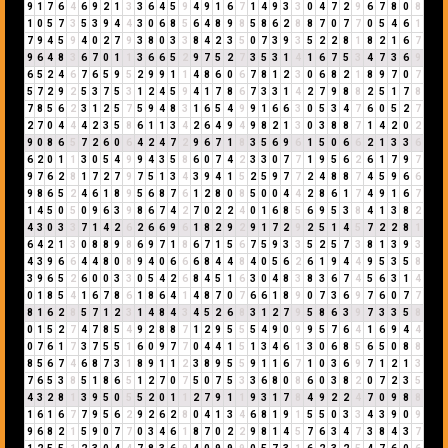
9
1
7
6
4
6
9
2
1
3
3
6
4
5
9
4
9
1
6
7
1
4
9
3
3
0
4
7
2
9
6
7
8
0
8
1
0
5
7
3
5
3
9
4
4
3
0
6
8
5
6
4
8
9
8
5
8
6
2
8
8
7
0
7
7
0
5
4
6
1
7
9
4
5
9
4
0
2
7
9
3
8
0
3
3
8
4
2
3
5
0
7
3
9
3
5
2
2
8
1
8
2
1
6
7
9
6
4
8
3
6
7
0
1
1
3
6
6
5
2
9
7
5
2
7
3
5
3
1
4
1
6
7
5
3
4
7
3
6
9
6
5
2
4
6
7
6
5
9
5
2
9
9
1
1
4
8
6
0
6
7
8
1
2
3
0
6
8
2
1
8
9
7
0
7
5
7
2
9
2
5
3
7
5
3
1
2
4
5
9
4
1
7
8
6
7
3
3
1
4
2
7
9
8
8
2
5
1
7
8
7
8
5
6
2
3
1
2
5
7
5
9
4
8
3
1
6
5
4
9
9
1
6
6
3
0
5
3
4
7
6
0
5
2
7
2
7
0
4
4
4
2
3
5
8
6
1
1
3
4
2
6
4
9
4
9
8
2
1
3
0
3
8
8
7
1
4
2
0
2
9
0
8
6
5
7
2
6
0
6
4
2
4
7
2
9
6
7
1
8
3
5
6
9
6
1
5
0
6
6
2
1
3
3
6
6
2
0
1
1
3
0
5
4
9
9
4
3
5
8
6
0
7
4
2
3
3
0
7
7
1
9
5
6
2
6
1
7
9
7
9
7
6
2
8
1
7
2
7
9
7
5
1
3
4
3
9
4
1
5
2
5
9
7
7
2
4
8
8
7
4
5
9
6
6
9
8
6
5
2
4
6
1
8
9
5
6
8
7
6
1
2
8
0
8
5
0
0
4
4
2
8
6
1
7
4
9
1
6
7
1
4
5
0
5
0
9
6
3
9
8
6
7
4
2
7
0
2
2
4
0
1
6
8
5
6
9
5
3
8
4
1
3
8
2
4
3
0
3
3
7
1
4
2
6
2
6
6
9
6
1
8
2
9
2
9
1
7
2
9
2
5
1
4
5
7
2
2
8
1
6
4
2
1
3
0
8
8
9
8
6
9
7
1
8
6
7
1
5
6
7
5
9
3
3
5
2
5
7
3
8
1
3
9
3
4
3
9
6
6
4
4
8
0
8
9
4
0
6
6
6
8
4
4
8
4
0
5
6
2
6
1
9
4
4
9
5
3
5
8
3
9
6
5
2
6
0
0
3
3
0
5
4
2
6
8
4
5
1
6
3
0
4
8
3
8
3
6
7
4
5
6
3
1
4
0
1
8
5
4
1
6
7
8
6
1
8
6
4
1
4
8
7
0
7
6
6
1
8
9
0
7
3
6
9
7
6
0
7
7
8
1
6
2
8
5
7
1
2
3
1
4
8
4
3
4
5
2
6
8
3
1
2
7
9
5
8
6
3
9
7
3
3
5
8
0
1
5
2
7
4
7
8
5
4
9
2
8
8
7
1
2
9
5
5
5
4
9
0
9
9
5
7
6
4
1
6
9
4
4
0
7
6
1
7
3
7
5
5
1
6
0
9
7
7
0
4
4
1
5
1
3
4
6
1
3
0
6
8
5
6
5
0
8
8
8
5
6
7
4
6
8
7
3
1
8
9
1
1
2
3
8
9
5
5
9
1
1
6
7
1
0
3
6
9
7
1
2
1
3
7
6
5
3
8
5
1
8
6
5
1
2
7
0
7
5
0
7
5
3
3
6
8
0
8
6
0
3
8
2
0
7
2
3
5
4
3
2
8
1
3
9
5
0
5
5
2
0
1
1
2
7
9
1
1
9
3
1
7
8
4
9
2
2
4
7
0
9
8
8
1
6
1
6
7
7
9
5
6
2
9
2
6
2
8
0
4
1
3
4
6
8
1
9
1
5
5
0
3
3
4
3
9
0
9
9
6
8
2
1
5
9
0
7
7
0
3
4
6
1
8
7
0
2
2
9
8
1
4
5
7
6
3
4
7
3
8
4
3
7