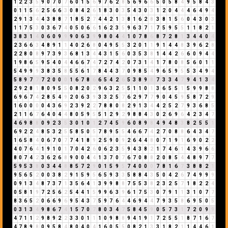
1
2
2
3
5
9
0
7
0
7
6
0
1
5
6
9
7
6
2
8
5
6
9
6
6
5
0
5
8
4
9
5
8
4
3
0
1
1
5
6
2
5
6
6
3
0
8
4
2
6
1
8
3
0
3
5
4
3
0
3
1
2
0
4
4
4
6
4
9
4
2
9
1
3
4
4
3
8
8
7
1
8
5
2
7
4
4
2
1
3
8
1
6
2
8
3
8
1
5
6
0
4
3
0
3
1
1
7
5
3
0
3
6
7
4
0
5
0
6
6
1
6
2
3
5
9
6
3
7
1
7
5
9
5
5
1
1
8
2
1
3
8
3
1
4
0
6
0
9
9
9
0
6
3
9
9
8
0
4
4
1
0
7
8
6
8
7
2
8
1
3
4
4
0
4
2
3
6
6
3
4
8
9
1
1
4
0
2
6
8
0
4
9
5
5
3
2
0
1
1
9
1
4
4
8
3
9
6
2
8
2
2
8
0
8
9
7
3
9
3
6
8
1
3
4
4
3
1
5
6
0
3
5
3
8
1
4
4
2
6
6
0
9
4
4
1
9
8
6
5
9
5
4
0
4
4
6
6
7
4
7
2
7
4
2
0
7
3
1
4
1
7
8
0
8
5
6
0
1
1
5
4
9
9
9
3
8
3
5
8
5
5
6
1
7
8
4
4
3
7
0
9
8
5
4
9
6
5
9
5
5
3
4
9
4
5
8
9
7
7
7
2
0
0
0
1
6
7
8
6
6
5
4
2
6
5
3
8
9
8
7
3
3
4
7
9
4
1
3
4
2
9
2
8
1
8
0
9
5
5
0
8
2
0
2
9
6
3
2
5
5
1
1
0
1
3
6
5
5
1
5
9
9
8
8
6
9
6
7
4
2
8
5
4
9
2
0
6
3
9
3
3
2
5
7
6
2
9
7
7
9
0
4
5
9
5
8
7
2
9
1
6
0
0
0
0
4
3
6
9
2
3
9
2
2
7
8
8
0
8
2
9
1
3
4
4
2
5
2
7
9
3
6
8
5
2
1
1
6
7
6
4
0
4
4
8
0
5
9
5
5
1
2
9
2
9
8
8
4
3
0
2
6
9
6
4
2
3
4
7
4
6
9
8
8
0
9
2
3
5
3
0
1
0
1
2
7
4
5
9
6
0
8
9
8
4
9
4
8
3
8
2
5
5
1
6
9
2
2
4
8
5
3
2
5
5
8
5
0
5
7
8
9
5
5
4
6
6
7
4
2
7
0
8
8
6
4
3
4
7
1
6
5
8
4
0
6
7
0
7
7
4
1
8
9
2
5
9
0
9
2
6
4
4
8
0
7
1
9
1
6
9
0
2
2
4
0
7
6
4
1
9
1
0
1
7
0
4
2
6
0
6
2
3
5
9
4
3
8
2
1
7
4
6
1
4
3
9
6
6
8
0
7
4
2
3
6
2
6
8
9
0
0
4
4
1
3
7
0
7
6
7
0
8
8
2
0
8
5
4
4
8
9
7
7
5
9
5
3
8
0
3
4
4
8
8
5
7
2
9
0
1
5
9
5
7
4
0
0
0
7
8
1
6
7
3
8
8
2
1
9
5
6
5
2
0
0
3
8
2
9
1
5
9
5
6
5
9
3
3
5
8
8
4
3
5
0
4
2
6
7
4
9
9
9
0
9
1
3
4
8
7
3
7
1
3
5
6
4
1
3
9
9
8
8
7
5
5
3
8
2
3
2
5
7
1
8
2
2
4
0
5
8
1
9
7
2
5
6
2
5
4
4
1
5
9
9
6
3
9
6
1
7
5
3
0
7
9
1
1
3
1
0
7
7
8
3
6
5
2
0
6
6
9
6
9
5
4
3
7
5
9
7
6
4
4
6
9
4
4
7
9
3
5
8
6
9
5
0
5
0
3
1
3
4
9
8
6
7
4
1
5
7
0
7
8
0
3
4
7
5
8
4
5
9
0
5
7
3
1
7
2
0
9
9
4
7
1
1
2
9
8
9
2
2
3
3
0
1
1
1
0
9
8
8
9
4
1
9
1
7
2
5
5
1
8
7
1
6
7
4
7
8
9
8
0
9
5
8
4
8
0
4
0
4
1
6
0
5
5
0
8
2
1
3
3
1
8
2
1
1
4
4
6
1