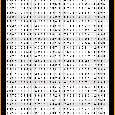
5
0
9
1
1
6
8
4
2
6
3
0
1
3
4
1
9
6
0
6
5
1
7
0
7
8
8
2
4
6
8
3
9
5
5
9
6
2
7
9
3
4
7
5
3
3
8
0
1
1
6
3
5
9
5
0
2
7
3
1
1
2
5
6
2
0
4
8
9
8
5
3
6
0
6
7
4
5
2
7
4
5
1
3
4
3
8
4
7
2
6
4
7
1
8
2
3
5
8
4
9
2
0
9
9
8
3
2
3
5
6
7
4
4
8
1
4
1
0
1
3
6
2
9
2
5
8
0
8
8
2
5
8
4
3
7
0
6
8
5
8
7
2
0
2
2
1
0
4
4
0
2
5
0
5
5
7
6
4
1
9
6
8
1
9
4
5
1
5
6
2
9
0
1
1
3
0
2
4
6
4
0
6
1
7
2
3
1
4
5
9
2
0
5
5
7
7
8
3
2
3
4
0
4
4
0
2
4
1
5
5
2
1
9
1
0
1
4
7
2
2
9
3
8
2
1
6
6
5
2
3
5
4
9
4
7
3
2
3
5
4
2
5
1
6
3
0
6
2
8
8
7
9
5
5
0
8
0
5
5
3
0
1
8
9
7
8
2
9
2
6
1
5
4
9
1
0
8
6
5
2
6
9
1
1
5
9
4
0
4
9
2
7
3
1
0
3
9
8
8
3
8
1
2
3
8
3
2
0
2
7
4
6
9
6
4
5
3
7
1
6
7
8
1
9
2
1
0
4
4
1
6
9
5
5
5
2
4
8
3
3
4
6
6
3
0
9
5
3
8
9
8
3
2
5
7
0
4
9
4
4
3
2
7
9
8
6
7
1
8
5
4
1
0
1
6
7
8
1
9
2
5
9
7
7
9
1
0
6
6
1
8
5
4
9
4
2
6
8
5
0
9
4
5
9
7
6
1
2
3
1
5
3
6
9
8
0
7
9
7
3
7
2
3
5
6
1
0
7
7
4
2
8
0
8
2
6
9
7
7
5
9
4
1
5
7
0
5
2
7
9
4
6
8
5
8
3
0
4
4
3
7
1
6
7
2
8
7
1
8
0
1
3
8
2
9
2
5
5
1
3
8
2
8
1
6
5
4
1
5
4
9
8
0
8
2
0
9
3
3
5
4
1
8
9
1
3
2
9
2
4
6
6
7
4
9
6
4
4
8
7
9
0
2
2
0
7
2
6
8
8
1
6
3
9
3
2
5
7
3
6
7
9
1
1
9
5
7
0
7
6
0
3
5
8
7
3
8
9
8
0
8
1
4
5
9
4
2
8
1
2
5
0
6
6
6
1
4
2
6
4
3
9
7
7
1
5
6
9
6
3
0
5
6
2
5
2
3
8
2
6
9
7
3
1
8
6
8
1
9
1
8
2
0
2
0
5
4
4
8
8
2
1
9
1
4
7
9
2
2
0
8
6
5
2
7
4
3
2
5
9
2
0
7
7
2
0
8
9
8
6
1
7
4
2
3
7
7
1
8
5
3
9
4
4
1
6
5
6
2
7
1
6
2
8
6
4
0
9
9
0
8
3
6
9
9
9
2
4
6
3
6
6
4
1
5
0
4
6
1
4
3
0
5
5
8
5
1
1
2
6
8
2
5
7
1
2
4
9
4
0
2
8
0
8
7
8
3
8
2
2
1
8
0
8
9
4
7
7
5
0
9
4
6
1
8
0
6
7
4
4
7
2
8
1
5
9
5
3
8
3
6
8
3
2
2
3
9
4
4
1
6
3
2
5
2
1
0
9
9
7
0
3
1
4
6
5
1
2
3
5
1
9
5
5
0
7
4
4
8
4
7
5
0
5
6
2
1
8
9
5
8
7
4
2
9
2
3
6
9
2
4
4
8
3
7
4
2
3
5
5
2
0
2
2
6
4
8
6
5
8
6
0
7
7
3
3
6
5
2
0
1
3
7
1
4
0
1
3
4
9
9
7
0
7
1
4
7
4
2
8
5
0
1
1
6
7
9
9
9
7
5
4
1
5
2
1
3
8
2
0
8
8
7
6
9
2
5
8
4
1
5
8
3
2
5
2
5
0
5