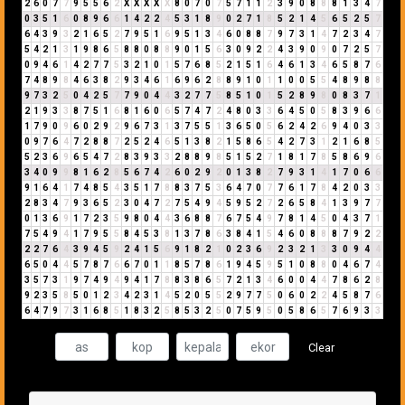
2
6
0
7
7
9
5
5
6
2
X
X
X
X
X
8
0
7
0
7
5
7
1
1
2
3
9
0
8
8
8
1
3
4
7
0
3
5
1
6
0
8
9
6
6
1
4
2
2
4
5
3
1
8
9
0
2
7
1
8
5
2
1
4
5
6
5
2
5
7
6
4
3
9
3
2
1
6
5
2
7
9
5
1
6
9
5
1
3
4
6
0
8
8
7
9
7
3
1
4
7
2
3
4
7
5
4
2
1
3
1
9
8
6
5
8
8
0
8
8
9
0
1
5
6
3
0
9
2
2
4
3
9
0
9
0
7
2
5
7
0
9
4
6
1
4
2
7
7
5
3
2
1
0
1
5
7
6
8
5
2
1
5
1
6
4
6
1
3
4
6
5
8
7
6
7
4
8
9
8
4
6
3
8
2
9
3
4
6
1
6
9
6
2
8
8
9
1
0
1
1
0
0
5
5
4
8
9
8
8
9
7
3
2
5
0
4
2
5
7
7
9
0
4
4
3
2
7
7
5
8
5
1
0
1
5
2
8
9
8
0
8
3
7
1
2
1
9
3
3
8
7
5
1
6
8
1
6
0
6
5
7
4
7
2
4
8
0
3
3
6
4
5
0
5
8
3
9
6
6
1
7
9
0
9
6
0
2
9
2
9
6
7
3
1
3
7
5
5
1
3
6
5
0
5
6
2
4
2
6
9
4
0
3
3
0
9
7
6
4
7
2
8
8
7
2
5
2
4
6
5
1
3
8
2
1
5
8
6
5
4
2
7
3
1
2
1
6
8
5
5
2
3
6
9
6
5
4
7
2
8
3
9
3
3
2
8
8
9
8
5
1
5
2
7
1
8
1
7
8
5
8
6
9
6
3
4
0
9
9
8
1
6
2
8
5
6
7
4
2
6
0
2
9
2
0
1
3
8
2
7
9
3
1
4
1
7
0
6
6
9
1
6
4
1
7
4
8
5
4
3
5
1
7
8
8
3
7
5
3
6
4
7
0
7
7
6
1
7
8
4
2
0
3
3
2
8
3
4
7
9
3
6
5
2
3
0
4
7
2
7
5
4
9
4
5
9
5
2
7
2
6
5
8
4
1
3
9
7
7
0
1
3
6
9
1
7
2
3
5
9
8
0
4
4
3
6
8
8
7
6
7
5
4
9
7
8
1
4
5
0
4
3
7
1
7
5
4
9
4
1
7
9
5
5
8
4
5
3
8
1
3
7
8
6
3
8
4
1
5
4
6
0
8
8
8
7
9
2
2
2
2
7
6
4
3
9
4
5
9
2
4
1
5
6
9
1
8
2
1
0
2
3
6
9
2
3
2
1
3
3
0
9
4
4
6
5
0
4
4
5
7
8
7
6
6
7
0
1
1
8
5
7
8
6
1
9
4
5
9
5
1
0
8
8
0
4
6
7
4
3
5
7
3
1
9
7
4
9
4
9
4
1
7
8
8
3
8
6
5
7
2
1
3
4
6
0
0
4
4
7
8
6
2
8
9
2
3
5
8
5
0
1
2
3
4
2
3
1
4
5
2
0
5
5
2
9
7
7
5
0
6
0
2
2
4
5
8
7
6
6
4
7
9
7
3
1
6
8
5
1
8
3
2
5
8
5
3
2
5
0
7
5
9
5
0
5
8
6
5
7
6
9
3
3
Clear