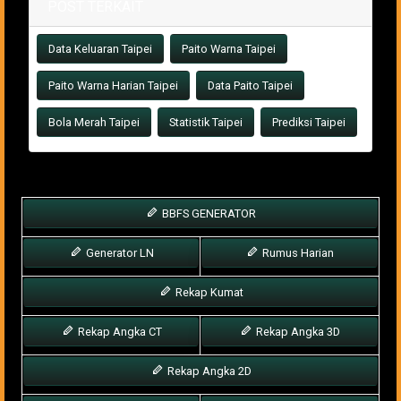
POST TERKAIT
Data Keluaran Taipei
Paito Warna Taipei
Paito Warna Harian Taipei
Data Paito Taipei
Bola Merah Taipei
Statistik Taipei
Prediksi Taipei
BBFS GENERATOR
Generator LN
Rumus Harian
Rekap Kumat
Rekap Angka CT
Rekap Angka 3D
Rekap Angka 2D