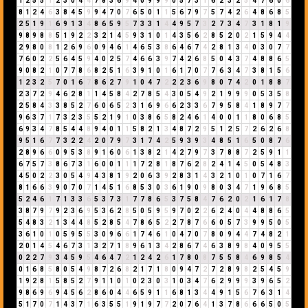
1
2
5
5
1
2
3
0
4
4
7
8
3
6
9
4
0
9
9
9
0
5
7
3
1
6
2
3
2
5
4
7
6
0
6
8
1
2
4
6
3
8
4
5
9
9
4
7
0
7
6
5
0
1
1
5
6
7
9
7
5
7
4
2
6
4
8
6
8
5
2
5
1
9
1
6
9
1
3
4
8
6
5
9
5
7
3
3
1
4
4
9
5
7
3
2
7
3
4
7
3
1
8
1
9
9
8
9
8
8
5
1
9
2
2
3
2
1
4
5
9
3
1
0
1
4
3
5
6
2
8
5
2
0
2
1
5
9
4
4
2
9
8
0
8
1
2
6
9
6
0
9
4
6
1
4
6
5
3
8
6
4
6
7
4
2
8
1
3
4
0
3
0
7
7
7
6
0
2
2
5
6
4
5
9
4
0
2
5
7
4
6
6
3
9
7
4
2
6
8
5
0
4
3
7
4
8
8
6
5
9
0
8
2
1
0
7
7
8
6
8
2
5
1
6
3
9
1
0
1
6
1
7
0
7
7
6
3
4
7
3
8
1
5
6
1
2
3
2
5
7
0
1
6
7
8
6
2
7
9
1
0
4
7
2
2
2
3
6
9
8
0
7
4
2
0
1
8
8
7
2
3
7
2
9
4
6
2
8
1
1
4
5
8
4
2
7
8
5
4
3
0
5
4
9
2
1
9
9
9
0
5
3
5
8
2
5
8
4
3
3
8
5
2
7
6
0
6
5
2
3
1
6
9
6
6
2
3
3
6
7
9
5
8
4
1
8
9
7
7
9
6
3
7
1
7
3
2
3
5
5
2
1
9
1
0
3
8
6
5
8
2
4
6
1
4
0
0
1
1
8
0
6
8
5
6
9
3
4
7
8
5
4
4
8
9
4
0
1
1
5
8
2
1
3
4
8
7
2
9
5
1
2
5
7
2
6
2
6
8
9
5
1
6
7
7
3
2
2
4
2
0
7
9
7
3
1
7
4
2
5
9
3
9
3
4
8
5
1
6
5
0
8
7
6
2
8
9
6
6
0
9
5
3
8
9
1
6
0
6
1
3
8
2
1
4
2
7
9
7
3
7
8
8
7
2
5
9
1
1
6
7
5
7
3
8
6
7
3
1
6
0
0
1
1
1
7
2
8
1
8
7
6
2
8
2
4
1
4
5
0
5
4
8
3
4
5
0
2
2
3
0
5
4
9
4
3
8
1
9
2
0
6
3
9
2
8
3
1
4
3
2
1
0
1
0
7
1
6
7
8
1
6
6
3
9
0
7
0
7
1
4
5
1
6
8
5
3
0
3
6
1
9
0
9
8
0
3
4
7
1
9
6
8
5
5
2
4
6
1
7
1
3
3
6
5
3
7
3
1
7
7
8
6
5
3
7
5
8
4
7
6
2
0
2
1
6
1
7
8
3
8
7
9
7
9
2
3
6
9
5
3
6
2
8
5
0
5
9
5
9
7
0
2
2
6
2
4
0
4
4
8
8
6
5
5
4
8
3
2
1
3
4
4
8
5
2
8
5
4
7
8
6
5
2
2
7
8
7
6
6
0
5
7
3
9
9
5
0
5
3
6
1
0
1
0
5
9
5
5
3
0
9
6
6
1
7
4
6
1
0
4
7
0
7
8
0
9
4
4
7
4
8
2
1
2
0
1
4
5
4
6
7
3
1
3
2
7
1
8
9
6
1
3
4
2
8
6
7
4
6
3
8
9
8
4
0
9
5
5
0
2
2
7
9
3
4
5
9
5
4
6
4
7
2
1
2
4
2
6
1
7
8
0
8
7
5
5
8
4
6
9
8
5
4
0
1
6
8
5
8
0
5
4
9
8
7
2
6
8
2
1
7
1
8
0
9
4
7
2
7
2
8
9
8
2
5
4
5
9
1
9
2
8
1
5
8
5
2
7
9
1
1
0
1
0
2
3
0
3
1
0
3
4
7
6
2
9
9
9
3
9
6
5
2
9
8
6
9
6
9
4
5
6
2
8
6
0
4
4
6
5
9
1
1
6
8
1
3
4
4
9
1
5
6
7
6
3
1
4
5
1
7
0
7
1
4
3
7
1
6
3
5
5
1
9
1
9
7
7
2
0
7
6
4
1
3
7
8
6
6
6
5
0
5