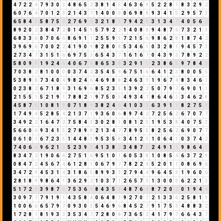
4
7
2
2
4
7
9
3
0
3
4
8
6
5
2
3
8
1
4
5
4
6
3
6
9
5
2
2
8
1
8
3
2
9
2
6
0
7
6
4
7
0
1
2
3
2
1
4
3
7
1
4
0
0
0
0
6
9
8
8
9
3
4
1
5
2
9
5
7
3
6
5
8
4
3
5
8
7
5
3
2
7
6
9
6
3
2
1
8
9
7
9
4
2
6
3
1
3
4
7
4
0
5
6
2
8
9
2
0
2
3
8
4
7
2
0
1
4
5
9
5
7
9
2
2
1
4
0
8
8
9
4
8
7
6
7
3
2
1
3
6
8
3
3
6
0
7
0
6
6
8
6
9
1
1
2
5
5
9
5
7
2
1
5
6
9
8
6
2
8
1
8
7
4
2
3
9
6
9
6
7
0
0
2
2
4
1
9
0
9
8
2
8
0
8
5
3
4
6
1
0
3
2
8
1
9
4
5
7
3
2
7
3
4
7
3
1
5
1
6
6
9
7
5
3
6
5
4
3
7
1
6
1
6
7
0
4
3
9
3
7
8
9
2
2
5
8
0
9
9
1
9
2
4
6
4
0
6
7
4
8
6
5
3
8
3
2
9
1
1
2
3
8
6
5
9
7
8
4
3
7
0
3
8
2
8
1
0
0
0
0
3
7
4
2
3
5
4
5
9
6
7
5
1
6
6
4
1
2
3
8
0
0
5
5
5
3
8
9
8
7
3
4
0
4
9
8
2
4
6
4
6
9
8
8
2
4
6
3
9
1
9
6
7
4
8
3
4
6
1
0
2
3
8
2
6
7
1
8
9
3
1
6
9
6
8
5
2
3
5
1
3
9
2
2
5
0
7
9
7
6
9
0
1
1
2
1
5
5
1
5
2
1
9
1
7
8
8
2
1
9
7
5
0
5
4
9
3
4
7
8
6
4
6
1
3
4
6
2
8
4
5
8
7
6
1
0
8
1
9
0
7
1
8
9
3
8
2
4
6
4
1
0
3
3
6
3
9
1
1
8
2
7
5
3
1
7
4
9
4
5
2
8
5
4
2
1
3
7
1
9
3
6
0
6
8
9
7
4
2
7
2
5
6
2
6
7
0
7
7
3
4
9
2
2
1
6
4
7
2
7
5
8
4
3
3
0
2
8
1
0
8
1
2
3
1
9
5
3
8
4
0
7
5
3
5
6
6
0
6
9
3
4
1
5
2
7
8
9
8
2
1
3
4
7
7
8
9
5
5
8
2
5
6
2
6
9
0
7
7
0
6
1
0
1
6
7
2
3
5
1
4
4
8
3
9
5
3
5
8
3
4
1
2
3
1
0
6
4
1
0
3
7
4
2
7
4
0
6
6
9
6
2
1
3
5
2
3
9
3
4
1
3
8
2
3
4
8
7
6
2
4
9
1
1
9
8
6
4
1
8
3
4
7
2
1
9
0
6
6
2
7
5
1
6
9
5
1
0
1
6
0
5
3
8
1
0
8
5
4
6
3
7
2
9
0
8
4
7
2
4
5
6
7
4
6
1
2
8
1
0
6
7
9
7
7
8
2
2
4
5
2
0
1
1
0
8
6
9
6
3
4
7
2
9
4
5
3
1
4
3
1
8
6
5
8
9
9
3
3
2
7
9
4
4
9
6
4
5
9
1
9
6
0
6
2
8
1
8
9
9
8
6
4
1
3
6
2
9
2
1
0
3
7
1
2
6
5
7
3
1
3
0
0
0
6
2
2
1
3
5
1
7
2
9
3
9
8
7
6
7
5
3
6
9
8
4
3
5
8
4
8
7
6
4
8
7
2
0
2
0
1
9
4
4
3
0
9
7
7
7
9
1
9
1
4
3
5
8
4
0
6
4
8
3
9
2
7
0
7
2
1
3
3
6
2
5
8
1
9
1
0
0
6
6
6
5
7
9
7
0
9
3
0
3
5
4
6
9
6
8
4
5
2
7
9
1
7
5
3
4
8
8
3
2
1
7
2
8
1
8
1
9
3
3
3
5
3
4
7
7
2
8
0
8
7
3
6
5
2
4
1
7
9
7
6
6
4
3
7