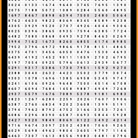
3
0
2
4
6
0
1
3
3
6
1
6
7
4
2
9
6
4
0
4
3
7
4
5
9
7
6
9
5
5
1
3
9
0
9
2
0
7
5
3
7
1
8
8
7
5
0
7
2
9
1
0
8
9
8
0
2
8
4
3
5
5
6
0
6
4
8
9
5
5
1
6
9
7
7
8
4
6
7
4
0
8
9
8
8
6
3
9
4
4
7
5
0
0
0
2
4
8
0
8
5
0
6
4
1
8
7
6
2
8
4
6
3
0
3
9
8
2
2
4
8
0
6
9
6
8
3
4
5
9
8
5
8
9
8
9
2
3
8
2
4
3
0
5
5
3
9
2
9
2
9
5
2
0
2
2
7
0
7
7
4
9
2
6
8
4
0
4
4
8
9
3
0
6
6
8
0
2
5
7
0
3
9
6
6
3
8
6
5
2
0
9
3
5
8
7
5
9
4
4
6
3
8
5
4
7
7
2
4
6
6
4
8
2
1
7
0
8
0
8
0
8
6
8
5
0
4
9
3
3
9
2
7
8
6
8
4
6
3
9
0
2
6
9
6
3
9
9
4
4
7
1
6
2
8
1
6
7
3
1
8
2
6
0
6
6
8
5
5
1
4
1
7
4
2
8
9
8
5
4
7
9
5
2
7
3
7
9
6
6
6
9
7
2
9
9
8
6
6
3
9
1
7
8
6
8
1
5
1
6
4
8
6
5
2
0
3
7
5
3
4
7
0
1
1
3
4
5
6
2
6
0
5
0
5
0
4
7
6
4
1
5
3
0
3
4
6
9
3
3
6
4
3
9
3
4
1
9
2
2
1
4
5
2
7
9
0
1
1
2
1
0
5
9
5
2
7
0
2
2
6
7
9
5
5
5
1
9
7
7
7
0
5
4
9
0
9
2
5
7
5
7
9
6
6
0
6
1
3
4
2
9
3
9
3
5
6
7
7
5
5
2
9
1
1
9
3
1
7
8
5
3
8
6
5
1
7
3
0
3
7
9
5
1
6
1
5
9
2
2
9
2
7
0
7
2
3
8
8
7
3
0
4
0
4
2
6
3
2
5
4
4
2
3
5
3
5
0
2
2
3
7
7
9
7
3
0
7
4
2
9
3
0
3
3
1
0
7
8
6
1
6
9
6
6
1
3
8
5
4
6
9
5
8
4
5
3
4
5
9
9
7
4
7
2
0
2
4
1
5
6
1
0
6
6
0
9
2
6
8
9
6
4
8
3
7
5
0
0
0
4
5
1
4
5
6
7
0
8
8
8
6
0
7
7
6
0
9
4
4
7
6
8
4
3
1
4
5
8
4
9
8
8
7
6
4
9
4
9
4
7
2
6
8
5
2
9
3
7
1
5
5
7
9
7
1
6
7
6
4
7
0
8
9
8
5
3
7
8
6
9
1
8
1
9
6
9
8
3
2
3
8
2
3
5
1
2
6
7
4
6
2
8
0
8
2
2
5
9
5
2
0
2
6
8
7
6
0
7
7
3
9
0
6
6
6
3
8
7
6
2
7
6
0
6
6
8
3
4
7
9
2
0
2
2
3
6
0
8
8
1
3
9
9
9
5
1
9
1
1
3
7
9
4
4
7
9
6
2
8
8
7
9
2
2
4
7
5
2
7
3
1
6
6
3
3
3
5
3
8
7
2
6
1
7
6
0
8
6
5
0
2
9
6
6
8
3
9
0
9
6
5
8
7
6
0
6
9
3
3
5
8
4
4
8
5
9
2
8
1
2
4
2
7
9
9
3
2
0
2
9
8
4
9
4
8
0
6
9
6
0
1
2
2
4
3
4
9
2
2
4
2
1
4
5
9
7
1
6
7
9
6
7
4
2
3
0
9
7
7
2
5
0
2
2
4
3
8
0
8
7
0
6
0
6
9
2
6
5
2
6
0
2
9
2
5
6
9
8
8
4
9
6
2
8
9
8
0
4
4
3
6
0
5
5
9
7
9
7
7
1
1
4
6
1
6
4
6
3
9
7
3
0
7
7
1
6
1
3
4
8
5
5
6
2
9
0
8
3
2
0
4
8
1
9
0
7
9
6
6