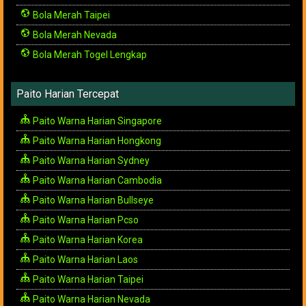
Bola Merah Taipei
Bola Merah Nevada
Bola Merah Togel Lengkap
Paito Harian Tercepat
Paito Warna Harian Singapore
Paito Warna Harian Hongkong
Paito Warna Harian Sydney
Paito Warna Harian Cambodia
Paito Warna Harian Bullseye
Paito Warna Harian Pcso
Paito Warna Harian Korea
Paito Warna Harian Laos
Paito Warna Harian Taipei
Paito Warna Harian Nevada