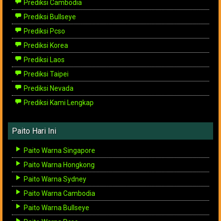
Prediksi Cambodia
Prediksi Bullseye
Prediksi Pcso
Prediksi Korea
Prediksi Laos
Prediksi Taipei
Prediksi Nevada
Prediksi Kami Lengkap
Paito Hari Ini
Paito Warna Singapore
Paito Warna Hongkong
Paito Warna Sydney
Paito Warna Cambodia
Paito Warna Bullseye