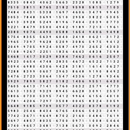
8
3
3
5
8
0
8
4
3
7
4
0
6
2
8
5
6
6
3
9
2
3
2
8
1
1
0
8
5
4
1
2
7
9
7
7
5
1
0
1
3
8
1
1
2
8
7
6
5
2
2
1
8
2
1
9
5
9
8
8
5
8
1
5
6
7
1
0
3
3
7
4
8
4
3
0
4
3
1
4
5
3
3
8
2
1
6
9
7
7
4
6
0
6
6
3
4
7
9
7
9
9
4
5
9
3
0
5
3
8
7
8
4
8
3
3
6
9
9
9
1
5
1
0
1
2
9
5
8
4
3
8
2
2
4
5
3
0
5
5
6
4
1
3
4
3
9
2
8
1
5
2
4
9
4
8
1
9
6
6
7
4
0
4
4
2
0
3
9
3
0
7
7
3
1
9
2
2
1
3
8
4
7
9
7
3
5
0
0
0
4
9
4
2
6
9
1
8
9
8
7
2
1
3
4
1
9
6
1
7
2
3
8
0
8
9
0
7
6
4
4
4
9
0
9
0
5
8
8
7
1
6
5
4
9
9
4
0
6
6
9
4
9
8
8
5
7
5
4
9
8
3
5
5
1
5
6
3
9
3
6
0
4
0
4
2
4
1
8
9
0
6
2
1
3
3
1
7
2
9
1
9
6
5
2
7
3
9
7
7
9
6
2
8
1
5
2
0
9
9
3
0
8
6
5
5
9
7
5
3
9
4
1
2
3
2
0
4
9
4
9
7
0
5
5
9
9
2
4
6
0
5
8
7
6
4
9
7
0
7
2
6
5
2
7
4
3
0
3
3
7
1
0
8
8
9
2
6
7
4
2
2
5
1
6
1
8
3
6
9
4
6
4
3
7
4
8
3
8
2
7
5
9
8
8
5
4
6
8
5
1
4
1
7
8
3
0
2
9
2
8
3
8
4
3
7
4
6
2
8
0
6
1
6
7
2
5
0
7
7
4
9
2
3
5
0
6
5
4
9
4
7
4
8
3
2
8
3
5
8
4
6
7
2
9
6
5
2
2
4
7
1
3
2
5
5
0
9
4
4
6
9
8
0
8
4
3
0
6
6
9
4
2
8
1
3
1
8
1
9
1
6
1
4
5
0
6
2
7
9
7
2
8
8
7
8
3
9
9
9
0
6
0
7
7
2
9
6
3
9
8
6
4
8
3
9
1
9
0
9
8
4
9
2
2
5
4
7
6
4
2
7
2
3
5
3
0
6
4
1
1
5
4
7
2
4
3
3
6
9
1
2
7
8
6
9
3
4
6
1
5
9
2
9
2
7
8
9
9
9
5
8
2
7
9
0
1
8
2
1
1
4
0
6
6
9
5
5
1
6
6
4
3
0
3
7
6
0
5
5
6
4
1
3
4
7
1
4
1
5
5
7
6
0
6
3
0
3
2
5
2
5
7
9
7
4
7
7
3
1
1
6
1
3
4
1
3
5
2
7
9
3
2
9
2
8
9
4
5
9
6
6
2
8
1
3
0
9
1
1
2
5
5
7
3
3
8
0
6
6
0
7
3
0
3
5
3
9
5
5
7
4
1
2
3
9
9
6
4
1
6
1
5
6
2
4
0
1
0
1
1
7
8
1
9
4
2
0
6
6
7
2
9
7
7
3
5
0
8
8
0
0
4
5
9
8
3
2
4
6
3
0
5
9
5
0
6
4
8
3
9
1
8
5
4
9
7
0
9
9
3
5
7
7
5
4
3
2
2
4
8
3
7
8
6
0
1
9
2
2
5
9
8
3
2
2
5
4
6
1
8
4
3
4
7
6
7
6
5
2
4
0
6
6
3
5
0
2
3
5
2
4
9
1
1
7
7
4
2
6
3
6
7
1
8
9
6
4
9
4
8
7
0
2
2
2
1
6
0
6
0
4
8
6
5
7
6
1
9
1
3
6
9
7
7
4
8
5
7
3
8
0
3
5
8
6
7
0
0
0
0
9
7
1
8
1
0
0
8
8
5
4
6
4
1
3
7
4
0
4
9
6
5
7
3
3
4
8
1
9
7
1
3
8
2
5
6
7
3
1
0
0
9
2
2
2
8
4
6
1