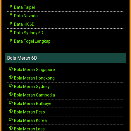
Data Taipei
Data Nevada
Data HK 6D
Data Sydney 6D
Data Togel Lengkap
Bola Merah 6D
Bola Merah Singapore
Bola Merah Hongkong
Bola Merah Sydney
Bola Merah Cambodia
Bola Merah Bullseye
Bola Merah Pcso
Bola Merah Korea
Bola Merah Laos