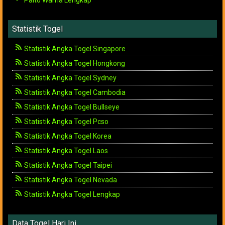
Paito Warna Lengkap
Statistik Togel
Statistik Angka Togel Singapore
Statistik Angka Togel Hongkong
Statistik Angka Togel Sydney
Statistik Angka Togel Cambodia
Statistik Angka Togel Bullseye
Statistik Angka Togel Pcso
Statistik Angka Togel Korea
Statistik Angka Togel Laos
Statistik Angka Togel Taipei
Statistik Angka Togel Nevada
Statistik Angka Togel Lengkap
Data Togel Hari Ini