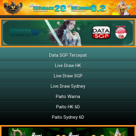
Data SGP Tercepat
Live Draw HK
Live Draw SGP
Live Draw Sydney
Paito Warna
Paito HK 6D
Paito Sydney 6D