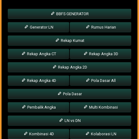
BBFS GENERATOR
Generator LN
Rumus Harian
Rekap Kumat
Rekap Angka CT
Rekap Angka 3D
Rekap Angka 2D
Rekap Angka 4D
Pola Dasar All
Pola Dasar
Pembalik Angka
Multi Kombinasi
LN vs DN
Kombinasi 4D
Kolaborasi LN