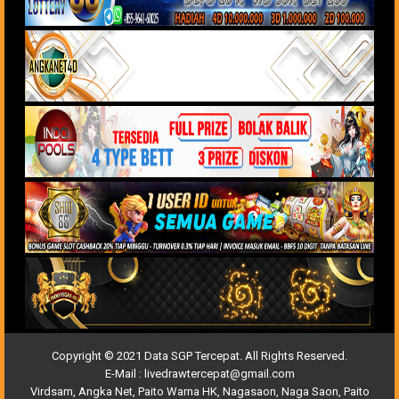
Copyright © 2021 Data SGP Tercepat. All Rights Reserved.
E-Mail :
livedrawtercepat@gmail.com
Virdsam
,
Angka Net
,
Paito Warna HK
,
Nagasaon
,
Naga Saon
,
Paito