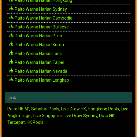
Paito Warna Harian Hongkong
Paito Warna Harian Sydney
Paito Warna Harian Cambodia
Paito Warna Harian Bullseye
Paito Warna Harian Pcso
Paito Warna Harian Korea
Paito Warna Harian Laos
Paito Warna Harian Taipei
Paito Warna Harian Nevada
Paito Warna Harian Lengkap
Link
Paito HK 6D
,
Sahabat Pools
,
Live Draw HK
,
Hongkong Pools
,
Live
Angka Togel
,
Live Singapore
,
Live Draw Sydney
,
Data HK
Tercepat
,
HK Pools