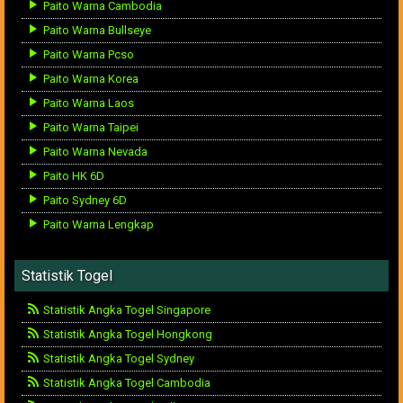
Paito Warna Cambodia
Paito Warna Bullseye
Paito Warna Pcso
Paito Warna Korea
Paito Warna Laos
Paito Warna Taipei
Paito Warna Nevada
Paito HK 6D
Paito Sydney 6D
Paito Warna Lengkap
Statistik Togel
Statistik Angka Togel Singapore
Statistik Angka Togel Hongkong
Statistik Angka Togel Sydney
Statistik Angka Togel Cambodia