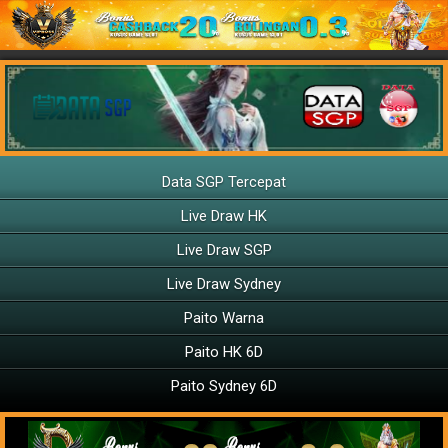
Data SGP Tercepat
Live Draw HK
Live Draw SGP
Live Draw Sydney
Paito Warna
Paito HK 6D
Paito Sydney 6D