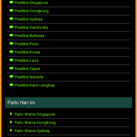
Prediksi Singapore
Prediksi Hongkong
Prediksi Sydney
Prediksi Cambodia
Prediksi Bullseye
Prediksi Pcso
Prediksi Korea
Prediksi Laos
Prediksi Taipei
Prediksi Nevada
Prediksi Kami Lengkap
Paito Hari Ini
Paito Warna Singapore
Paito Warna Hongkong
Paito Warna Sydney