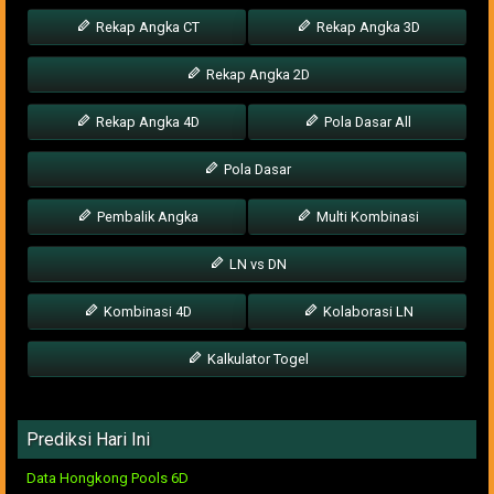
Rekap Angka CT
Rekap Angka 3D
Rekap Angka 2D
Rekap Angka 4D
Pola Dasar All
Pola Dasar
Pembalik Angka
Multi Kombinasi
LN vs DN
Kombinasi 4D
Kolaborasi LN
Kalkulator Togel
Prediksi Hari Ini
Data Hongkong Pools 6D