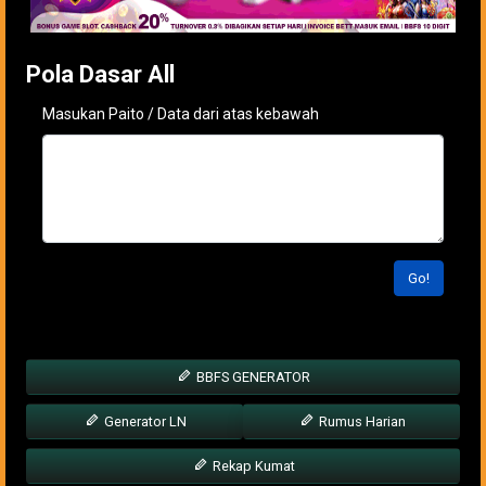
Pola Dasar All
Masukan Paito / Data dari atas kebawah
Go!
BBFS GENERATOR
Generator LN
Rumus Harian
Rekap Kumat