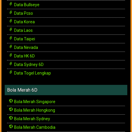
Data Bullseye
Data Pcso
Data Korea
Data Laos
Data Taipei
Data Nevada
Data HK 6D
Data Sydney 6D
Data Togel Lengkap
Bola Merah 6D
Bola Merah Singapore
Bola Merah Hongkong
Bola Merah Sydney
Bola Merah Cambodia