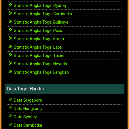
Statistik Angka Togel Sydney
Statistik Angka Togel Cambodia
Statistik Angka Togel Bullseye
Statistik Angka Togel Pcso
Statistik Angka Togel Korea
Statistik Angka Togel Laos
Statistik Angka Togel Taipei
Statistik Angka Togel Nevada
Statistik Angka Togel Lengkap
Data Togel Hari Ini
Data Singapore
Data Hongkong
Data Sydney
Data Cambodia