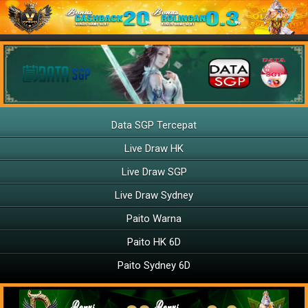
Data SGP Tercepat
Live Draw HK
Live Draw SGP
Live Draw Sydney
Paito Warna
Paito HK 6D
Paito Sydney 6D