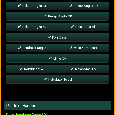
Rekap Angka CT
Rekap Angka 3D
Rekap Angka 2D
Rekap Angka 4D
Pola Dasar All
Pola Dasar
Pembalik Angka
Multi Kombinasi
LN vs DN
Kombinasi 4D
Kolaborasi LN
Kalkulator Togel
Prediksi Hari Ini