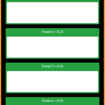
Patah 4 = 0 LN
Patah 5 = 0 LN
Patah 6 = 0 LN