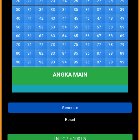
20
21
22
23
24
25
26
27
28
29
30
31
32
33
34
35
36
37
38
39
40
41
42
43
44
45
46
47
48
49
50
51
52
53
54
55
56
57
58
59
60
61
62
63
64
65
66
67
68
69
70
71
72
73
74
75
76
77
78
79
80
81
82
83
84
85
86
87
88
89
90
91
92
93
94
95
96
97
98
99
ANGKA MAIN
Generate
Reset
LN TOP = 100 LN