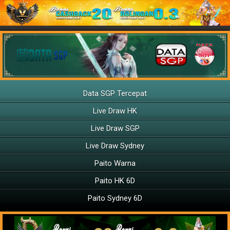
Data SGP Tercepat
Live Draw HK
Live Draw SGP
Live Draw Sydney
Paito Warna
Paito HK 6D
Paito Sydney 6D