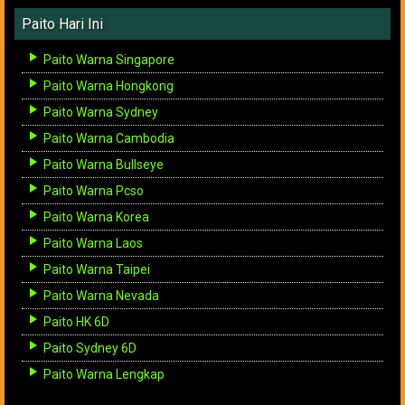
Paito Hari Ini
Paito Warna Singapore
Paito Warna Hongkong
Paito Warna Sydney
Paito Warna Cambodia
Paito Warna Bullseye
Paito Warna Pcso
Paito Warna Korea
Paito Warna Laos
Paito Warna Taipei
Paito Warna Nevada
Paito HK 6D
Paito Sydney 6D
Paito Warna Lengkap