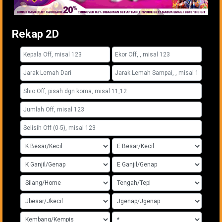
Rekap 2D