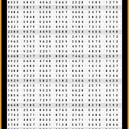
8
3
3
5
8
0
8
4
3
7
4
0
6
2
8
5
6
6
3
9
2
3
2
8
1
1
0
8
5
4
1
2
7
9
7
7
5
1
0
1
3
8
1
1
2
8
7
6
5
2
2
1
8
2
1
9
5
9
8
8
5
8
1
5
6
7
1
0
3
3
7
4
8
4
3
0
4
3
1
4
5
3
3
8
2
1
6
9
7
7
4
6
0
6
6
3
4
7
9
7
9
9
4
5
9
3
0
5
3
8
7
8
4
8
3
3
6
9
9
9
1
5
1
0
1
2
9
5
8
4
3
8
2
2
4
5
3
0
5
5
6
4
1
3
4
3
9
2
8
1
5
2
4
9
4
8
1
9
6
6
7
4
0
4
4
2
0
3
9
3
0
7
7
3
1
9
2
2
1
3
8
4
7
9
7
3
5
0
0
0
4
9
4
2
6
9
1
8
9
8
7
2
1
3
4
1
9
6
1
7
2
3
8
0
8
9
0
7
6
4
4
4
9
0
9
0
5
8
8
7
1
6
5
4
9
9
4
0
6
6
9
4
9
8
8
5
7
5
4
9
8
3
5
5
1
5
6
3
9
3
6
0
4
0
4
2
4
1
8
9
0
6
2
1
3
3
1
7
2
9
1
9
6
5
2
7
3
9
7
7
9
6
2
8
1
5
2
0
9
9
3
0
8
6
5
5
9
7
5
3
9
4
1
2
3
2
0
4
9
4
9
7
0
5
5
9
9
2
4
6
0
5
8
7
6
4
9
7
0
7
2
6
5
2
7
4
3
0
3
3
7
1
0
8
8
9
2
6
7
4
2
2
5
1
6
1
8
3
6
9
4
6
4
3
7
4
8
3
8
2
7
5
9
8
8
5
4
6
8
5
1
4
1
7
8
3
0
2
9
2
8
3
8
4
3
7
4
6
2
8
0
6
1
6
7
2
5
0
7
7
4
9
2
3
5
0
6
5
4
9
4
7
4
8
3
2
8
3
5
8
4
6
7
2
9
6
5
2
2
4
7
1
3
2
5
5
0
9
4
4
6
9
8
0
8
4
3
0
6
6
9
4
2
8
1
3
1
8
1
9
1
6
1
4
5
0
6
2
7
9
7
2
8
8
7
8
3
9
9
9
0
6
0
7
7
2
9
6
3
9
8
6
4
8
3
9
1
9
0
9
8
4
9
2
2
5
4
7
6
4
2
7
2
3
5
3
0
6
4
1
1
5
4
7
2
4
3
3
6
9
1
2
7
8
6
9
3
4
6
1
5
9
2
9
2
7
8
9
9
9
5
8
2
7
9
0
1
8
2
1
1
4
0
6
6
9
5
5
1
6
6
4
3
0
3
7
6
0
5
5
6
4
1
3
4
7
1
4
1
5
5
7
6
0
6
3
0
3
2
5
2
5
7
9
7
4
7
7
3
1
1
6
1
3
4
1
3
5
2
7
9
3
2
9
2
8
9
4
5
9
6
6
2
8
1
3
0
9
1
1
2
5
5
7
3
3
8
0
6
6
0
7
3
0
3
5
3
9
5
5
7
4
1
2
3
9
9
6
4
1
6
1
5
6
2
4
0
1
0
1
1
7
8
1
9
4
2
0
6
6
7
2
9
7
7
3
5
0
8
8
0
0
4
5
9
8
3
2
4
6
3
0
5
9
5
0
6
4
8
3
9
1
8
5
4
9
7
0
9
9
3
5
7
7
5
4
3
2
2
4
8
3
7
8
6
0
1
9
2
2
5
9
8
3
2
2
5
4
6
1
8
4
3
4
7
6
7
6
5
2
4
0
6
6
3
5
0
2
3
5
2
4
9
1
1
7
7
4
2
6
3
6
7
1
8
9
6
4
9
4
8
7
0
2
2
2
1
6
0
6
0
4
8
6
5
7
6
1
9
1
3
6
9
7
7
4
8
5
7
3
8
0
3
5
8
6
7
0
0
0
0
9
7
1
8
1
0
0
8
8
5
4
6
4
1
3
7
4
0
4
9
6
5
7
3
3
4
8
1
9
7
1
3
8
2
5
6
7
3
1
0
0
9
2
2
2
8
4
6
1