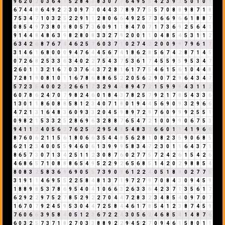
9
6
2
0
2
0
3
6
4
1
5
2
8
4
3
8
3
0
7
7
6
4
9
5
5
4
2
3
9
3
5
0
1
0
1
6
7
4
4
8
6
4
9
2
2
3
0
9
7
7
0
4
4
3
7
8
9
7
7
5
5
7
0
8
8
9
8
7
1
8
7
5
3
4
7
1
0
3
2
5
2
2
9
1
1
2
8
0
6
6
4
9
2
5
7
3
6
6
9
6
6
1
8
8
7
0
8
5
4
9
7
3
8
0
8
8
0
5
7
3
6
0
9
1
1
8
4
7
0
7
1
7
3
6
9
2
5
6
4
1
9
1
4
4
8
4
8
6
3
9
8
2
8
0
8
3
3
2
7
9
2
0
0
1
1
0
4
8
5
4
5
3
1
1
2
6
3
4
2
6
8
7
6
7
4
4
6
2
5
7
6
0
3
7
1
0
2
7
4
2
2
0
0
9
9
7
9
6
1
7
3
1
4
6
1
6
8
0
0
0
9
4
7
6
4
4
5
6
7
4
1
8
6
2
8
5
6
7
4
2
8
7
1
4
5
0
7
2
6
8
2
5
3
3
6
3
4
0
2
2
7
5
4
3
7
5
3
6
1
7
4
5
5
9
5
9
5
3
4
7
2
6
0
1
1
3
2
1
6
7
0
3
7
6
4
3
7
2
8
1
6
1
7
7
5
4
6
1
5
6
1
0
4
4
8
7
2
8
1
9
0
8
1
0
1
1
6
7
8
6
8
8
6
5
2
2
0
5
6
2
9
0
7
2
9
6
4
3
4
7
5
7
2
3
5
4
0
0
2
2
2
6
6
1
7
3
2
9
4
4
8
9
4
7
2
1
5
9
9
9
4
3
1
1
2
6
0
7
8
6
2
4
7
0
7
9
8
2
4
6
0
1
8
4
3
7
8
2
5
7
9
2
1
7
8
5
4
3
3
6
1
3
0
1
1
8
6
0
8
8
5
8
1
2
3
4
0
7
1
8
0
1
9
4
4
5
6
9
0
9
3
2
9
6
6
4
7
2
1
3
1
6
4
8
3
6
0
9
3
3
2
0
4
5
9
8
9
7
2
9
7
6
0
9
9
9
2
5
5
1
0
9
8
2
1
5
3
3
2
5
2
8
6
9
6
3
2
8
8
7
6
5
4
7
2
1
0
0
9
9
0
6
7
5
3
9
4
1
1
2
4
0
5
6
2
7
6
2
5
7
2
9
5
4
9
5
4
8
3
2
6
6
0
1
1
4
1
9
6
6
8
7
6
0
6
2
1
1
5
6
1
8
0
6
6
3
5
4
4
8
5
6
2
8
1
0
8
2
3
5
9
0
6
8
5
6
2
1
2
3
4
0
0
5
5
9
4
6
0
6
1
3
9
9
9
5
8
3
4
7
2
3
0
1
1
6
4
3
7
1
8
6
5
7
3
0
7
1
3
4
2
5
1
1
2
3
0
8
7
6
0
2
7
7
5
7
2
4
2
6
1
5
4
2
6
4
6
8
6
5
7
1
0
8
8
8
6
5
4
9
5
2
2
9
2
6
5
6
8
5
1
4
2
0
2
9
8
8
5
4
8
0
8
3
2
5
8
3
6
9
6
9
0
5
5
7
3
9
0
9
6
1
2
2
4
0
5
1
8
9
0
2
7
7
5
3
1
9
1
1
4
6
9
5
5
2
2
5
8
4
8
1
3
7
1
9
7
2
7
9
7
0
8
4
3
0
9
4
5
9
1
8
8
9
8
5
3
7
8
6
9
5
4
0
4
1
0
6
6
3
2
6
3
3
6
4
2
3
7
1
3
5
6
1
7
6
2
9
2
2
9
7
5
2
7
8
5
2
9
2
2
7
0
4
4
7
2
8
3
2
3
4
8
5
4
0
9
7
0
7
1
6
7
0
7
9
2
4
5
9
5
3
0
4
4
7
2
5
8
4
4
6
1
7
8
5
4
1
2
3
8
7
4
5
9
7
6
0
6
6
3
9
5
8
4
0
5
1
2
3
6
7
2
2
4
3
0
5
6
2
4
6
8
5
4
1
4
8
7
6
6
0
3
2
5
7
3
7
1
8
2
7
0
3
3
8
8
9
2
2
9
4
5
2
7
0
9
4
6
1
5
8
0
1
1