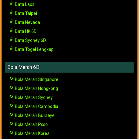
Data Laos
Data Taipei
Data Nevada
Data HK 6D
Data Sydney 6D
Data Togel Lengkap
Bola Merah 6D
Bola Merah Singapore
Bola Merah Hongkong
Bola Merah Sydney
Bola Merah Cambodia
Bola Merah Bullseye
Bola Merah Pcso
Bola Merah Korea