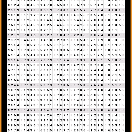
1
2
5
5
1
2
3
0
4
4
7
8
3
6
9
4
0
9
9
9
0
5
7
3
1
6
2
3
2
5
4
7
6
0
6
8
1
2
4
6
3
8
4
5
9
9
4
7
0
7
6
5
0
1
1
5
6
7
9
7
5
7
4
2
6
4
8
6
8
5
2
5
1
9
1
6
9
1
3
4
8
6
5
9
5
7
3
3
1
4
4
9
5
7
3
2
7
3
4
7
3
1
8
1
9
9
8
9
8
8
5
1
9
2
2
3
2
1
4
5
9
3
1
0
1
4
3
5
6
2
8
5
2
0
2
1
5
9
4
4
2
9
8
0
8
1
2
6
9
6
0
9
4
6
1
4
6
5
3
8
6
4
6
7
4
2
8
1
3
4
0
3
0
7
7
7
6
0
2
2
5
6
4
5
9
4
0
2
5
7
4
6
6
3
9
7
4
2
6
8
5
0
4
3
7
4
8
8
6
5
9
0
8
2
1
0
7
7
8
6
8
2
5
1
6
3
9
1
0
1
6
1
7
0
7
7
6
3
4
7
3
8
1
5
6
1
2
3
2
5
7
0
1
6
7
8
6
2
7
9
1
0
4
7
2
2
2
3
6
9
8
0
7
4
2
0
1
8
8
7
2
3
7
2
9
4
6
2
8
1
1
4
5
8
4
2
7
8
5
4
3
0
5
4
9
2
1
9
9
9
0
5
3
5
8
2
5
8
4
3
3
8
5
2
7
6
0
6
5
2
3
1
6
9
6
6
2
3
3
6
7
9
5
8
4
1
8
9
7
7
9
6
3
7
1
7
3
2
3
5
5
2
1
9
1
0
3
8
6
5
8
2
4
6
1
4
0
0
1
1
8
0
6
8
5
6
9
3
4
7
8
5
4
4
8
9
4
0
1
1
5
8
2
1
3
4
8
7
2
9
5
1
2
5
7
2
6
2
6
8
9
5
1
6
7
7
3
2
2
4
2
0
7
9
7
3
1
7
4
2
5
9
3
9
3
4
8
5
1
6
5
0
8
7
6
2
8
9
6
6
0
9
5
3
8
9
1
6
0
6
1
3
8
2
1
4
2
7
9
7
3
7
8
8
7
2
5
9
1
1
6
7
5
7
3
8
6
7
3
1
6
0
0
1
1
1
7
2
8
1
8
7
6
2
8
2
4
1
4
5
0
5
4
8
3
4
5
0
2
2
3
0
5
4
9
4
3
8
1
9
2
0
6
3
9
2
8
3
1
4
3
2
1
0
1
0
7
1
6
7
8
1
6
6
3
9
0
7
0
7
1
4
5
1
6
8
5
3
0
3
6
1
9
0
9
8
0
3
4
7
1
9
6
8
5
5
2
4
6
1
7
1
3
3
6
5
3
7
3
1
7
7
8
6
5
3
7
5
8
4
7
6
2
0
2
1
6
1
7
8
3
8
7
9
7
9
2
3
6
9
5
3
6
2
8
5
0
5
9
5
9
7
0
2
2
6
2
4
0
4
4
8
8
6
5
5
4
8
3
2
1
3
4
4
8
5
2
8
5
4
7
8
6
5
2
2
7
8
7
6
6
0
5
7
3
9
9
5
0
5
3
6
1
0
1
0
5
9
5
5
3
0
9
6
6
1
7
4
6
1
0
4
7
0
7
8
0
9
4
4
7
4
8
2
1
2
0
1
4
5
4
6
7
3
1
3
2
7
1
8
9
6
1
3
4
2
8
6
7
4
6
3
8
9
8
4
0
9
5
5
0
2
2
7
9
3
4
5
9
5
4
6
4
7
2
1
2
4
2
6
1
7
8
0
8
7
5
5
8
4
6
9
8
5
4
0
1
6
8
5
8
0
5
4
9
8
7
2
6
8
2
1
7
1
8
0
9
4
7
2
7
2
8
9
8
2
5
4
5
9
1
9
2
8
1
5
8
5
2
7
9
1
1
0
1
0
2
3
0
3
1
0
3
4
7
6
2
9
9
9
3
9
6
5
2
9
8
6
9
6
9
4
5
6
2
8
6
0
4
4
6
5
9
1
1
6
8
1
3
4
4
9
1
5
6
7
6
3
1
4
5
1
7
0
7
1
4
3
7
1
6
3
5
5
1
9
1
9
7
7
2
0
7
6
4
1
3
7
8
6
6
6
5
0
5