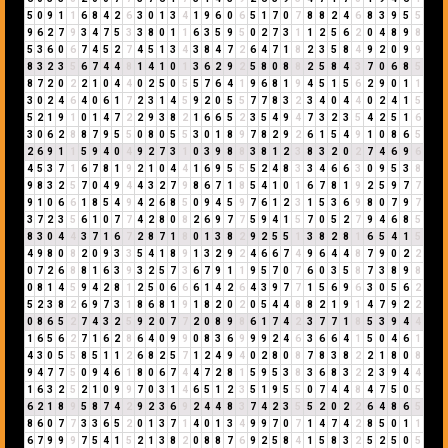
5
0
9
1
1
6
8
4
2
6
3
0
1
3
4
1
9
6
0
6
5
1
7
0
7
8
8
2
4
6
8
3
9
5
5
9
6
2
7
9
3
4
7
5
3
3
8
0
1
1
6
3
5
9
5
0
2
7
3
1
1
2
5
6
2
0
4
8
9
8
5
3
6
0
6
7
4
5
2
7
4
5
1
3
4
3
8
4
7
2
6
4
7
1
8
2
3
5
8
4
9
2
0
9
9
8
3
2
3
5
6
7
4
4
8
1
4
1
0
1
3
6
2
9
2
5
8
0
8
8
2
5
8
4
3
7
0
6
8
5
8
7
2
0
2
2
1
0
4
4
0
2
5
0
5
5
7
6
4
1
9
6
8
1
9
4
5
1
5
6
2
9
0
1
1
3
0
2
4
6
4
0
6
1
7
2
3
1
4
5
9
2
0
5
5
7
7
8
3
2
3
4
0
4
4
0
2
4
1
5
5
2
1
9
1
0
1
4
7
2
2
9
3
8
2
1
6
6
5
2
3
5
4
9
4
7
3
2
3
5
4
2
5
1
6
3
0
6
2
8
8
7
9
5
5
0
8
0
5
5
3
0
1
8
9
7
8
2
9
2
6
1
5
4
9
1
0
8
6
5
2
6
9
1
1
5
9
4
0
4
9
2
7
3
1
0
3
9
8
8
3
8
1
2
3
8
3
2
0
2
7
4
6
9
6
4
5
3
7
1
6
7
8
1
9
2
1
0
4
4
1
6
9
5
5
5
2
4
8
3
3
4
6
6
3
0
9
5
3
8
9
8
3
2
5
7
0
4
9
4
4
3
2
7
9
8
6
7
1
8
5
4
1
0
1
6
7
8
1
9
2
5
9
7
7
9
1
0
6
6
1
8
5
4
9
4
2
6
8
5
0
9
4
5
9
7
6
1
2
3
1
5
3
6
9
8
0
7
9
7
3
7
2
3
5
6
1
0
7
7
4
2
8
0
8
2
6
9
7
7
5
9
4
1
5
7
0
5
2
7
9
4
6
8
5
8
3
0
4
4
3
7
1
6
7
2
8
7
1
8
0
1
3
8
2
9
2
5
5
1
3
8
2
8
1
6
5
4
1
5
4
9
8
0
8
2
0
9
3
3
5
4
1
8
9
1
3
2
9
2
4
6
6
7
4
9
6
4
4
8
7
9
0
2
2
0
7
2
6
8
8
1
6
3
9
3
2
5
7
3
6
7
9
1
1
9
5
7
0
7
6
0
3
5
8
7
3
8
9
8
0
8
1
4
5
9
4
2
8
1
2
5
0
6
6
6
1
4
2
6
4
3
9
7
7
1
5
6
9
6
3
0
5
6
2
5
2
3
8
2
6
9
7
3
1
8
6
8
1
9
1
8
2
0
2
0
5
4
4
8
8
2
1
9
1
4
7
9
2
2
0
8
6
5
2
7
4
3
2
5
9
2
0
7
7
2
0
8
9
8
6
1
7
4
2
3
7
7
1
8
5
3
9
4
4
1
6
5
6
2
7
1
6
2
8
6
4
0
9
9
0
8
3
6
9
9
9
2
4
6
3
6
6
4
1
5
0
4
6
1
4
3
0
5
5
8
5
1
1
2
6
8
2
5
7
1
2
4
9
4
0
2
8
0
8
7
8
3
8
2
2
1
8
0
8
9
4
7
7
5
0
9
4
6
1
8
0
6
7
4
4
7
2
8
1
5
9
5
3
8
3
6
8
3
2
2
3
9
4
4
1
6
3
2
5
2
1
0
9
9
7
0
3
1
4
6
5
1
2
3
5
1
9
5
5
0
7
4
4
8
4
7
5
0
5
6
2
1
8
9
5
8
7
4
2
9
2
3
6
9
2
4
4
8
3
7
4
2
3
5
5
2
0
2
2
6
4
8
6
5
8
6
0
7
7
3
3
6
5
2
0
1
3
7
1
4
0
1
3
4
9
9
7
0
7
1
4
7
4
2
8
5
0
1
1
6
7
9
9
9
7
5
4
1
5
2
1
3
8
2
0
8
8
7
6
9
2
5
8
4
1
5
8
3
2
5
2
5
0
5