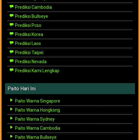
Prediksi Cambodia
Prediksi Bullseye
Prediksi Pcso
Prediksi Korea
Prediksi Laos
Prediksi Taipei
Prediksi Nevada
Prediksi Kami Lengkap
Paito Hari Ini
Paito Warna Singapore
Paito Warna Hongkong
Paito Warna Sydney
Paito Warna Cambodia
Paito Warna Bullseye