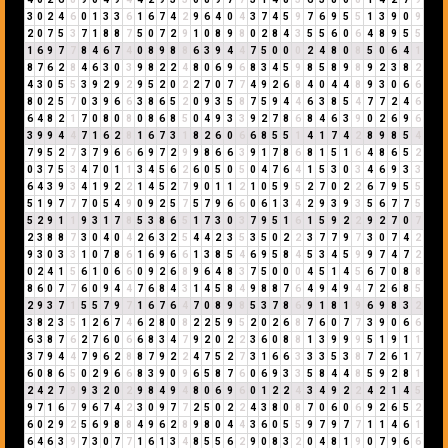
3
0
2
4
6
0
1
3
3
6
1
6
7
4
2
9
6
4
0
4
3
7
4
5
9
7
6
9
5
5
1
3
9
0
9
2
0
7
5
3
7
1
8
8
7
5
0
7
2
9
1
0
8
9
8
0
2
8
4
3
5
5
6
0
6
4
8
9
5
5
1
6
9
7
7
8
4
6
7
4
0
8
9
8
8
6
3
9
4
4
7
5
0
0
0
2
4
8
0
8
5
0
6
4
1
8
7
6
2
8
4
6
3
0
3
9
8
2
2
4
8
0
6
9
6
8
3
4
5
9
8
5
8
9
8
9
2
3
8
2
4
3
0
5
5
3
9
2
9
2
9
5
2
0
2
2
7
0
7
7
4
9
2
6
8
4
0
4
4
8
9
3
0
6
6
8
0
2
5
7
0
3
9
6
6
3
8
6
5
2
0
9
3
5
8
7
5
9
4
4
6
3
8
5
4
7
7
2
4
6
6
4
8
2
1
7
0
8
0
8
0
8
6
8
5
0
4
9
3
3
9
2
7
8
6
8
4
6
3
9
0
2
6
9
6
3
9
9
4
4
7
1
6
2
8
1
6
7
3
1
8
2
6
0
6
6
8
5
5
1
4
1
7
4
2
8
9
8
5
4
7
9
5
2
7
3
7
9
6
6
6
9
7
2
9
9
8
6
6
3
9
1
7
8
6
8
1
5
1
6
4
8
6
5
2
0
3
7
5
3
4
7
0
1
1
3
4
5
6
2
6
0
5
0
5
0
4
7
6
4
1
5
3
0
3
4
6
9
3
3
6
4
3
9
3
4
1
9
2
2
1
4
5
2
7
9
0
1
1
2
1
0
5
9
5
2
7
0
2
2
6
7
9
5
5
5
1
9
7
7
7
0
5
4
9
0
9
2
5
7
5
7
9
6
6
0
6
1
3
4
2
9
3
9
3
5
6
7
7
5
5
2
9
1
1
9
3
1
7
8
5
3
8
6
5
1
7
3
0
3
7
9
5
1
6
1
5
9
2
2
9
2
7
0
7
2
3
8
8
7
3
0
4
0
4
2
6
3
2
5
4
4
2
3
5
3
5
0
2
2
3
7
7
9
7
3
0
7
4
2
9
3
0
3
3
1
0
7
8
6
1
6
9
6
6
1
3
8
5
4
6
9
5
8
4
5
3
4
5
9
9
7
4
7
2
0
2
4
1
5
6
1
0
6
6
0
9
2
6
8
9
6
4
8
3
7
5
0
0
0
4
5
1
4
5
6
7
0
8
8
8
6
0
7
7
6
0
9
4
4
7
6
8
4
3
1
4
5
8
4
9
8
8
7
6
4
9
4
9
4
7
2
6
8
5
2
9
3
7
1
5
5
7
9
7
1
6
7
6
4
7
0
8
9
8
5
3
7
8
6
9
1
8
1
9
6
9
8
3
2
3
8
2
3
5
1
2
6
7
4
6
2
8
0
8
2
2
5
9
5
2
0
2
6
8
7
6
0
7
7
3
9
0
6
6
6
3
8
7
6
2
7
6
0
6
6
8
3
4
7
9
2
0
2
2
3
6
0
8
8
1
3
9
9
9
5
1
9
1
1
3
7
9
4
4
7
9
6
2
8
8
7
9
2
2
4
7
5
2
7
3
1
6
6
3
3
3
5
3
8
7
2
6
1
7
6
0
8
6
5
0
2
9
6
6
8
3
9
0
9
6
5
8
7
6
0
6
9
3
3
5
8
4
4
8
5
9
2
8
1
2
4
2
7
9
9
3
2
0
2
9
8
4
9
4
8
0
6
9
6
0
1
2
2
4
3
4
9
2
2
4
2
1
4
5
9
7
1
6
7
9
6
7
4
2
3
0
9
7
7
2
5
0
2
2
4
3
8
0
8
7
0
6
0
6
9
2
6
5
2
6
0
2
9
2
5
6
9
8
8
4
9
6
2
8
9
8
0
4
4
3
6
0
5
5
9
7
9
7
7
1
1
4
6
1
6
4
6
3
9
7
3
0
7
7
1
6
1
3
4
8
5
5
6
2
9
0
8
3
2
0
4
8
1
9
0
7
9
6
6