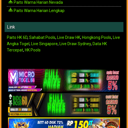
Paito Warna Harian Nevada
Paito Warna Harian Lengkap
Link
Paito HK 6D
,
Sahabat Pools
,
Live Draw HK
,
Hongkong Pools
,
Live
Angka Togel
,
Live Singapore
,
Live Draw Sydney
,
Data HK
Tercepat
,
HK Pools