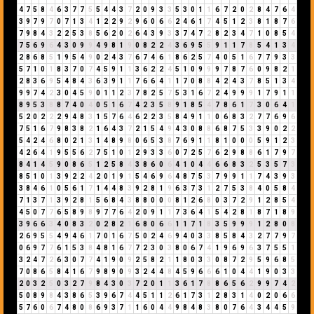
4
7
5
8
4
6
3
7
7
5
5
4
4
3
7
2
0
9
3
3
5
3
0
1
1
6
7
2
0
2
8
4
7
6
4
3
9
7
9
7
0
7
1
3
4
1
2
2
9
2
9
6
0
6
6
2
4
6
1
7
4
5
1
2
3
8
1
8
7
6
7
9
8
4
3
2
2
5
3
8
5
6
2
0
2
6
4
3
9
3
3
7
4
7
2
8
2
3
4
7
1
0
8
5
4
7
5
6
9
6
4
3
0
9
9
4
9
8
1
9
0
8
2
2
4
3
6
9
5
5
9
1
1
7
8
5
4
1
3
4
2
8
6
8
5
1
9
5
4
9
0
2
4
3
7
6
7
4
6
1
8
6
2
5
7
4
0
5
1
6
7
7
9
3
3
5
7
1
0
1
8
3
7
0
7
4
5
9
1
1
3
6
2
2
4
5
1
0
9
9
9
7
8
7
6
0
9
8
2
1
2
8
3
6
9
5
4
8
4
3
6
3
9
1
1
7
6
6
4
1
1
7
0
8
8
4
2
4
3
7
8
5
1
3
4
9
9
7
4
2
3
0
4
5
9
0
1
1
2
3
7
8
2
5
7
5
3
1
6
7
2
4
9
9
9
1
7
9
1
1
8
9
5
3
8
8
7
4
0
4
0
5
1
6
7
4
2
3
5
8
9
1
8
5
4
7
8
6
1
7
3
0
6
4
1
5
2
0
2
2
2
9
4
8
3
1
5
7
6
4
6
2
2
3
5
8
4
9
1
1
0
6
8
3
2
7
7
6
9
6
7
5
1
6
7
9
8
3
8
2
1
6
4
3
7
2
1
5
4
9
4
3
0
8
8
6
8
7
5
3
3
9
0
2
2
5
4
2
4
6
8
0
2
1
3
1
4
8
9
8
0
6
5
3
8
7
6
9
1
1
8
1
0
0
0
5
9
1
2
3
4
2
6
4
1
9
5
5
6
2
7
5
1
0
1
2
9
3
3
6
0
7
2
5
7
6
2
9
8
8
6
1
7
9
7
8
4
1
4
5
9
0
8
6
5
1
2
5
8
4
3
8
6
0
6
4
1
0
4
4
6
6
8
3
2
5
3
5
7
3
8
5
1
0
1
3
9
2
2
4
2
0
1
9
1
5
4
6
9
6
4
8
7
5
3
7
9
9
1
1
7
4
3
9
3
3
8
4
6
1
0
5
6
1
7
1
4
4
8
3
9
2
8
1
9
6
3
7
3
1
2
7
5
3
8
4
0
5
8
4
7
1
3
7
1
3
9
2
8
1
5
6
8
4
3
8
8
0
0
0
8
1
2
6
8
0
3
7
2
9
1
2
8
5
4
4
5
0
7
7
6
5
8
9
8
9
7
7
6
4
2
0
9
1
1
7
3
6
4
1
5
4
2
8
1
8
7
1
8
9
3
9
6
6
3
4
0
8
3
2
0
2
8
2
1
6
8
0
6
6
1
1
7
1
8
3
5
9
9
9
1
2
8
0
8
2
6
9
5
5
4
9
4
6
1
7
0
1
6
7
5
0
2
4
6
9
4
0
3
3
8
5
8
4
3
2
7
7
9
7
0
6
9
7
7
6
1
5
3
8
4
8
1
6
7
7
2
3
0
3
8
0
6
7
4
1
9
6
9
6
3
7
5
5
1
3
2
4
7
2
6
3
0
7
7
4
1
9
0
9
2
5
8
2
1
1
8
0
3
3
0
8
7
2
9
5
9
6
8
5
7
0
8
6
5
8
4
1
6
7
9
8
9
0
9
3
2
4
4
8
4
5
9
6
6
6
1
0
4
4
1
9
0
3
3
2
0
3
2
5
0
3
2
7
9
8
4
3
0
3
7
2
0
1
1
3
6
1
7
8
8
6
5
6
2
9
9
7
4
2
5
0
8
9
8
4
3
8
6
5
3
9
6
7
4
4
5
1
1
2
6
1
7
3
1
2
8
3
1
4
0
2
0
6
6
5
7
6
0
6
7
4
8
0
8
6
9
3
7
1
1
6
0
4
4
9
8
4
8
3
8
0
7
6
4
3
4
4
5
9