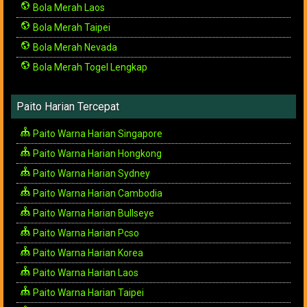
Bola Merah Laos
Bola Merah Taipei
Bola Merah Nevada
Bola Merah Togel Lengkap
Paito Harian Tercepat
Paito Warna Harian Singapore
Paito Warna Harian Hongkong
Paito Warna Harian Sydney
Paito Warna Harian Cambodia
Paito Warna Harian Bullseye
Paito Warna Harian Pcso
Paito Warna Harian Korea
Paito Warna Harian Laos
Paito Warna Harian Taipei