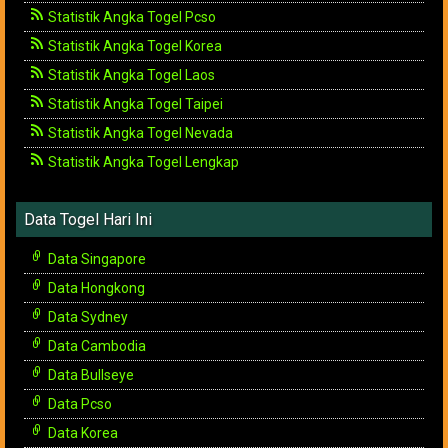
Statistik Angka Togel Pcso
Statistik Angka Togel Korea
Statistik Angka Togel Laos
Statistik Angka Togel Taipei
Statistik Angka Togel Nevada
Statistik Angka Togel Lengkap
Data Togel Hari Ini
Data Singapore
Data Hongkong
Data Sydney
Data Cambodia
Data Bullseye
Data Pcso
Data Korea