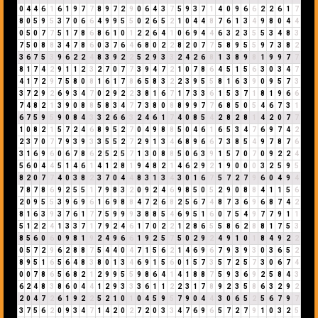
0
4
4
6
1
6
1
9
7
7
8
9
7
2
9
0
6
4
3
7
5
9
3
7
1
4
0
9
6
6
2
2
6
1
7
8
0
5
9
5
3
7
0
6
6
4
9
9
5
5
0
2
6
5
2
1
0
4
4
8
7
6
1
3
4
9
8
0
4
4
0
5
0
7
7
5
1
7
8
6
8
6
1
0
1
2
2
6
4
1
0
6
9
4
4
6
3
2
3
5
5
3
4
8
3
7
5
0
8
8
3
4
7
8
6
0
3
7
6
4
6
8
0
2
2
8
2
0
7
7
5
8
9
5
5
9
7
3
8
2
3
6
7
5
3
9
6
2
2
4
8
3
9
2
2
5
2
9
3
3
2
4
2
6
8
1
3
8
9
8
1
9
9
7
7
8
1
7
4
2
9
1
1
2
3
2
7
0
7
7
3
9
4
7
2
1
0
7
8
6
4
5
1
5
6
3
0
3
4
7
4
1
7
2
9
7
5
8
0
8
1
6
1
7
8
6
5
8
3
2
2
3
9
5
5
8
1
6
3
9
0
9
5
7
3
3
7
2
9
2
6
9
3
4
7
0
2
9
2
2
3
8
1
6
7
1
7
3
3
6
1
5
3
7
1
8
1
9
6
6
7
4
8
2
1
3
9
0
8
8
5
8
3
4
7
7
3
8
0
8
8
9
9
7
7
6
8
5
0
5
4
6
7
3
1
6
7
5
9
5
9
0
8
4
3
3
2
6
6
3
2
4
6
1
7
4
0
8
5
4
2
8
2
8
1
4
2
0
7
7
1
0
8
2
1
5
7
2
4
6
8
9
5
2
7
0
4
9
8
8
5
0
4
6
1
6
5
3
4
7
6
9
7
4
2
2
3
7
0
7
7
9
3
9
3
3
5
5
2
7
2
9
1
3
4
6
8
9
6
6
7
3
8
5
4
9
7
8
7
6
3
1
6
9
6
0
6
7
8
6
2
5
2
5
7
1
3
0
8
8
5
0
6
3
9
1
5
7
0
7
0
9
2
2
4
5
6
0
4
4
5
1
4
6
1
4
1
2
8
1
9
4
8
2
1
4
6
2
9
2
1
9
0
0
0
3
2
5
9
5
8
2
0
7
7
4
0
3
8
2
3
7
0
4
4
8
3
1
3
4
3
0
1
6
7
5
7
2
7
9
6
0
4
9
4
7
8
7
8
6
9
2
5
5
1
7
9
8
3
2
0
9
2
4
6
9
8
5
0
5
2
9
0
8
8
4
1
1
5
6
2
0
9
5
5
3
9
6
9
6
1
6
9
8
8
4
7
2
6
8
2
5
6
7
4
8
7
3
6
9
6
8
7
4
2
8
1
6
3
9
3
7
6
1
7
7
5
9
9
9
3
8
8
5
4
6
9
5
1
6
0
7
5
4
9
7
7
9
1
1
5
1
2
2
4
1
3
3
7
1
7
9
2
4
6
1
7
0
2
2
1
2
8
6
5
5
8
6
2
8
8
1
7
5
3
8
5
6
0
6
0
9
8
1
9
2
4
9
6
6
1
9
2
5
7
5
0
2
9
2
4
9
1
0
1
8
4
9
2
2
0
5
7
2
9
6
2
8
8
7
5
4
4
0
4
7
1
5
6
2
1
4
6
9
6
7
9
3
9
3
0
3
6
5
2
8
9
5
1
6
5
6
4
8
3
8
0
1
3
4
6
9
1
5
6
0
1
5
7
3
5
7
2
5
7
3
0
6
7
4
0
0
7
8
6
5
6
8
2
1
2
9
9
5
5
9
8
6
4
1
4
1
8
8
7
5
9
3
6
9
2
5
8
4
3
6
2
4
8
3
8
6
0
4
4
1
2
9
3
3
3
6
1
1
2
2
3
1
7
8
9
2
3
5
8
6
3
2
9
2
2
0
4
7
2
6
1
9
2
2
5
2
1
0
1
0
4
5
9
5
7
9
0
4
4
3
0
6
5
2
5
6
7
9
7
3
7
5
6
2
0
9
3
4
7
1
4
2
0
2
7
2
0
3
3
4
7
6
9
6
5
7
2
7
9
1
0
3
2
5