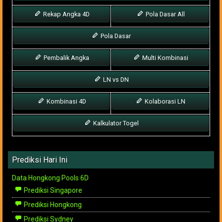
Rekap Angka 4D
Pola Dasar All
Pola Dasar
Pembalik Angka
Multi Kombinasi
LN vs DN
Kombinasi 4D
Kolaborasi LN
Kalkulator Togel
Prediksi Hari Ini
Data Hongkong Pools 6D
Prediksi Singapore
Prediksi Hongkong
Prediksi Sydney