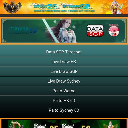
Data SGP Tercepat
Live Draw HK
Live Draw SGP
Live Draw Sydney
Paito Warna
Paito HK 6D
Paito Sydney 6D