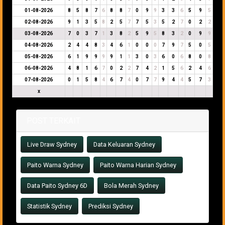
01-08-2026
8
5
8
7
6
8
8
7
0
9
9
3
3
6
5
9
5
02-08-2026
9
1
3
5
8
2
5
7
7
5
3
5
2
7
0
2
2
03-08-2026
7
0
3
7
1
3
8
2
5
9
5
8
3
2
0
9
9
04-08-2026
2
4
4
8
3
4
6
1
0
0
0
7
9
7
5
0
5
05-08-2026
6
1
9
9
9
9
1
1
3
0
3
6
0
6
8
0
8
06-08-2026
4
8
1
6
7
0
2
2
7
4
2
1
5
6
2
4
6
07-08-2026
0
1
5
8
4
6
7
4
0
7
7
9
4
4
5
7
3
x
POST TERKAIT
Live Draw Sydney
Data Keluaran Sydney
Paito Warna Sydney
Paito Warna Harian Sydney
Data Paito Sydney 6D
Bola Merah Sydney
Statistik Sydney
Prediksi Sydney