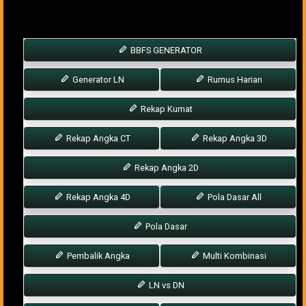
BBFS GENERATOR
Generator LN
Rumus Harian
Rekap Kumat
Rekap Angka CT
Rekap Angka 3D
Rekap Angka 2D
Rekap Angka 4D
Pola Dasar All
Pola Dasar
Pembalik Angka
Multi Kombinasi
LN vs DN