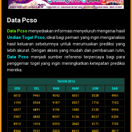
Data Pcso
Data Pcso
menyediakan informasi menyeluruh mengenai hasil
Undian Togel Pcso
, ideal bagi pemain yang ingin menganalisis
hasil keluaran sebelumnya untuk merumuskan prediksi yang
lebih akurat. Dengan akses yang mudah dan pembaruan rutin,
Data Pcso
menjadi sumber referensi terpercaya bagi para
penggemar togel yang ingin meningkatkan ketepatan prediksi
mereka.
TAHUN 2016
SEN
SEL
RAB
KAM
JUM
SAB
6013
9961
9542
6551
3528
4961
1194
5564
9187
0557
1710
7102
6337
6891
9190
1080
3120
9994
3987
6863
8047
9126
8527
0230
8912
1416
0392
2663
4171
7155
8966
3921
3654
8613
4663
4817