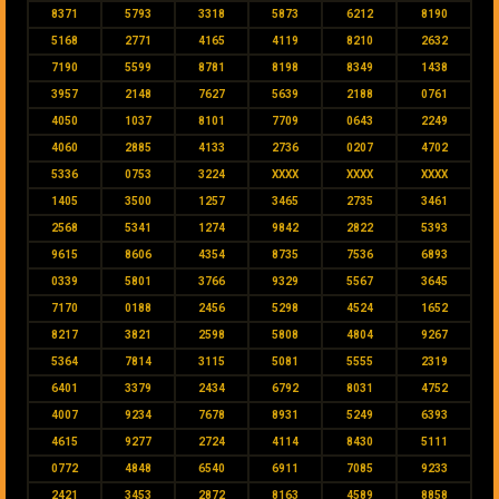
8371
5793
3318
5873
6212
8190
5168
2771
4165
4119
8210
2632
7190
5599
8781
8198
8349
1438
3957
2148
7627
5639
2188
0761
4050
1037
8101
7709
0643
2249
4060
2885
4133
2736
0207
4702
5336
0753
3224
XXXX
XXXX
XXXX
1405
3500
1257
3465
2735
3461
2568
5341
1274
9842
2822
5393
9615
8606
4354
8735
7536
6893
0339
5801
3766
9329
5567
3645
7170
0188
2456
5298
4524
1652
8217
3821
2598
5808
4804
9267
5364
7814
3115
5081
5555
2319
6401
3379
2434
6792
8031
4752
4007
9234
7678
8931
5249
6393
4615
9277
2724
4114
8430
5111
0772
4848
6540
6911
7085
9233
2421
3453
2872
8163
4589
8858