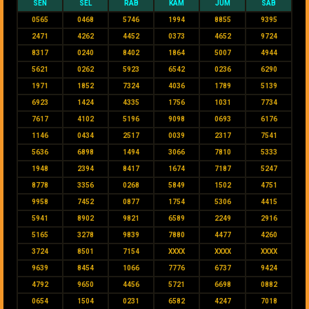
SEN
SEL
RAB
KAM
JUM
SAB
0565
0468
5746
1994
8855
9395
2471
4262
4452
0373
4652
9724
8317
0240
8402
1864
5007
4944
5621
0262
5923
6542
0236
6290
1971
1852
7324
4036
1789
5139
6923
1424
4335
1756
1031
7734
7617
4102
5196
9098
0693
6176
1146
0434
2517
0039
2317
7541
5636
6898
1494
3066
7810
5333
1948
2394
8417
1674
7187
5247
8778
3356
0268
5849
1502
4751
9958
7452
0877
1754
5306
4415
5941
8902
9821
6589
2249
2916
5165
3278
9839
7880
4477
4260
3724
8501
7154
XXXX
XXXX
XXXX
9639
8454
1066
7776
6737
9424
4792
9650
4456
5721
6698
0882
0654
1504
0231
6582
4247
7018