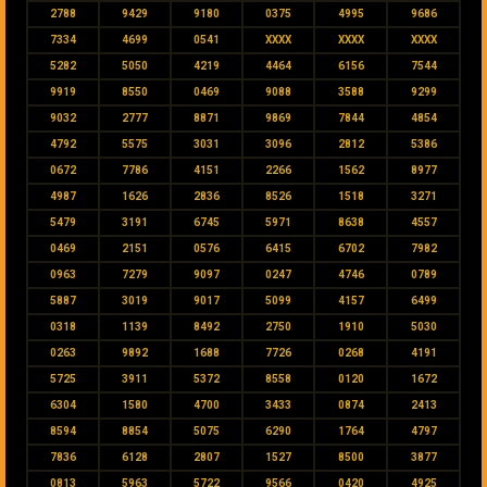
2788
9429
9180
0375
4995
9686
7334
4699
0541
XXXX
XXXX
XXXX
5282
5050
4219
4464
6156
7544
9919
8550
0469
9088
3588
9299
9032
2777
8871
9869
7844
4854
4792
5575
3031
3096
2812
5386
0672
7786
4151
2266
1562
8977
4987
1626
2836
8526
1518
3271
5479
3191
6745
5971
8638
4557
0469
2151
0576
6415
6702
7982
0963
7279
9097
0247
4746
0789
5887
3019
9017
5099
4157
6499
0318
1139
8492
2750
1910
5030
0263
9892
1688
7726
0268
4191
5725
3911
5372
8558
0120
1672
6304
1580
4700
3433
0874
2413
8594
8854
5075
6290
1764
4797
7836
6128
2807
1527
8500
3877
0813
5963
5722
9566
0420
4925