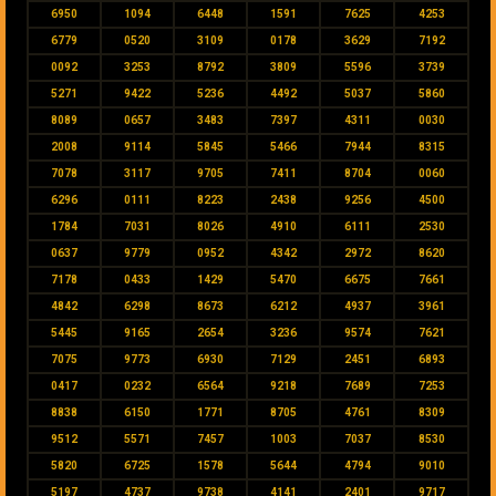
6950
1094
6448
1591
7625
4253
6779
0520
3109
0178
3629
7192
0092
3253
8792
3809
5596
3739
5271
9422
5236
4492
5037
5860
8089
0657
3483
7397
4311
0030
2008
9114
5845
5466
7944
8315
7078
3117
9705
7411
8704
0060
6296
0111
8223
2438
9256
4500
1784
7031
8026
4910
6111
2530
0637
9779
0952
4342
2972
8620
7178
0433
1429
5470
6675
7661
4842
6298
8673
6212
4937
3961
5445
9165
2654
3236
9574
7621
7075
9773
6930
7129
2451
6893
0417
0232
6564
9218
7689
7253
8838
6150
1771
8705
4761
8309
9512
5571
7457
1003
7037
8530
5820
6725
1578
5644
4794
9010
5197
4737
9738
4141
2401
9717