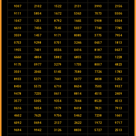
9307
2102
1522
2131
3993
2156
9111
5854
1672
5363
7073
5506
1047
1251
8792
1665
5908
0304
6610
7456
7545
5037
7740
7785
3559
1457
9171
8085
3775
7954
0753
9298
0701
3246
0657
1813
1955
7401
0556
0416
8187
0637
6660
4804
5882
6855
3050
1228
9175
0977
3279
1735
8007
4823
3501
2065
5145
7580
7726
1783
8933
5371
7441
5077
4838
5252
8450
5573
6710
8634
7505
9937
9478
7235
0611
8814
4515
2409
3577
5005
9354
7044
8520
4513
0616
9054
1979
8418
7821
7913
4602
7625
9756
5462
7238
1661
6092
0694
2137
2622
1972
9717
9694
9942
3126
8830
5727
2513