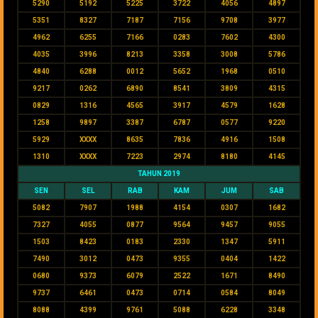
5290
5192
5225
3722
4056
4897
5351
8327
7187
7156
9708
3977
4962
6255
7166
0283
7602
4300
4035
3996
8213
3358
3008
5786
4840
6288
0012
5652
1968
0510
9217
0262
6890
8541
3809
4315
0829
1316
4565
3917
4579
1628
1258
9897
3387
6787
0577
9220
5929
XXXX
8635
7836
4916
1508
1310
XXXX
7223
2974
8180
4145
TAHUN 2019
SEN
SEL
RAB
KAM
JUM
SAB
5082
7907
1988
4154
0307
1682
7327
4055
0877
9564
9457
9055
1503
8423
0183
2330
1347
5911
7490
3012
0473
9355
0404
1422
0680
9373
6079
2522
1671
8490
9737
6461
0473
0714
0584
8049
8088
4399
9761
5088
6228
3348