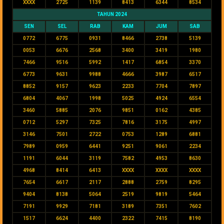
XXXX
2725
1139
8413
6344
8534
TAHUN 2024
SEN
SEL
RAB
KAM
JUM
SAB
0772
6775
0931
8466
2738
5139
0053
6676
2568
3400
3419
1980
7466
9516
5992
1417
6854
3370
6773
9631
9988
4666
3987
6517
8852
9157
9623
2233
7704
7897
6804
4067
1998
5025
4924
6554
3460
5885
2076
9851
0162
4385
0712
5297
7325
7816
3175
4997
3146
7501
2722
0753
1289
6881
7989
0959
6441
9251
9061
2234
1191
6044
3119
7582
4953
8630
4968
8414
6413
XXXX
XXXX
XXXX
7654
6617
2117
2888
2759
8295
9404
8138
5064
2519
9819
5464
7191
9929
7181
3189
7351
7602
1517
6624
4400
2322
7415
8190