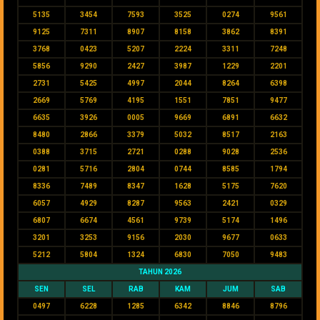
5135
3454
7593
3525
0274
9561
9125
7311
8907
8158
3862
8391
3768
0423
5207
2224
3311
7248
5856
9290
2427
3987
1229
2201
2731
5425
4997
2044
8264
6398
2669
5769
4195
1551
7851
9477
6635
3926
0005
9669
6891
6632
8480
2866
3379
5032
8517
2163
0388
3715
2721
0288
9028
2536
0281
5716
2804
0744
8585
1794
8336
7489
8347
1628
5175
7620
6057
4929
8287
9563
2421
0329
6807
6674
4561
9739
5174
1496
3201
3253
9156
2030
9677
0633
5212
5804
1324
6830
7050
9483
TAHUN 2026
SEN
SEL
RAB
KAM
JUM
SAB
0497
6228
1285
6342
8846
8796