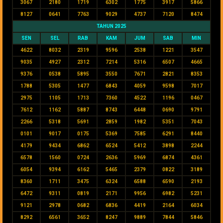
3067
2180
1719
6302
1775
3917
5866
8127
0641
7763
9029
4737
7120
8474
TAHUN 2025
SEN
SEL
RAB
KAM
JUM
SAB
MIN
4622
8032
2319
9596
2538
1221
3547
9035
4927
2312
7214
5316
6507
4665
9376
0538
5895
3550
7671
2821
8353
1788
5305
1477
6843
4059
9598
7017
2975
1105
1713
7360
4522
1196
0467
7612
1162
5887
8743
6448
0690
9791
2266
5318
5691
2859
1982
5351
7043
0101
9017
0175
5369
7585
6291
8440
4179
9434
6862
6524
5412
3898
2244
6578
1560
0724
2636
5969
6874
4361
6054
9394
6162
5465
2379
0822
3189
8360
1711
3475
6324
6588
6590
2193
6472
9311
0819
2171
9956
6982
5231
9121
2978
0682
6836
4419
2164
6034
8292
6561
3652
8247
9889
7844
5846