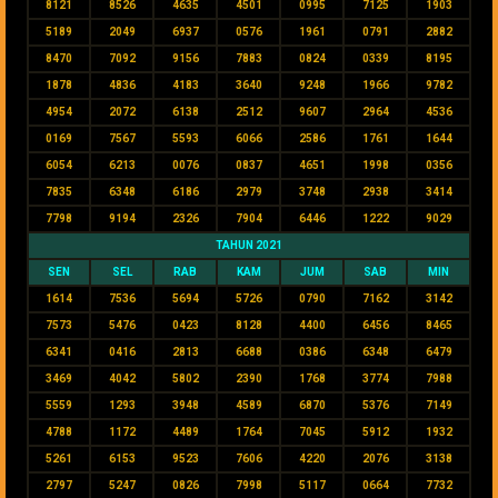
8121
8526
4635
4501
0995
7125
1903
5189
2049
6937
0576
1961
0791
2882
8470
7092
9156
7883
0824
0339
8195
1878
4836
4183
3640
9248
1966
9782
4954
2072
6138
2512
9607
2964
4536
0169
7567
5593
6066
2586
1761
1644
6054
6213
0076
0837
4651
1998
0356
7835
6348
6186
2979
3748
2938
3414
7798
9194
2326
7904
6446
1222
9029
TAHUN 2021
SEN
SEL
RAB
KAM
JUM
SAB
MIN
1614
7536
5694
5726
0790
7162
3142
7573
5476
0423
8128
4400
6456
8465
6341
0416
2813
6688
0386
6348
6479
3469
4042
5802
2390
1768
3774
7988
5559
1293
3948
4589
6870
5376
7149
4788
1172
4489
1764
7045
5912
1932
5261
6153
9523
7606
4220
2076
3138
2797
5247
0826
7998
5117
0664
7732