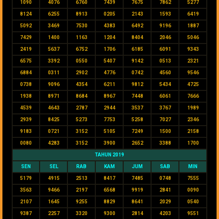
1090
4076
6760
7439
7675
7862
5277
8124
6255
8913
0205
2143
1593
6419
5092
3469
7530
4383
6492
9196
1887
7429
1400
1163
1204
8404
2046
5046
2419
5637
6752
1706
6185
6091
9343
6575
3392
0550
5407
9142
0513
2321
6884
0311
2902
4776
0742
4560
9546
0738
9096
4354
6211
9812
5434
4725
1938
8971
8684
8967
7448
6061
7666
4539
4643
2787
2944
3537
3767
1989
2939
8425
5273
7753
5258
7027
2346
9183
0721
3152
5105
7249
1500
2158
0080
4283
3152
3900
2652
3388
1700
TAHUN 2019
SEN
SEL
RAB
KAM
JUM
SAB
MIN
5179
4915
2513
8417
7485
0748
7555
3563
9466
2197
6568
9919
2841
0090
2107
1645
9255
8829
8641
2029
0540
9387
2257
3320
9300
2814
4203
9551