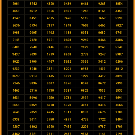
4081
8742
4328
0439
0461
9265
8854
4659
8512
9626
0357
1246
8163
3453
4247
8451
4615
7426
5115
7667
5290
2636
0734
7117
1848
7663
6460
7827
1988
0005
1402
1188
8051
0680
6741
2143
7120
8921
0608
9240
0466
3386
6401
7540
7446
3157
2829
8243
5140
3437
7039
1719
8908
2778
9247
5987
8020
3900
4467
5632
3036
3412
0206
9230
8248
0371
8221
0983
1409
3812
8697
5913
9135
5199
1229
4497
3020
7246
5836
8007
9876
0548
8672
7390
4465
2316
1738
5387
0823
7555
2533
8631
5096
1750
0731
2994
9417
9691
6653
5859
6978
5070
4084
0436
4664
2640
7859
4245
1511
0953
6676
9700
6338
3011
5758
4971
4755
7722
8404
4207
6802
6748
7454
2206
0787
1709
3462
3721
0411
2487
9563
1141
7198