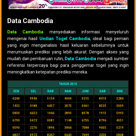
Data Cambodia
Data Cambodia
menyediakan informasi menyeluruh
mengenai hasil
Undian Togel Cambodia
, ideal bagi pemain
yang ingin menganalisis hasil keluaran sebelumnya untuk
merumuskan prediksi yang lebih akurat. Dengan akses yang
mudah dan pembaruan rutin,
Data Cambodia
menjadi sumber
referensi terpercaya bagi para penggemar togel yang ingin
meningkatkan ketepatan prediksi mereka.
TAHUN 2015
SEN
SEL
RAB
KAM
JUM
SAB
MIN
6240
9946
5134
4069
0215
8410
3286
1433
4188
6457
2075
0461
8535
3009
5800
6632
1066
2895
8078
1915
5993
6790
0472
0081
1148
6755
8796
4551
0590
2276
1896
3866
7088
9655
0219
6837
0972
8267
0643
7699
2235
5868