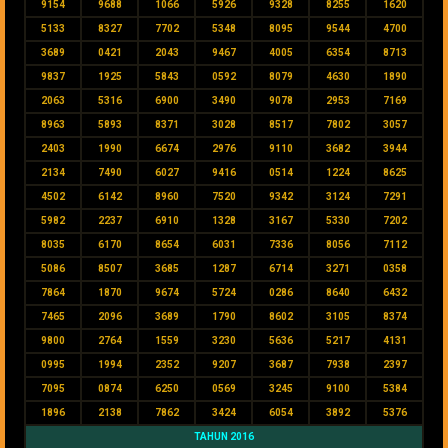
9154
9688
1066
5926
9328
8255
1620
5133
8327
7702
5348
8095
9544
4700
3689
0421
2043
9467
4005
6354
8713
9837
1925
5843
0592
8079
4630
1890
2063
5316
6900
3490
9078
2953
7169
8963
5893
8371
3028
8517
7802
3057
2403
1990
6674
2976
9110
3682
3944
2134
7490
6027
9416
0514
1224
8625
4502
6142
8960
7520
9342
3124
7291
5982
2237
6910
1328
3167
5330
7202
8035
6170
8654
6031
7336
8056
7112
5086
8507
3685
1287
6714
3271
0358
7864
1870
9674
5724
0286
8640
6432
7465
2096
3689
1790
8602
3105
8374
9800
2764
1559
3230
5636
5217
4131
0995
1994
2352
9207
3687
7938
2397
7095
0874
6250
0569
3245
9100
5384
1896
2138
7862
3424
6054
3892
5376
TAHUN 2016