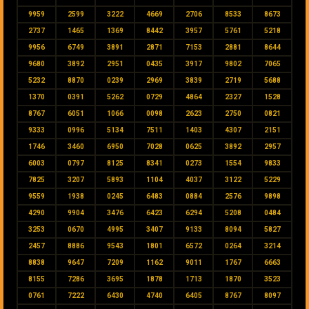
9959
2599
3222
4669
2706
8533
8673
2737
1465
1369
8442
3957
5761
5218
9956
6749
3891
2871
7153
2881
8644
9680
3892
2951
0435
3917
9802
7065
5232
8870
0239
2969
3839
2719
5688
1370
0391
5262
0729
4864
2327
1528
8767
6051
1066
0098
2623
2750
0821
9333
0996
5134
7511
1403
4307
2151
1746
3460
6950
7028
0625
3892
2957
6003
0797
8125
8341
0273
1554
9833
7825
3207
5893
1104
4037
3122
5229
9559
1938
0245
6483
0884
2576
9898
4290
9904
3476
6423
6294
5208
0484
3253
0670
4995
3407
9133
8094
5827
2457
8886
9543
1801
6572
0264
3214
8838
9647
7209
1162
9011
1767
6663
8155
7286
3695
1878
1713
1870
3523
0761
7222
6430
4740
6405
8767
8097