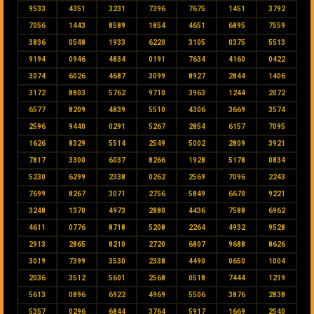
9533
4351
3231
7396
7675
1451
3792
7056
1443
8589
1854
4651
6895
7559
3836
0548
1933
6220
3105
0375
5513
9194
0946
4834
0191
7634
4160
0422
3074
6026
4687
3099
8927
2844
1406
3172
8803
5762
9710
3963
1244
2072
6577
8209
4839
5510
4306
3669
3574
2596
9440
0291
5267
2854
6157
7095
1626
8329
5514
2549
5002
2809
3921
7817
3300
6037
8266
1928
5178
0834
5230
6299
2338
0262
2569
7096
2243
7699
8267
3071
2756
5849
6670
9221
3248
1370
4973
2880
4436
7588
6962
4611
0776
8718
5208
2264
4932
9528
2913
2865
8210
2720
6807
9688
8626
3019
7399
3530
2338
4490
0650
1004
2036
3512
5601
2568
0518
7444
1219
5613
0896
6922
4969
5506
3876
2838
5357
0296
6844
3764
5917
1669
2540