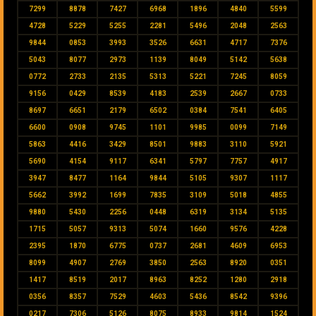
7299
8878
7427
6968
1896
4840
5599
4728
5229
5255
2281
5496
2048
2563
9844
0853
3993
3526
6631
4717
7376
5043
8077
2973
1139
8049
5142
5638
0772
2733
2135
5313
5221
7245
8059
9156
0429
8539
4183
2539
2667
0733
8697
6651
2179
6502
0384
7541
6405
6600
0908
9745
1101
9985
0099
7149
5863
4416
3429
8501
9883
3110
5921
5690
4154
9117
6341
5797
7757
4917
3947
8477
1164
9844
5105
9307
1117
5662
3992
1699
7835
3109
5018
4855
9880
5430
2256
0448
6319
3134
5135
1715
5057
9313
5074
1660
9576
4228
2395
1870
6775
0737
2681
4609
6953
8099
4907
2769
3850
2563
8920
0351
1417
8519
2017
8963
8252
1280
2918
0356
8357
7529
4603
5436
8542
9396
0217
7306
5126
8075
8933
9814
1524