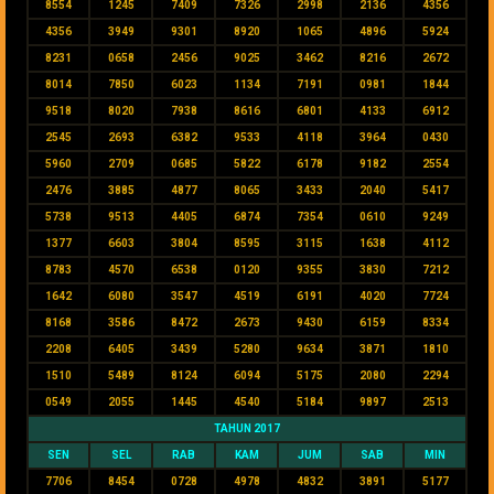
8554
1245
7409
7326
2998
2136
4356
4356
3949
9301
8920
1065
4896
5924
8231
0658
2456
9025
3462
8216
2672
8014
7850
6023
1134
7191
0981
1844
9518
8020
7938
8616
6801
4133
6912
2545
2693
6382
9533
4118
3964
0430
5960
2709
0685
5822
6178
9182
2554
2476
3885
4877
8065
3433
2040
5417
5738
9513
4405
6874
7354
0610
9249
1377
6603
3804
8595
3115
1638
4112
8783
4570
6538
0120
9355
3830
7212
1642
6080
3547
4519
6191
4020
7724
8168
3586
8472
2673
9430
6159
8334
2208
6405
3439
5280
9634
3871
1810
1510
5489
8124
6094
5175
2080
2294
0549
2055
1445
4540
5184
9897
2513
TAHUN 2017
SEN
SEL
RAB
KAM
JUM
SAB
MIN
7706
8454
0728
4978
4832
3891
5177