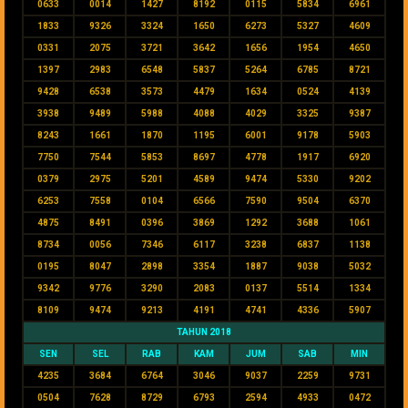
0633
0014
1427
8192
0115
5834
6961
1833
9326
3324
1650
6273
5327
4609
0331
2075
3721
3642
1656
1954
4650
1397
2983
6548
5837
5264
6785
8721
9428
6538
3573
4479
1634
0524
4139
3938
9489
5988
4088
4029
3325
9387
8243
1661
1870
1195
6001
9178
5903
7750
7544
5853
8697
4778
1917
6920
0379
2975
5201
4589
9474
5330
9202
6253
7558
0104
6566
7590
9504
6370
4875
8491
0396
3869
1292
3688
1061
8734
0056
7346
6117
3238
6837
1138
0195
8047
2898
3354
1887
9038
5032
9342
9776
3290
2083
0137
5514
1334
8109
9474
9213
4191
4741
4336
5907
TAHUN 2018
SEN
SEL
RAB
KAM
JUM
SAB
MIN
4235
3684
6764
3046
9037
2259
9731
0504
7628
8729
6793
2594
4933
0472