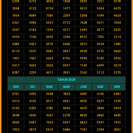
5238
6713
4592
1058
3539
2151
5578
2068
4122
8134
1477
0015
0494
6479
7004
8689
7385
2209
3208
4189
4624
5421
9380
5547
0772
7628
3671
7064
3347
0182
1309
6371
3439
6577
3035
9934
7726
0595
1306
8315
7755
2114
0480
9437
6975
5660
2913
0924
1485
8114
3347
9081
3837
0098
5975
9663
1407
7461
5654
8756
9998
6183
3596
5417
9653
2422
0997
7149
6499
4374
8287
2239
4011
2501
2163
3112
5270
TAHUN 2020
SEN
SEL
RAB
KAM
JUM
SAB
MIN
0701
3493
0348
7822
4495
4165
5481
5412
4155
0517
6301
6035
0027
1529
6196
0255
2780
6096
4675
2846
3094
2048
3060
4247
5278
8820
6865
4645
4069
5987
7042
0307
6832
5947
7415
7432
3819
5619
5686
7181
2184
2061