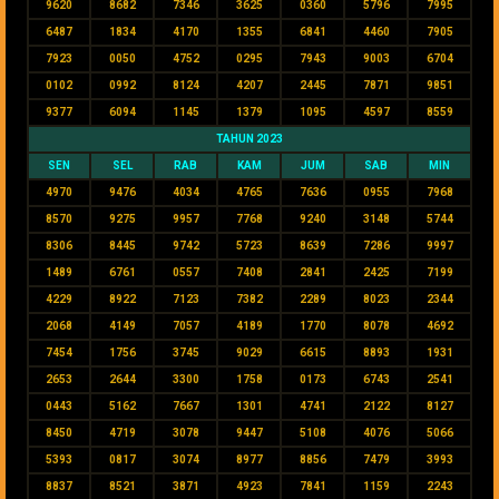
9620
8682
7346
3625
0360
5796
7995
6487
1834
4170
1355
6841
4460
7905
7923
0050
4752
0295
7943
9003
6704
0102
0992
8124
4207
2445
7871
9851
9377
6094
1145
1379
1095
4597
8559
TAHUN 2023
SEN
SEL
RAB
KAM
JUM
SAB
MIN
4970
9476
4034
4765
7636
0955
7968
8570
9275
9957
7768
9240
3148
5744
8306
8445
9742
5723
8639
7286
9997
1489
6761
0557
7408
2841
2425
7199
4229
8922
7123
7382
2289
8023
2344
2068
4149
7057
4189
1770
8078
4692
7454
1756
3745
9029
6615
8893
1931
2653
2644
3300
1758
0173
6743
2541
0443
5162
7667
1301
4741
2122
8127
8450
4719
3078
9447
5108
4076
5066
5393
0817
3074
8977
8856
7479
3993
8837
8521
3871
4923
7841
1159
2243