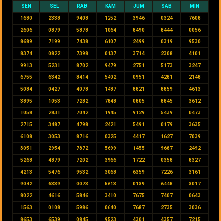
SEN
SEL
RAB
KAM
JUM
SAB
MIN
1680
2338
9408
1252
3946
0324
7608
2606
0879
5878
1064
8490
8444
0056
8689
7199
7438
6107
2499
0319
9530
8374
0822
7398
0137
3714
2308
4101
9913
5231
8702
9479
2751
5173
3247
6755
6342
8414
5402
0951
4281
2148
5084
0427
4078
1487
8821
8859
4613
3895
1053
7282
7848
0805
8845
3612
1058
2831
7042
1945
9129
5439
0473
2715
3487
4798
2421
5491
0179
3635
6108
3053
8716
0325
4417
1627
7039
3051
2954
7872
5699
1455
9687
2492
5268
4879
7202
3966
1722
0358
8327
4213
5476
9532
3068
6359
7226
3161
9042
6339
0073
5613
0139
6448
3017
8022
4616
5846
3410
7675
7407
0643
1563
0108
5986
0640
7687
2735
3036
8653
6539
0845
9523
4301
4357
7215