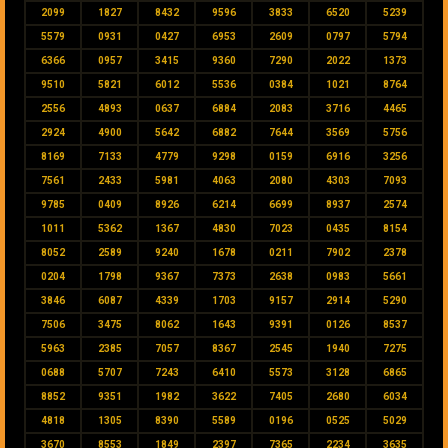
2099
1827
8432
9596
3833
6520
5239
5579
0931
0427
6953
2609
0797
5794
6366
0957
3415
9360
7290
2022
1373
9510
5821
6012
5536
0384
1021
8764
2556
4893
0637
6884
2083
3716
4465
2924
4900
5642
6882
7644
3569
5756
8169
7133
4779
9298
0159
6916
3256
7561
2433
5981
4063
2080
4303
7093
9785
0409
8926
6214
6699
8937
2574
1011
5362
1367
4830
7023
0435
8154
8052
2589
9240
1678
0211
7902
2378
0204
1798
9367
7373
2638
0983
5661
3846
6087
4339
1703
9157
2914
5290
7506
3475
8062
1643
9391
0126
8537
5963
2385
7057
8367
2545
1940
7275
0688
5707
7243
6410
5573
3128
6865
8852
9351
1982
3622
7405
2680
6034
4818
1305
8390
5589
0196
0525
5029
3670
8553
1849
2397
7365
2234
3635