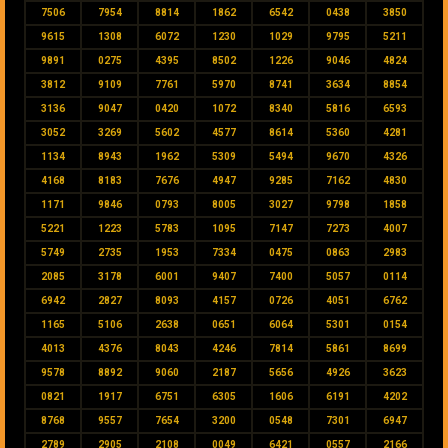
7506
7954
8814
1862
6542
0438
3850
9615
1308
6072
1230
1029
9795
5211
9891
0275
4395
8502
1226
9046
4824
3812
9109
7761
5970
8741
3634
8854
3136
9047
0420
1072
8340
5816
6593
3052
3269
5602
4577
8614
5360
4281
1134
8943
1962
5309
5494
9670
4326
4168
8183
7676
4947
9285
7162
4830
1171
9846
0793
8005
3027
9798
1858
5221
1223
5783
1095
7147
7273
4007
5749
2735
1953
7334
0475
0863
2983
2085
3178
6001
9407
7400
5057
0114
6942
2827
8093
4157
0726
4051
6762
1165
5106
2638
0651
6064
5301
0154
4013
4376
8043
4246
7814
5861
8699
9578
8892
9060
2187
5656
4926
3623
0821
1917
6751
6305
1606
6191
4202
8768
9557
7654
3200
0548
7301
6947
2789
2905
2108
0049
6421
0557
2166