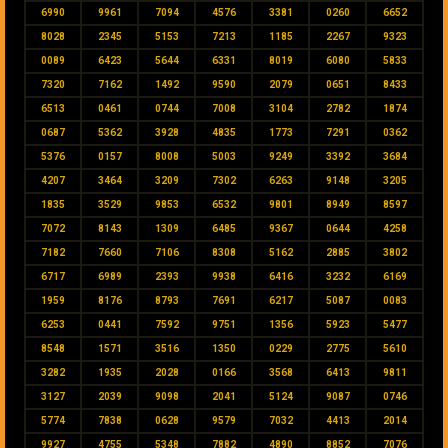
6990
9961
7094
4576
3381
0260
6652
8028
2345
5153
7213
1185
2267
9323
0089
6423
5644
6331
8019
6080
5833
7320
7162
1492
9590
2079
0651
8433
6513
0461
0744
7008
3104
2782
1874
0687
5362
3928
4835
1773
7291
0362
5376
0157
8008
5003
9249
3392
3684
4207
3464
3209
7302
6263
9148
3205
1835
3529
9853
6532
9801
8949
8597
7072
8143
1309
6485
9367
0644
4258
7182
7660
7106
8308
5162
2885
3802
6717
6989
2393
9938
6416
3232
6169
1959
8176
8793
7691
6217
5087
0083
6253
0441
7592
9751
1356
5923
5477
8548
1571
3516
1350
0229
2775
5610
3282
1935
2028
0166
3568
6413
9811
3127
2039
9098
2041
5124
9087
0746
5774
7838
0628
9579
7032
4413
2014
9927
4755
5348
7882
4890
8852
7076