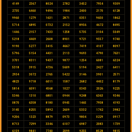
4149
2367
8024
2782
3452
7954
9309
2735
6460
9496
1984
2400
2170
6128
9960
1279
1631
2871
0351
9650
1862
5714
6895
0732
2152
8956
4672
8495
1446
2157
7433
1258
5735
3104
5049
5218
4469
2608
8901
9721
9557
9740
9190
5277
3415
4667
7419
4107
8097
5796
5154
4431
2113
9693
4790
7631
3701
8311
9437
9877
1254
6081
6324
5318
3915
4736
5609
5194
2427
6411
2934
3072
2765
5422
3146
3901
2571
4823
9718
6011
1587
2682
4402
8179
5814
6591
4568
1027
0343
2026
9225
5346
1310
6801
0944
9248
6363
9346
0870
6358
8180
0945
1465
7958
4193
3145
8255
5892
2609
5332
1742
3982
9206
1323
8879
0973
9804
0229
0917
8713
7299
3346
6107
6987
2083
1739
6159
9841
7740
2099
9255
8528
9815