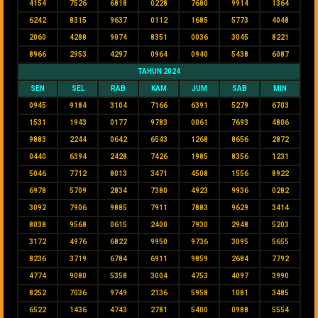
4154
7526
6818
0228
7680
9914
1364
6242
8315
9637
0112
1685
5773
4048
2060
4288
9074
8351
0036
3045
8221
8966
2953
4297
0964
0940
5438
6087
TAHUN 2024
SEN
SEL
RAB
KAM
JUM
SAB
MIN
0945
9184
3104
7166
6391
5279
6703
1531
1943
0177
9783
0061
7693
4806
9883
2244
0642
6543
1268
8656
2872
0440
6394
2428
7426
1985
8356
1231
5046
7712
8013
3471
4508
1556
8922
6978
5709
2834
7380
4923
9936
0282
3092
7906
9885
7911
7883
9629
3414
8038
9568
0615
2400
7930
2948
5203
3172
4976
6822
9950
9736
3095
5655
8236
3719
6784
6911
9859
2684
7792
4774
9080
5358
3004
4753
4097
3990
8252
7036
9749
2136
5958
1081
3485
6522
1436
4743
2781
5400
0988
5554