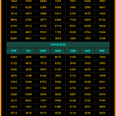
1664
1959
0846
1393
1991
9420
7847
2992
8220
0280
5008
1885
2383
6607
2316
6357
2988
9417
2753
4975
7669
8896
6725
2877
0438
7136
2634
8126
6109
0912
4196
6714
9007
8428
9824
8349
4821
9932
1735
0320
0756
9264
8649
4031
9447
2004
1603
1059
2768
TAHUN 2022
SEN
SEL
RAB
KAM
JUM
SAB
MIN
3082
2695
6933
8575
3100
1362
7696
2722
9873
7572
0292
2996
2425
7083
3040
2323
9899
0135
0295
3870
6791
2059
1348
6160
7602
2716
9993
7698
3202
9340
8752
9940
8550
0928
6091
0213
2701
1760
4309
6715
2611
3471
3268
0498
2058
6565
4687
3442
0394
3510
0061
7297
3969
6146
2155
9189
9652
1691
0229
5285
8118
2091
4860
0512
2076
9313
6530
2116
2590
2033