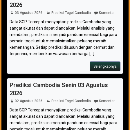
2026
03 Agustus 2026
Prediksi Togel Cambodia
Komentar
Data SGP Tercepat menyajikan prediksi Cambodia yang
sangat akurat dan dapat diandalkan. Melalui analisis yang
mendalam, prediksi ini menjadi panduan esensial bagi para
pemain togel untuk memaksimalkan peluang meraih
kemenangan. Setiap prediksi disusun dengan cermat dan
terperinci, memberikan wawasan berharga [...]
Selengkapnya
Prediksi Cambodia Senin 03 Agustus
2026
02 Agustus 2026
Prediksi Togel Cambodia
Komentar
Data SGP Tercepat menyajikan prediksi Cambodia yang
sangat akurat dan dapat diandalkan. Melalui analisis yang
mendalam, prediksi ini menjadi panduan esensial bagi para
pemain togel untuk memaksimalkan peluang meraih