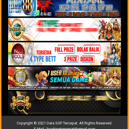
Copyright © 2021 Data SGP Tercepat. All Rights Reserved.
E-Mail :
livedrawtercepat@gmail.com