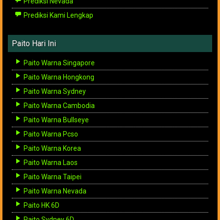
Prediksi Nevada
Prediksi Kami Lengkap
Paito Hari Ini
Paito Warna Singapore
Paito Warna Hongkong
Paito Warna Sydney
Paito Warna Cambodia
Paito Warna Bullseye
Paito Warna Pcso
Paito Warna Korea
Paito Warna Laos
Paito Warna Taipei
Paito Warna Nevada
Paito HK 6D
Paito Sydney 6D