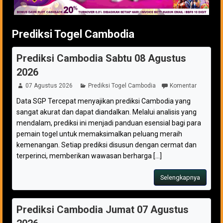
Prediksi Togel Cambodia
Prediksi Cambodia Sabtu 08 Agustus
2026
07 Agustus 2026
Prediksi Togel Cambodia
Komentar
Data SGP Tercepat menyajikan prediksi Cambodia yang
sangat akurat dan dapat diandalkan. Melalui analisis yang
mendalam, prediksi ini menjadi panduan esensial bagi para
pemain togel untuk memaksimalkan peluang meraih
kemenangan. Setiap prediksi disusun dengan cermat dan
terperinci, memberikan wawasan berharga [...]
Selengkapnya
Prediksi Cambodia Jumat 07 Agustus