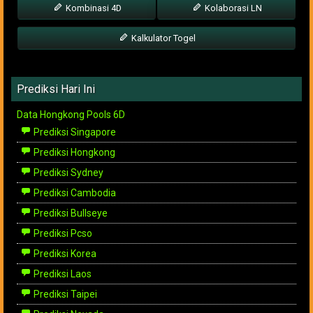
Kombinasi 4D
Kolaborasi LN
Kalkulator Togel
Prediksi Hari Ini
Data Hongkong Pools 6D
Prediksi Singapore
Prediksi Hongkong
Prediksi Sydney
Prediksi Cambodia
Prediksi Bullseye
Prediksi Pcso
Prediksi Korea
Prediksi Laos
Prediksi Taipei