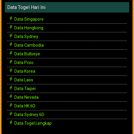
Data Togel Hari Ini
Data Singapore
Data Hongkong
Data Sydney
Data Cambodia
Data Bullseye
Data Pcso
Data Korea
Data Laos
Data Taipei
Data Nevada
Data HK 6D
Data Sydney 6D
Data Togel Lengkap