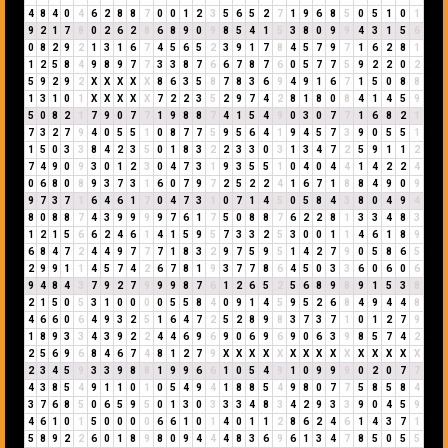
4
8
4
0
4
6
2
8
8
7
0
0
1
2
3
5
6
5
2
7
1
9
6
8
5
0
5
1
0
1
9
2
1
7
8
0
2
6
2
8
6
8
9
0
9
8
5
4
1
5
3
8
0
9
9
4
3
1
5
6
0
8
2
9
2
1
3
1
6
7
4
5
6
5
2
3
9
1
7
8
4
5
7
9
7
1
6
2
8
1
1
2
5
8
4
9
8
9
7
7
3
3
8
7
6
6
7
8
7
6
0
5
7
7
5
9
2
2
0
2
5
9
2
9
2
X
X
X
X
X
8
6
3
5
8
7
8
3
6
9
4
9
1
6
7
1
5
0
8
8
1
3
1
0
1
X
X
X
X
X
7
2
2
3
5
2
9
7
4
2
8
1
8
0
8
4
1
4
5
9
5
0
8
2
1
7
9
0
7
7
1
9
8
8
7
4
1
5
4
9
0
3
0
7
7
1
6
8
2
1
7
3
2
7
9
4
0
5
5
1
0
8
7
7
5
9
5
6
4
1
9
4
5
7
3
9
0
5
5
1
1
5
0
3
3
8
4
2
3
5
0
1
8
3
2
2
3
3
0
3
1
3
4
7
2
5
9
1
1
2
7
4
9
0
9
3
0
1
2
3
0
4
7
3
1
9
3
5
5
1
0
4
0
4
4
1
4
2
2
4
0
6
8
0
8
9
3
7
3
1
6
0
7
9
7
2
5
2
2
4
1
6
7
1
8
8
4
9
0
9
9
7
3
7
1
6
4
6
1
7
0
4
7
3
1
0
7
1
4
5
0
5
8
4
3
8
0
4
9
4
8
0
8
8
7
4
3
9
9
9
9
7
6
1
7
5
0
8
8
7
6
2
2
8
1
3
3
4
8
3
1
2
1
5
6
6
2
4
6
1
4
1
5
9
5
7
3
3
2
5
3
0
0
1
1
4
6
1
8
9
6
8
4
7
2
4
4
9
7
7
7
1
8
3
2
9
7
5
9
5
1
4
2
7
9
0
5
8
6
5
2
9
9
1
1
4
5
7
4
2
6
7
8
1
9
3
7
7
8
6
4
5
0
3
3
6
0
6
0
6
9
4
8
4
3
7
9
2
7
9
9
9
8
7
6
1
2
6
5
2
5
6
8
9
8
9
1
5
3
8
2
1
5
0
5
3
1
0
0
0
0
5
5
8
4
0
9
1
4
5
9
5
2
6
8
4
9
4
4
8
4
6
6
0
6
4
9
3
2
5
1
6
4
7
2
5
2
8
9
8
3
7
3
7
1
0
1
2
7
9
1
8
9
3
3
4
3
9
2
2
4
4
6
9
6
9
0
6
9
6
9
0
6
3
9
8
5
7
4
2
2
5
6
9
6
8
4
6
7
4
8
1
2
7
9
X
X
X
X
X
X
X
X
X
X
X
X
X
X
X
2
3
4
5
9
3
3
9
8
8
1
9
9
6
6
1
0
5
4
9
1
0
9
9
9
0
2
0
7
7
4
3
8
5
4
9
1
1
0
1
0
5
4
9
4
1
8
8
5
4
9
8
0
7
7
5
8
5
8
4
3
7
6
8
5
0
6
5
9
5
0
1
3
0
3
3
3
4
8
3
4
2
9
3
3
9
0
4
5
9
4
6
1
0
1
5
0
0
0
0
6
6
1
0
1
4
0
1
1
2
8
6
2
4
6
1
4
3
7
1
5
8
9
2
2
6
0
1
8
9
8
0
9
4
4
4
8
3
6
9
6
1
3
4
7
8
5
0
5
5