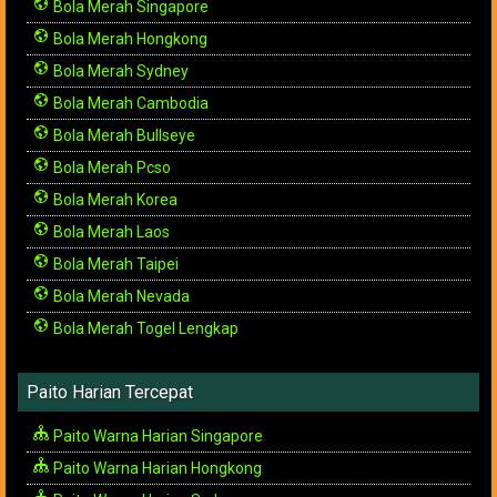
Bola Merah Singapore
Bola Merah Hongkong
Bola Merah Sydney
Bola Merah Cambodia
Bola Merah Bullseye
Bola Merah Pcso
Bola Merah Korea
Bola Merah Laos
Bola Merah Taipei
Bola Merah Nevada
Bola Merah Togel Lengkap
Paito Harian Tercepat
Paito Warna Harian Singapore
Paito Warna Harian Hongkong