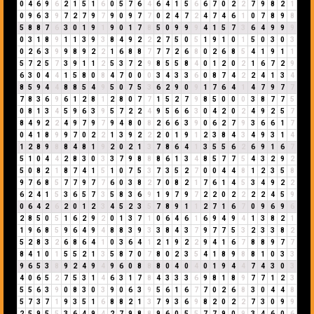
0
4
6
9
6
2
1
5
1
6
0
5
7
6
4
6
4
1
5
6
6
7
0
2
2
7
9
8
2
1
0
9
6
3
9
7
2
7
9
7
9
0
9
7
7
0
2
4
7
2
4
7
4
6
1
0
7
8
9
8
5
8
8
7
6
3
0
1
9
1
9
0
1
7
8
5
0
9
9
9
4
1
5
7
3
6
4
9
9
9
0
3
1
8
9
1
1
3
9
3
8
4
9
2
2
2
7
5
0
5
1
9
1
0
1
5
0
3
0
3
0
2
6
3
9
9
8
9
2
2
1
6
8
8
7
7
7
2
6
8
0
2
6
8
5
4
1
9
1
1
5
7
2
5
7
3
9
1
1
2
5
3
7
2
9
8
5
5
8
4
0
1
2
0
2
1
6
7
2
9
6
3
0
4
4
1
5
8
0
8
4
7
0
0
0
3
4
3
3
6
0
8
7
4
2
2
4
1
3
4
8
5
9
4
4
8
8
5
4
9
5
0
7
5
3
6
2
9
0
9
1
7
6
4
1
4
7
9
7
7
7
8
3
6
9
6
1
2
8
1
2
8
0
7
7
1
5
2
7
9
8
5
0
0
0
3
8
7
7
5
0
8
1
3
4
5
9
6
3
9
5
7
2
2
4
9
5
6
6
3
0
4
2
0
2
4
9
2
5
7
8
4
9
2
2
4
9
7
9
7
9
4
8
0
8
2
6
6
3
9
0
6
2
7
9
3
6
6
1
7
0
4
1
8
9
9
7
0
2
2
1
3
9
2
2
2
0
1
9
1
2
3
8
4
3
4
9
3
1
4
1
2
8
9
8
8
4
8
1
9
2
0
2
1
3
7
8
6
4
1
3
5
5
6
2
6
9
1
6
7
5
1
0
4
4
2
8
3
0
3
3
7
9
8
8
8
6
1
3
4
8
5
7
7
5
4
3
2
9
2
5
0
8
2
1
8
7
4
1
5
1
0
7
5
3
7
3
5
2
7
0
0
4
4
8
1
2
3
5
8
9
7
6
8
5
7
7
9
7
7
6
0
3
8
2
7
0
8
2
1
7
6
1
4
5
3
4
9
2
2
6
2
4
1
5
3
6
5
7
3
5
8
3
6
9
1
9
7
9
7
2
2
0
2
2
2
2
4
5
9
0
6
4
2
6
2
0
1
2
3
4
5
2
3
5
7
8
9
1
1
2
7
1
6
7
0
9
6
9
6
2
8
5
0
5
1
6
2
9
2
0
1
3
7
1
0
6
4
6
1
6
9
4
9
4
1
3
8
2
1
1
9
6
8
5
9
6
4
9
4
8
8
3
9
3
3
8
4
3
7
9
7
7
5
3
2
3
3
8
2
5
2
8
3
2
6
8
6
4
1
0
3
6
4
1
2
1
9
2
2
9
4
1
6
7
8
8
9
7
7
8
4
1
0
1
5
5
2
1
3
5
8
7
0
7
8
0
2
3
5
4
1
8
9
8
8
1
0
3
3
9
6
5
3
8
9
2
4
9
4
9
6
0
8
8
8
0
4
0
4
0
1
9
4
4
7
4
3
0
3
4
0
6
5
2
7
5
3
1
4
6
3
1
7
8
4
3
3
3
6
9
8
1
8
9
7
7
1
2
3
5
5
6
3
9
0
8
3
0
3
9
0
6
3
9
5
6
1
6
7
7
0
2
6
8
3
0
4
4
8
5
7
3
7
1
9
3
5
1
6
8
8
2
1
3
7
9
3
6
9
8
2
0
2
2
7
3
0
9
9
2
5
9
5
5
3
6
4
9
4
2
7
9
8
8
9
6
0
5
5
7
7
9
0
9
3
4
6
0
6