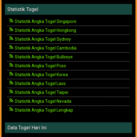
Statistik Togel
Statistik Angka Togel Singapore
Statistik Angka Togel Hongkong
Statistik Angka Togel Sydney
Statistik Angka Togel Cambodia
Statistik Angka Togel Bullseye
Statistik Angka Togel Pcso
Statistik Angka Togel Korea
Statistik Angka Togel Laos
Statistik Angka Togel Taipei
Statistik Angka Togel Nevada
Statistik Angka Togel Lengkap
Data Togel Hari Ini