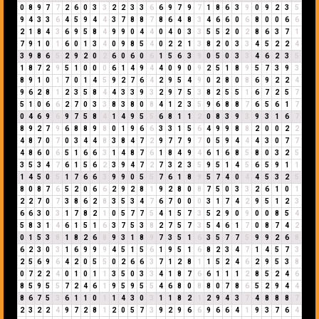
0
8
9
7
7
2
6
0
3
3
2
2
3
3
6
6
9
7
9
7
1
8
6
3
9
0
9
2
3
5
9
4
3
3
6
4
5
9
4
4
3
7
8
8
7
8
6
4
8
3
4
6
6
0
6
8
0
0
6
6
2
1
8
4
3
6
9
5
8
4
9
9
0
4
4
0
4
0
3
3
5
5
2
0
2
8
6
3
7
1
7
9
1
0
1
6
0
1
3
4
0
9
8
5
4
0
2
2
1
3
8
2
0
3
3
4
5
2
2
4
3
9
8
6
5
2
9
2
0
2
6
0
6
0
6
1
5
6
3
9
0
5
0
3
3
4
6
2
3
5
1
8
7
2
9
5
1
0
0
0
6
1
4
9
4
4
0
9
0
9
2
5
1
8
9
5
7
3
9
3
8
9
1
0
1
7
0
1
4
5
9
2
7
6
4
2
9
5
4
9
0
2
8
0
8
6
9
2
2
4
9
6
2
8
1
2
3
5
8
4
4
3
3
9
3
2
9
7
5
3
8
2
5
5
1
6
7
2
5
7
5
1
0
6
6
2
7
0
3
3
8
3
8
0
8
4
1
2
3
5
9
6
8
8
7
6
5
6
1
7
0
4
6
9
6
9
7
5
8
4
1
4
9
5
5
6
8
1
1
2
0
8
3
9
3
9
3
1
6
7
8
9
2
7
9
6
8
8
9
8
0
1
9
6
6
3
3
1
5
6
4
9
9
8
8
2
0
0
2
2
4
8
7
0
7
0
3
4
4
8
3
8
4
7
2
9
7
7
9
7
0
5
9
4
4
4
3
0
7
7
4
8
6
0
6
5
1
6
6
3
1
4
8
7
6
1
8
4
9
4
6
1
6
8
5
8
0
3
2
5
3
5
3
4
7
6
1
5
6
2
3
9
4
7
2
7
3
2
3
5
9
5
1
4
5
6
5
9
1
1
1
4
5
0
5
1
7
6
6
3
9
9
0
5
5
7
6
1
8
9
5
7
4
0
4
4
5
3
2
5
8
0
8
7
6
5
2
0
6
6
2
9
2
8
1
9
2
8
0
8
7
5
0
3
3
2
6
1
0
1
2
2
7
0
7
3
8
6
2
8
3
5
3
4
7
6
7
0
0
0
3
1
7
4
2
9
5
1
2
3
6
6
3
0
3
1
7
8
2
1
0
5
7
7
5
4
1
5
7
3
5
2
9
0
9
0
0
8
5
4
5
8
3
1
4
6
1
5
1
6
3
7
5
3
8
2
7
5
7
3
5
4
6
1
7
0
8
7
4
2
0
1
5
3
8
1
8
2
6
8
9
3
1
8
9
7
3
5
1
6
3
5
7
7
5
9
9
2
6
8
6
2
3
0
3
1
6
9
9
9
4
5
1
5
6
1
9
5
1
6
8
2
3
4
7
1
4
5
7
3
2
5
6
9
6
4
2
0
5
5
0
2
6
6
3
7
1
2
8
1
1
5
2
4
6
2
9
5
3
8
0
7
2
2
4
0
1
0
1
1
3
5
0
3
3
4
1
8
7
6
6
1
1
1
2
8
5
2
4
6
8
5
9
5
5
7
2
4
6
1
9
5
9
5
5
4
6
8
0
8
8
0
7
8
6
5
2
9
4
4
8
6
7
5
3
6
1
1
0
1
1
4
3
0
3
1
1
8
2
1
2
9
4
3
7
4
8
8
8
7
2
3
2
2
4
9
7
2
8
1
2
0
5
7
3
9
2
9
6
6
9
6
6
4
1
9
3
7
6
4