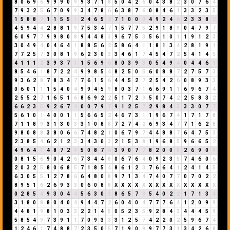
8
0
6
9
6
9
9
9
0
9
9
3
7
1
8
5
0
4
2
6
0
4
3
8
2
3
0
7
6
4
7
9
3
2
5
6
7
0
9
9
3
4
7
8
6
6
3
8
7
6
0
8
4
6
1
3
3
2
3
5
1
5
8
8
7
1
1
5
5
1
2
4
6
5
2
7
1
0
0
0
4
9
2
4
6
2
3
3
8
2
4
5
9
4
4
2
8
8
1
9
7
5
3
4
7
1
5
7
7
5
2
9
1
8
9
0
4
7
9
7
6
0
9
7
7
9
9
8
0
8
9
4
4
8
3
9
6
7
5
3
5
6
1
0
1
1
9
1
2
3
3
0
4
9
4
0
4
6
4
1
8
8
5
6
2
5
8
6
4
1
1
8
1
3
4
2
8
1
9
1
7
7
2
5
7
3
0
8
1
9
6
2
3
0
3
3
4
6
1
7
4
5
4
7
2
5
4
1
4
5
4
1
1
1
2
3
9
3
7
1
1
5
6
9
6
8
0
3
9
3
0
5
4
9
4
0
4
4
6
1
8
5
4
6
1
8
7
2
2
4
9
9
8
5
4
8
2
5
0
5
6
0
8
8
7
2
7
5
7
3
9
3
6
2
8
7
8
3
4
7
7
6
1
5
6
4
4
5
2
7
2
5
4
2
6
0
8
9
3
3
0
6
0
1
1
1
5
4
0
4
9
9
4
5
9
8
0
3
7
1
6
6
9
1
1
6
9
6
7
4
2
5
5
2
7
1
6
5
1
6
8
6
9
2
2
5
1
7
2
9
5
0
7
4
2
2
5
8
3
2
6
6
2
3
5
9
2
6
7
4
0
0
7
9
7
9
1
2
5
7
2
9
8
4
3
3
3
0
7
7
5
6
1
0
1
4
0
0
1
1
5
6
6
5
2
4
6
7
3
1
1
9
6
7
4
1
7
1
7
8
7
1
1
8
9
3
1
3
0
3
3
1
0
8
8
7
2
7
4
2
6
9
3
4
7
7
1
6
2
8
9
8
0
8
8
3
8
0
6
6
7
4
8
2
1
0
6
7
9
7
4
4
8
8
7
6
4
7
5
3
2
3
8
5
4
6
2
1
2
3
3
4
3
0
3
2
1
5
3
8
1
9
6
8
5
9
6
6
5
2
4
9
6
4
1
4
8
7
2
9
5
0
8
7
6
3
9
0
7
7
8
2
0
0
0
2
6
9
0
9
0
8
1
5
6
9
0
4
2
6
7
3
4
4
8
0
6
7
6
4
0
9
2
3
5
7
4
6
0
6
2
0
3
2
5
8
0
6
8
5
7
1
8
5
4
8
6
1
2
3
7
6
6
4
1
2
4
1
4
5
6
3
0
5
5
1
2
7
8
6
6
4
8
0
8
9
7
1
3
4
7
4
0
7
7
0
7
0
2
2
8
9
5
1
6
2
6
9
3
3
0
6
0
8
8
X
X
X
X
X
X
X
X
X
X
X
X
X
X
X
0
2
8
5
4
9
3
0
4
4
5
6
3
0
3
8
6
5
7
3
5
4
0
2
2
1
7
1
3
4
3
1
8
0
8
8
0
4
0
4
9
4
4
7
2
6
0
4
0
4
7
7
7
6
4
1
2
0
9
9
4
4
8
1
9
8
1
0
3
3
2
2
1
4
5
0
5
2
3
5
9
2
8
4
3
4
4
4
5
9
5
8
5
4
9
7
3
9
1
1
7
0
9
3
3
3
1
2
5
7
4
2
2
0
2
5
9
6
7
4
1
2
4
6
1
7
4
8
8
7
2
3
5
0
5
7
1
9
0
9
9
7
7
3
1
3
4
2
6
8