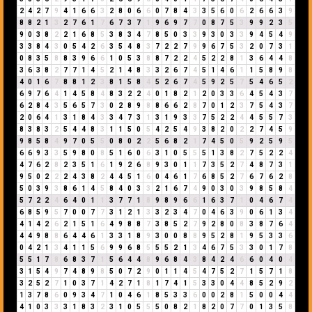
2
4
2
7
9
4
1
6
6
3
2
8
0
6
6
0
7
8
4
3
3
5
6
0
6
2
6
6
3
9
8
8
2
1
3
2
7
6
1
7
6
7
3
7
1
9
6
9
7
7
0
8
7
5
3
9
9
2
3
5
9
0
3
8
2
2
1
6
8
5
3
8
3
4
7
8
5
0
3
3
9
3
0
3
3
9
4
5
4
9
3
3
8
4
3
0
5
4
2
6
3
5
4
8
3
7
2
2
7
9
9
6
7
5
3
2
0
7
3
1
0
8
3
5
8
8
3
9
6
6
1
0
5
3
8
8
7
2
2
4
5
2
2
8
1
3
6
4
4
8
3
6
3
8
2
7
7
1
4
5
2
1
4
8
3
3
2
6
7
4
5
1
4
6
1
1
5
8
9
8
4
0
1
6
7
8
8
1
2
3
8
1
5
8
4
5
2
6
7
4
5
9
2
5
7
5
4
6
5
2
6
9
7
6
4
1
4
5
8
4
8
3
2
2
4
0
1
8
2
1
2
0
3
3
6
4
5
4
3
7
6
2
8
4
3
5
6
5
7
3
0
2
8
9
8
8
6
6
2
8
7
0
1
2
3
7
5
4
3
7
2
0
6
4
1
3
1
8
4
3
3
4
7
3
1
3
1
9
3
3
7
5
2
2
4
4
5
5
7
3
8
3
8
3
2
5
4
4
8
3
1
1
5
0
5
4
2
5
4
9
3
8
2
0
2
2
7
4
5
9
9
8
5
8
4
9
7
0
5
5
0
8
0
2
2
5
6
8
2
1
7
4
5
0
5
9
2
5
9
5
6
6
9
3
3
5
9
8
0
8
5
1
6
0
6
3
1
0
5
5
5
1
3
8
2
7
5
2
2
4
4
7
6
2
8
2
3
5
1
6
1
9
2
6
8
9
3
0
1
1
7
3
5
2
7
4
8
7
3
1
9
5
0
2
2
2
4
3
8
2
4
4
5
1
6
0
4
6
1
7
6
8
5
2
7
6
7
6
2
8
5
0
3
9
3
8
6
1
4
5
8
4
0
3
3
2
1
6
7
4
9
0
3
0
3
9
8
5
8
4
5
7
2
2
4
6
4
0
1
1
3
7
7
1
8
9
8
9
6
6
1
6
3
7
1
0
4
6
7
4
6
8
5
9
5
7
0
0
7
7
3
1
2
1
3
3
2
3
4
7
0
4
6
3
9
0
6
1
3
4
4
1
4
2
6
2
1
5
1
6
4
9
8
8
7
3
8
5
2
7
9
2
8
0
8
3
8
7
6
4
4
4
9
8
8
6
4
4
6
1
3
3
1
8
9
3
0
0
8
8
9
5
2
8
1
9
5
3
3
6
0
4
2
1
3
4
1
1
5
6
9
9
6
8
5
5
5
2
1
3
4
6
7
5
3
3
0
1
7
8
5
5
1
7
8
6
8
3
7
1
5
6
4
4
8
9
6
8
4
3
8
4
2
4
6
6
0
4
0
4
3
1
5
4
9
7
4
8
9
8
5
0
7
2
9
0
1
1
4
5
4
7
5
2
7
1
5
7
1
8
3
2
5
2
7
1
0
3
7
1
4
2
7
1
8
1
7
4
1
5
3
3
0
4
4
8
5
2
9
2
1
3
7
8
6
0
9
3
4
7
1
0
4
6
1
8
5
3
3
6
0
0
2
8
1
5
0
0
4
4
4
1
0
3
3
3
1
8
3
2
3
1
0
5
5
5
0
8
2
1
8
2
0
7
7
0
1
3
5
8