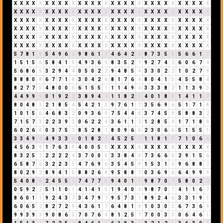
X
X
X
X
X
X
X
X
X
X
X
X
X
X
X
X
X
X
X
X
X
X
X
X
X
X
X
X
X
X
X
X
X
X
X
X
X
X
X
X
X
X
X
X
X
X
X
X
X
X
X
X
X
X
X
X
X
X
X
X
X
X
X
X
X
X
X
X
X
X
X
X
X
X
X
X
X
X
X
X
X
X
X
X
X
X
X
X
X
X
X
X
X
X
X
X
X
X
X
X
X
X
X
X
X
X
X
X
X
X
X
X
X
X
X
X
X
X
X
X
X
X
X
X
X
X
X
X
X
X
X
X
X
X
X
X
X
X
X
X
X
X
X
X
X
X
X
X
X
X
X
X
X
X
X
X
X
X
X
X
X
X
X
X
X
X
X
X
X
X
X
X
X
X
X
X
X
X
X
X
5
7
8
1
9
5
4
9
6
6
9
8
6
1
7
4
6
4
2
6
8
7
3
5
8
5
6
6
1
7
1
5
1
5
6
5
8
4
1
5
4
9
3
6
9
8
3
5
2
7
9
2
7
4
2
6
0
6
7
4
5
6
8
6
5
3
2
9
4
4
0
5
0
2
2
9
4
8
5
4
3
3
0
2
2
1
0
2
7
9
8
8
8
0
8
6
7
7
1
8
3
0
4
2
6
8
1
7
6
4
8
0
4
1
5
4
5
5
8
4
8
2
7
7
5
4
8
0
0
0
6
1
5
5
1
1
1
4
9
4
3
3
3
8
2
1
1
3
9
3
4
4
9
9
9
0
1
9
2
2
3
8
9
4
4
1
1
8
2
1
4
0
1
8
9
1
4
1
1
2
8
0
4
8
3
2
1
8
5
4
5
4
2
1
3
9
7
6
1
7
3
5
6
9
6
5
1
7
1
8
1
0
1
5
6
4
6
8
3
2
0
9
3
6
9
7
5
4
4
8
3
7
4
5
9
5
8
8
3
2
7
1
5
7
3
2
2
3
9
3
0
6
2
2
4
3
6
1
1
2
1
2
8
5
4
1
7
1
8
9
6
0
2
6
8
0
3
7
5
3
8
5
2
8
1
8
0
9
6
6
2
3
0
6
6
5
1
5
5
1
3
3
4
9
4
4
9
3
3
6
0
1
8
2
1
4
5
2
5
7
1
1
8
1
9
7
1
0
6
6
4
5
6
3
9
1
7
6
3
9
4
0
0
5
5
X
X
X
X
X
X
X
X
X
X
X
X
X
X
X
8
3
2
5
7
2
2
2
2
4
3
7
0
0
0
3
3
8
4
3
7
3
6
6
3
2
9
1
5
6
6
5
8
7
6
3
2
2
3
5
4
7
6
9
6
3
5
4
5
9
1
5
3
1
4
9
6
8
8
7
8
0
2
9
2
8
9
4
1
5
8
8
2
6
8
9
5
8
8
7
0
3
6
9
6
6
4
9
9
9
5
4
0
8
8
2
4
5
5
1
7
4
7
7
5
9
4
0
1
1
9
8
7
0
7
5
8
0
2
2
0
5
9
2
2
5
1
1
0
1
4
1
4
1
5
1
9
4
0
4
9
8
7
0
7
4
1
1
6
7
8
6
0
1
1
9
2
4
3
7
3
4
7
9
7
9
5
7
3
1
8
9
2
4
6
3
3
1
9
1
6
0
6
5
2
8
2
7
2
9
4
3
6
1
7
6
4
8
1
9
1
0
3
0
3
6
7
3
6
9
9
9
3
9
3
9
0
8
6
5
7
0
7
6
4
8
1
2
5
7
7
0
0
3
3
0
6
4
6
1