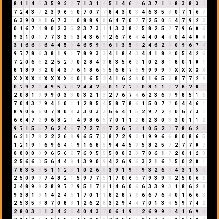
8
1
1
4
5
3
5
9
2
2
7
1
3
1
4
5
1
4
6
1
6
3
7
1
8
8
3
8
3
2
7
2
4
3
7
2
3
9
6
6
0
7
0
7
7
8
4
3
0
3
4
6
3
5
8
0
7
1
6
7
6
3
9
0
9
1
6
7
3
1
0
8
8
9
8
6
4
7
0
7
7
2
5
0
5
4
7
9
2
2
0
1
6
7
4
8
0
2
3
5
2
3
7
3
1
1
3
3
8
2
5
8
2
5
7
7
9
6
0
6
9
3
1
0
1
7
7
3
3
6
3
4
3
6
9
2
6
7
6
4
4
4
0
4
4
0
4
4
0
4
3
1
6
6
3
6
4
4
5
9
4
6
5
9
5
6
1
3
5
8
2
4
6
2
8
0
9
6
7
4
9
7
7
8
6
3
8
1
9
1
7
8
9
3
3
4
1
8
4
3
4
4
1
8
9
0
5
4
2
6
7
2
0
6
6
2
2
5
2
7
0
2
8
4
3
8
3
5
6
2
1
0
2
8
1
8
0
1
0
1
8
1
8
9
8
2
0
4
3
7
6
1
8
6
5
5
6
8
7
6
9
9
9
9
9
X
X
X
X
X
X
X
X
X
X
X
X
X
X
X
0
1
6
5
2
4
1
6
2
8
0
1
6
5
2
8
7
7
2
9
0
2
9
2
2
4
9
5
7
3
2
4
4
2
6
0
1
7
2
9
0
8
1
1
2
2
8
2
8
1
2
0
8
1
9
9
9
0
3
3
0
3
2
1
3
2
7
6
7
4
6
2
3
6
9
9
8
5
1
6
7
0
4
3
7
9
4
1
0
1
1
2
8
5
4
5
8
7
8
6
1
5
0
7
7
0
4
4
6
1
8
9
0
6
6
0
7
8
0
8
3
3
0
3
3
6
6
4
1
5
2
9
7
2
9
0
6
7
3
1
6
6
4
7
2
9
6
8
2
1
4
9
8
6
5
7
0
1
1
2
8
2
3
0
3
3
0
1
1
2
9
7
1
5
6
7
6
2
4
6
7
7
2
7
9
7
2
6
7
4
1
0
5
2
7
7
8
6
2
8
6
2
1
7
8
2
2
2
6
8
9
6
5
7
3
8
7
2
9
2
1
9
9
6
6
8
0
8
6
5
1
2
1
9
1
6
9
6
4
1
9
1
6
8
5
9
4
4
5
9
5
8
2
5
7
2
7
7
0
7
0
8
0
0
0
9
6
5
6
2
7
6
9
5
5
5
8
0
3
3
7
0
6
1
7
2
0
1
2
3
2
5
6
6
3
5
6
4
4
8
1
3
9
0
9
4
2
6
9
6
3
2
1
6
7
5
0
2
8
1
7
8
3
5
8
5
1
1
2
3
1
0
2
6
8
3
9
1
9
1
9
3
2
6
8
4
3
1
5
6
2
5
0
9
9
7
4
8
2
1
5
9
7
7
5
1
7
0
6
6
7
9
3
9
3
2
5
0
6
6
3
4
8
9
8
2
8
9
7
7
9
5
1
7
8
1
4
6
0
6
6
3
3
9
3
1
8
6
2
8
9
3
8
1
9
1
4
2
4
6
1
7
0
1
1
8
2
8
7
6
6
6
7
6
4
0
1
6
6
3
2
5
3
5
8
8
7
0
8
8
1
2
6
2
8
3
2
9
4
4
7
0
1
3
4
5
9
7
4
2
2
8
0
3
3
1
3
4
2
6
4
0
4
3
7
0
6
1
9
1
2
6
9
9
9
4
1
6
9
6