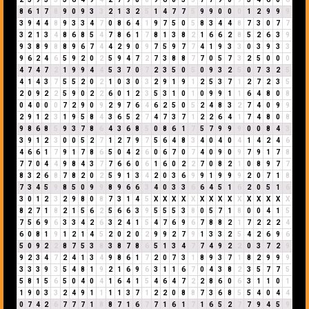
8
6
1
7
8
9
0
9
3
3
2
1
3
2
5
1
4
7
7
5
9
9
0
0
0
1
2
9
9
9
3
9
4
4
8
9
3
3
4
7
0
8
6
4
1
9
7
5
0
5
8
3
4
4
8
7
3
0
7
7
3
2
1
3
4
8
6
8
5
4
7
8
6
1
7
8
1
3
8
2
1
6
6
2
8
5
2
6
3
9
9
3
8
9
8
8
9
6
7
4
4
2
9
0
9
7
5
9
7
7
4
1
9
3
3
0
3
9
3
3
9
6
2
4
6
5
9
2
0
2
5
9
4
7
2
7
3
8
8
7
7
0
5
7
3
2
5
0
0
0
4
7
4
7
2
1
9
9
4
4
5
3
7
0
7
2
3
5
0
5
0
9
3
2
5
0
7
3
2
5
4
1
4
3
7
5
5
2
0
2
1
0
3
0
3
2
9
1
9
1
2
5
3
7
1
2
7
2
3
5
2
0
9
2
2
5
9
0
2
2
6
0
1
2
3
5
3
1
0
1
0
9
9
1
1
6
4
8
0
8
0
4
0
0
0
7
2
9
0
9
2
9
7
6
4
6
2
5
0
5
2
4
8
3
2
7
4
0
9
9
2
9
1
2
3
1
9
5
8
4
3
6
5
2
7
4
7
3
7
1
2
2
6
4
1
7
4
8
0
8
9
8
6
8
5
9
3
7
8
6
4
3
6
8
5
0
8
6
1
7
5
7
9
9
9
0
0
8
4
3
3
9
1
2
3
0
0
5
2
7
1
2
7
9
7
5
6
4
8
3
4
0
4
0
4
1
4
2
4
6
4
6
6
1
7
9
1
7
8
6
5
0
4
2
6
0
6
7
0
7
4
0
9
0
9
7
9
1
7
8
7
7
0
4
4
9
8
4
3
7
7
6
6
0
6
1
6
0
2
2
7
0
8
2
1
0
8
9
7
7
8
3
2
6
8
7
8
2
0
2
5
9
1
3
4
2
0
3
6
9
9
1
9
9
9
2
0
7
1
8
7
3
4
5
9
8
5
0
9
9
8
9
6
6
3
4
0
3
3
6
6
4
5
1
6
2
0
5
1
6
3
0
1
2
3
2
9
8
0
8
7
3
1
4
5
X
X
X
X
X
X
X
X
X
X
X
X
X
X
X
8
2
7
1
8
2
1
5
6
2
5
6
6
3
9
5
5
5
3
8
0
5
7
1
8
0
0
4
1
5
7
5
6
9
6
3
3
4
2
6
3
2
4
1
5
4
7
6
9
6
7
8
8
2
1
7
2
2
2
4
6
0
8
1
9
1
2
1
4
5
2
0
2
0
2
9
9
2
7
9
1
3
3
2
5
4
2
6
9
6
5
0
9
2
2
8
7
5
3
8
3
8
7
8
6
5
1
3
4
7
7
4
9
2
2
0
3
7
2
9
9
2
3
4
7
2
4
1
3
4
9
8
6
1
7
2
0
7
3
1
8
9
3
7
1
8
2
9
9
9
3
3
3
9
3
5
4
8
1
9
2
1
6
9
6
3
1
1
6
7
0
4
3
8
2
3
5
7
7
5
5
8
1
5
6
5
0
4
0
4
1
6
4
1
5
4
6
4
7
2
2
8
6
0
6
3
1
1
0
1
1
9
0
3
3
2
4
9
1
1
1
1
3
7
1
2
2
0
8
8
7
3
6
8
5
5
4
0
4
4
0
7
4
2
6
7
7
7
1
8
8
7
1
6
7
7
1
6
1
7
1
6
5
2
7
7
9
4
5
9