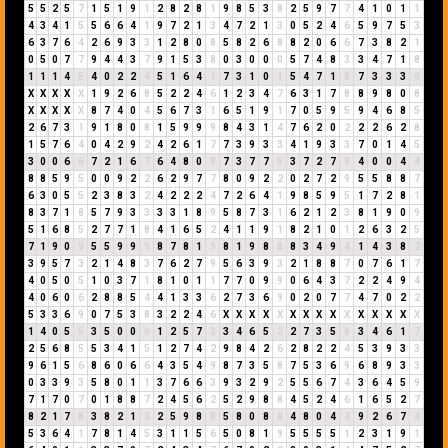
5
5
2
5
7
1
5
1
9
1
2
8
2
8
1
9
8
5
3
8
2
5
9
7
7
4
1
0
1
1
4
3
4
1
5
5
6
6
4
1
9
7
2
1
3
4
7
2
1
3
0
5
2
4
6
5
9
7
5
3
6
3
7
6
4
2
6
9
3
3
1
2
8
0
8
5
8
2
6
8
8
2
0
6
6
7
3
8
2
1
0
5
0
7
7
9
4
4
3
7
9
1
5
3
8
0
3
0
0
0
5
7
4
8
3
3
4
7
1
8
1
1
1
4
5
4
0
2
2
4
5
1
6
4
1
7
3
1
0
1
5
4
7
1
8
7
3
3
3
6
X
X
X
X
X
1
9
2
6
8
5
2
2
4
6
1
2
3
4
7
6
3
1
7
8
8
9
8
0
8
X
X
X
X
X
8
7
4
0
4
5
6
7
3
1
6
5
1
9
1
7
0
5
9
5
9
4
6
8
5
2
6
7
3
1
9
1
8
0
8
1
5
9
9
9
8
4
3
1
4
7
6
2
0
2
2
2
6
2
8
1
5
7
6
4
0
4
2
9
2
4
2
6
1
7
7
3
9
3
3
4
1
9
3
3
7
0
1
4
5
3
0
0
6
6
7
2
1
6
7
6
4
8
0
8
7
3
7
7
5
3
7
2
7
9
4
0
0
4
4
8
8
5
9
5
0
0
9
2
2
6
2
9
7
7
8
0
9
2
2
0
2
7
2
9
5
5
8
8
7
6
3
0
5
5
2
3
8
3
2
4
2
2
2
4
7
2
6
4
1
9
8
5
9
5
1
7
2
8
1
8
3
7
1
8
5
7
9
3
3
3
3
1
8
9
5
8
7
3
1
6
2
1
2
3
8
1
9
0
9
5
1
6
8
5
2
7
7
1
8
4
1
6
5
2
4
1
1
9
1
8
2
1
0
1
2
6
3
2
5
7
1
9
0
9
5
5
9
9
9
8
7
8
1
9
8
1
9
8
8
8
3
4
9
4
1
4
3
8
2
3
9
5
7
3
2
1
4
8
3
7
6
2
7
9
5
6
3
9
3
2
1
8
8
7
0
7
6
1
7
4
0
5
0
5
1
0
3
7
1
8
1
0
1
1
7
7
0
9
9
0
6
4
3
7
2
2
4
9
4
4
0
6
0
6
2
8
8
5
4
4
1
3
3
6
2
7
3
6
9
0
2
0
7
7
4
7
0
2
2
5
3
3
6
9
0
7
5
3
8
3
2
2
4
6
X
X
X
X
X
X
X
X
X
X
X
X
X
X
X
1
4
0
5
5
3
5
0
0
0
1
2
5
7
3
3
4
6
5
2
2
7
3
5
8
3
4
6
1
7
2
5
6
8
5
5
3
4
1
5
1
2
7
4
2
9
8
4
2
6
2
8
2
2
4
5
3
9
3
3
9
6
1
5
6
8
6
0
6
6
4
3
5
4
9
8
7
3
5
8
7
5
3
6
9
6
8
9
3
3
0
3
3
9
3
5
8
0
1
1
3
7
6
6
3
9
3
2
9
2
5
5
6
7
4
3
6
4
5
9
7
1
7
0
7
0
1
8
8
7
2
4
5
6
2
5
2
9
8
8
4
5
2
4
6
1
6
5
2
7
8
2
1
7
8
3
8
2
1
3
2
5
9
8
8
5
8
0
8
8
4
8
0
4
4
9
2
6
7
4
5
3
6
4
1
7
8
1
4
5
3
1
1
5
6
5
0
8
1
9
5
5
5
5
1
2
3
1
9
1