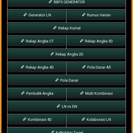
BBFS GENERATOR
Generator LN
Rumus Harian
Rekap Kumat
Rekap Angka CT
Rekap Angka 3D
Rekap Angka 2D
Rekap Angka 4D
Pola Dasar All
Pola Dasar
Pembalik Angka
Multi Kombinasi
LN vs DN
Kombinasi 4D
Kolaborasi LN
Kalkulator Togel