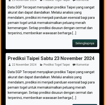
23 November 2024
Prediksi Togel Taipei
Komentar
Data SGP Tercepat menyajikan prediksi Taipei yang sangat
akurat dan dapat diandalkan. Melalui analisis yang
mendalam, prediksi ini menjadi panduan esensial bagi para
pemain togel untuk memaksimalkan peluang meraih
kemenangan. Setiap prediksi disusun dengan cermat dan
terperinci, memberikan wawasan berharga [...]
Selengkapnya
Prediksi Taipei Sabtu 23 November 2024
22 November 2024
Prediksi Togel Taipei
Komentar
Data SGP Tercepat menyajikan prediksi Taipei yang sangat
akurat dan dapat diandalkan. Melalui analisis yang
mendalam, prediksi ini menjadi panduan esensial bagi para
pemain togel untuk memaksimalkan peluang meraih
kemenangan. Setiap prediksi disusun dengan cermat dan
terperinci, memberikan wawasan berharga [...]