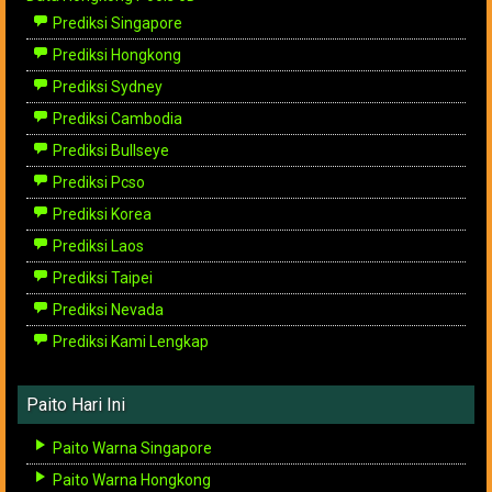
Prediksi Singapore
Prediksi Hongkong
Prediksi Sydney
Prediksi Cambodia
Prediksi Bullseye
Prediksi Pcso
Prediksi Korea
Prediksi Laos
Prediksi Taipei
Prediksi Nevada
Prediksi Kami Lengkap
Paito Hari Ini
Paito Warna Singapore
Paito Warna Hongkong