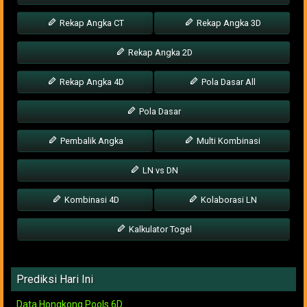
Rekap Angka CT
Rekap Angka 3D
Rekap Angka 2D
Rekap Angka 4D
Pola Dasar All
Pola Dasar
Pembalik Angka
Multi Kombinasi
LN vs DN
Kombinasi 4D
Kolaborasi LN
Kalkulator Togel
Prediksi Hari Ini
Data Hongkong Pools 6D