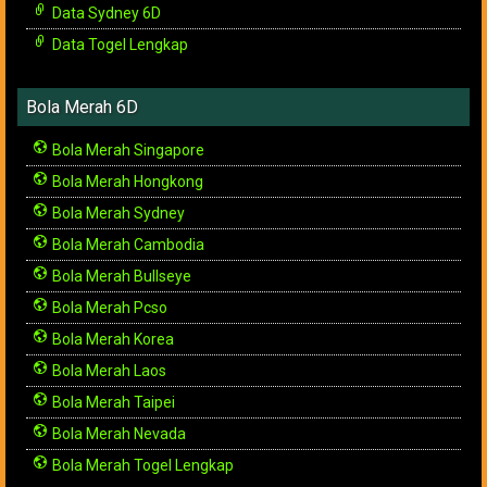
Data Sydney 6D
Data Togel Lengkap
Bola Merah 6D
Bola Merah Singapore
Bola Merah Hongkong
Bola Merah Sydney
Bola Merah Cambodia
Bola Merah Bullseye
Bola Merah Pcso
Bola Merah Korea
Bola Merah Laos
Bola Merah Taipei
Bola Merah Nevada
Bola Merah Togel Lengkap