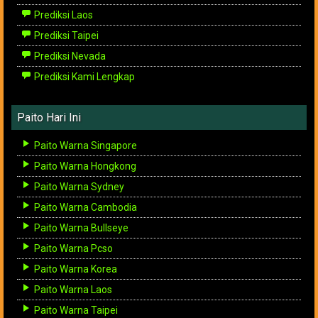
Prediksi Laos
Prediksi Taipei
Prediksi Nevada
Prediksi Kami Lengkap
Paito Hari Ini
Paito Warna Singapore
Paito Warna Hongkong
Paito Warna Sydney
Paito Warna Cambodia
Paito Warna Bullseye
Paito Warna Pcso
Paito Warna Korea
Paito Warna Laos
Paito Warna Taipei