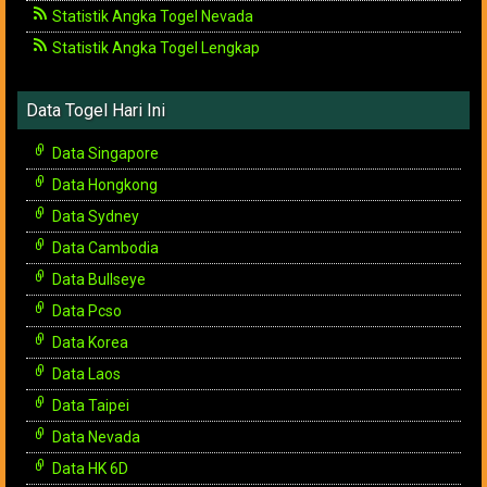
Statistik Angka Togel Nevada
Statistik Angka Togel Lengkap
Data Togel Hari Ini
Data Singapore
Data Hongkong
Data Sydney
Data Cambodia
Data Bullseye
Data Pcso
Data Korea
Data Laos
Data Taipei
Data Nevada
Data HK 6D