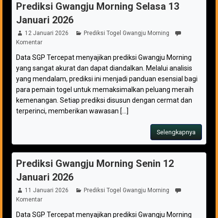
Prediksi Gwangju Morning Selasa 13
Januari 2026
12 Januari 2026
Prediksi Togel Gwangju Morning
Komentar
Data SGP Tercepat menyajikan prediksi Gwangju Morning
yang sangat akurat dan dapat diandalkan. Melalui analisis
yang mendalam, prediksi ini menjadi panduan esensial bagi
para pemain togel untuk memaksimalkan peluang meraih
kemenangan. Setiap prediksi disusun dengan cermat dan
terperinci, memberikan wawasan [...]
Selengkapnya
Prediksi Gwangju Morning Senin 12
Januari 2026
11 Januari 2026
Prediksi Togel Gwangju Morning
Komentar
Data SGP Tercepat menyajikan prediksi Gwangju Morning