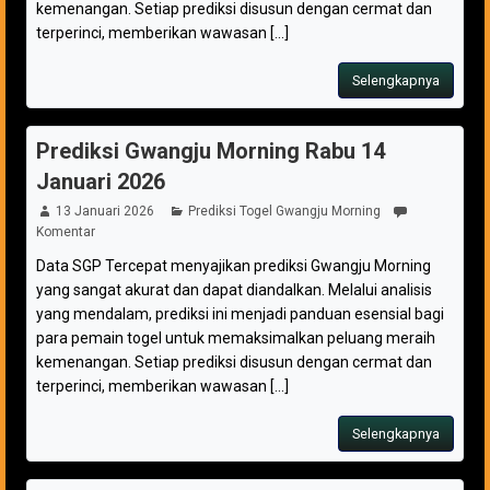
kemenangan. Setiap prediksi disusun dengan cermat dan
terperinci, memberikan wawasan [...]
Selengkapnya
Prediksi Gwangju Morning Rabu 14
Januari 2026
13 Januari 2026
Prediksi Togel Gwangju Morning
Komentar
Data SGP Tercepat menyajikan prediksi Gwangju Morning
yang sangat akurat dan dapat diandalkan. Melalui analisis
yang mendalam, prediksi ini menjadi panduan esensial bagi
para pemain togel untuk memaksimalkan peluang meraih
kemenangan. Setiap prediksi disusun dengan cermat dan
terperinci, memberikan wawasan [...]
Selengkapnya