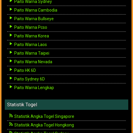
Paito Warna Sydney
Paito Warna Cambodia
Paito Warna Bullseye
Paito Warna Pcso
Paito Warna Korea
Paito Warna Laos
Paito Warna Taipei
Paito Warna Nevada
Paito HK 6D
Paito Sydney 6D
Paito Warna Lengkap
Statistik Togel
Statistik Angka Togel Singapore
Statistik Angka Togel Hongkong