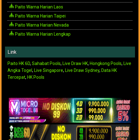
Paito Warna Harian Laos
Paito Warna Harian Taipei
Paito Warna Harian Nevada
Paito Warna Harian Lengkap
Link
Paito HK 6D
,
Sahabat Pools
,
Live Draw HK
,
Hongkong Pools
,
Live
Angka Togel
,
Live Singapore
,
Live Draw Sydney
,
Data HK
Tercepat
,
HK Pools