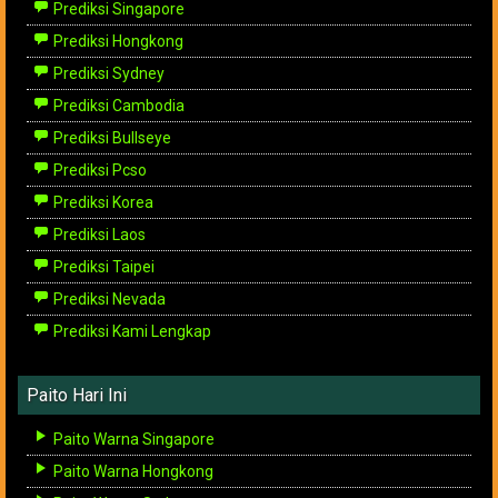
Prediksi Singapore
Prediksi Hongkong
Prediksi Sydney
Prediksi Cambodia
Prediksi Bullseye
Prediksi Pcso
Prediksi Korea
Prediksi Laos
Prediksi Taipei
Prediksi Nevada
Prediksi Kami Lengkap
Paito Hari Ini
Paito Warna Singapore
Paito Warna Hongkong