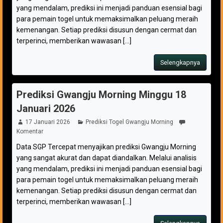
yang mendalam, prediksi ini menjadi panduan esensial bagi
para pemain togel untuk memaksimalkan peluang meraih
kemenangan. Setiap prediksi disusun dengan cermat dan
terperinci, memberikan wawasan [...]
Selengkapnya
Prediksi Gwangju Morning Minggu 18
Januari 2026
17 Januari 2026
Prediksi Togel Gwangju Morning
Komentar
Data SGP Tercepat menyajikan prediksi Gwangju Morning
yang sangat akurat dan dapat diandalkan. Melalui analisis
yang mendalam, prediksi ini menjadi panduan esensial bagi
para pemain togel untuk memaksimalkan peluang meraih
kemenangan. Setiap prediksi disusun dengan cermat dan
terperinci, memberikan wawasan [...]