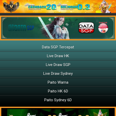
Data SGP Tercepat
Live Draw HK
Live Draw SGP
Live Draw Sydney
Paito Warna
Paito HK 6D
Paito Sydney 6D