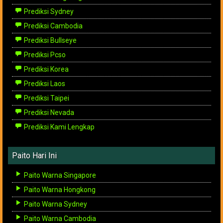
Prediksi Sydney
Prediksi Cambodia
Prediksi Bullseye
Prediksi Pcso
Prediksi Korea
Prediksi Laos
Prediksi Taipei
Prediksi Nevada
Prediksi Kami Lengkap
Paito Hari Ini
Paito Warna Singapore
Paito Warna Hongkong
Paito Warna Sydney
Paito Warna Cambodia