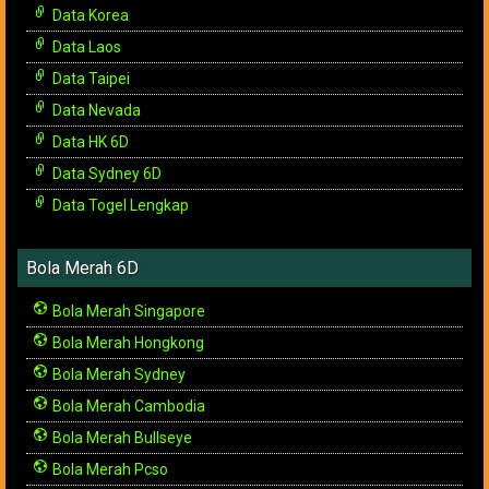
Data Korea
Data Laos
Data Taipei
Data Nevada
Data HK 6D
Data Sydney 6D
Data Togel Lengkap
Bola Merah 6D
Bola Merah Singapore
Bola Merah Hongkong
Bola Merah Sydney
Bola Merah Cambodia
Bola Merah Bullseye
Bola Merah Pcso