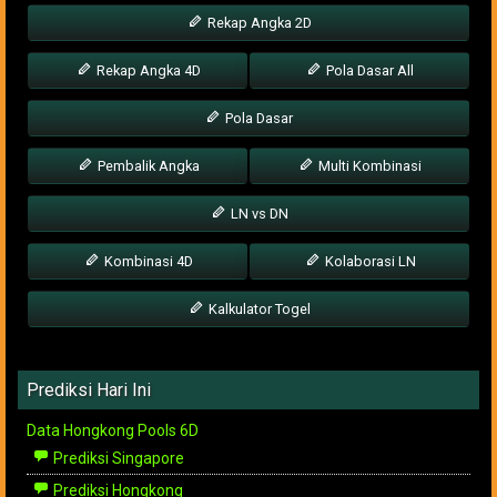
Rekap Angka 2D
Rekap Angka 4D
Pola Dasar All
Pola Dasar
Pembalik Angka
Multi Kombinasi
LN vs DN
Kombinasi 4D
Kolaborasi LN
Kalkulator Togel
Prediksi Hari Ini
Data Hongkong Pools 6D
Prediksi Singapore
Prediksi Hongkong