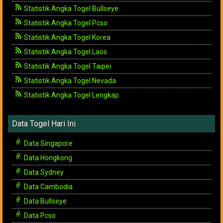
Statistik Angka Togel Bullseye
Statistik Angka Togel Pcso
Statistik Angka Togel Korea
Statistik Angka Togel Laos
Statistik Angka Togel Taipei
Statistik Angka Togel Nevada
Statistik Angka Togel Lengkap
Data Togel Hari Ini
Data Singapore
Data Hongkong
Data Sydney
Data Cambodia
Data Bullseye
Data Pcso