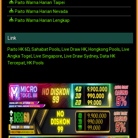
Paito Warna Harian Taipei
Paito Warna Harian Nevada
Paito Warna Harian Lengkap
Link
Paito HK 6D
,
Sahabat Pools
,
Live Draw HK
,
Hongkong Pools
,
Live
Angka Togel
,
Live Singapore
,
Live Draw Sydney
,
Data HK
Tercepat
,
HK Pools