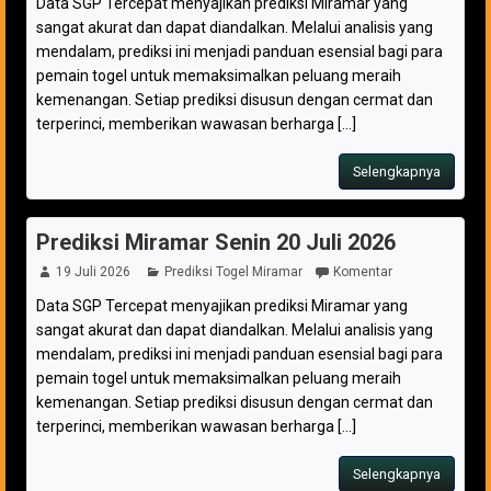
Data SGP Tercepat menyajikan prediksi Miramar yang
sangat akurat dan dapat diandalkan. Melalui analisis yang
mendalam, prediksi ini menjadi panduan esensial bagi para
pemain togel untuk memaksimalkan peluang meraih
kemenangan. Setiap prediksi disusun dengan cermat dan
terperinci, memberikan wawasan berharga [...]
Selengkapnya
Prediksi Miramar Senin 20 Juli 2026
19 Juli 2026
Prediksi Togel Miramar
Komentar
Data SGP Tercepat menyajikan prediksi Miramar yang
sangat akurat dan dapat diandalkan. Melalui analisis yang
mendalam, prediksi ini menjadi panduan esensial bagi para
pemain togel untuk memaksimalkan peluang meraih
kemenangan. Setiap prediksi disusun dengan cermat dan
terperinci, memberikan wawasan berharga [...]
Selengkapnya