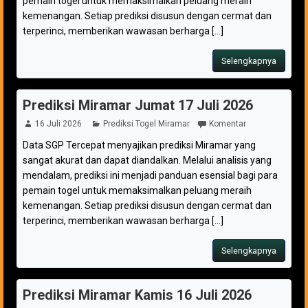
pemain togel untuk memaksimalkan peluang meraih
kemenangan. Setiap prediksi disusun dengan cermat dan
terperinci, memberikan wawasan berharga [...]
Selengkapnya
Prediksi Miramar Jumat 17 Juli 2026
16 Juli 2026
Prediksi Togel Miramar
Komentar
Data SGP Tercepat menyajikan prediksi Miramar yang
sangat akurat dan dapat diandalkan. Melalui analisis yang
mendalam, prediksi ini menjadi panduan esensial bagi para
pemain togel untuk memaksimalkan peluang meraih
kemenangan. Setiap prediksi disusun dengan cermat dan
terperinci, memberikan wawasan berharga [...]
Selengkapnya
Prediksi Miramar Kamis 16 Juli 2026