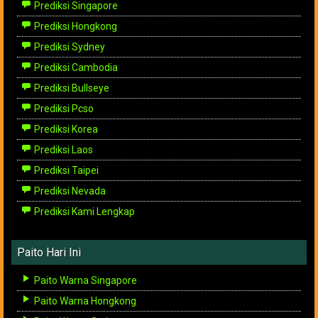
Prediksi Singapore
Prediksi Hongkong
Prediksi Sydney
Prediksi Cambodia
Prediksi Bullseye
Prediksi Pcso
Prediksi Korea
Prediksi Laos
Prediksi Taipei
Prediksi Nevada
Prediksi Kami Lengkap
Paito Hari Ini
Paito Warna Singapore
Paito Warna Hongkong