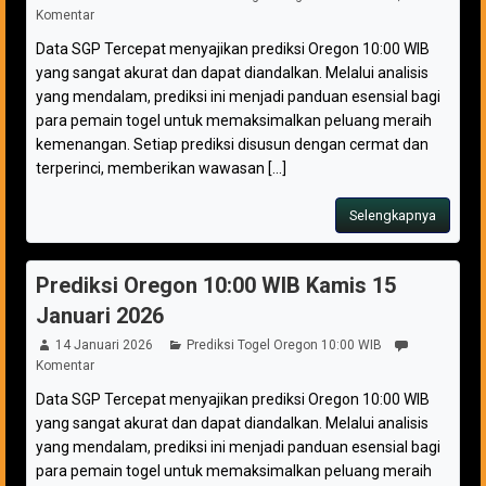
Komentar
Data SGP Tercepat menyajikan prediksi Oregon 10:00 WIB
yang sangat akurat dan dapat diandalkan. Melalui analisis
yang mendalam, prediksi ini menjadi panduan esensial bagi
para pemain togel untuk memaksimalkan peluang meraih
kemenangan. Setiap prediksi disusun dengan cermat dan
terperinci, memberikan wawasan [...]
Selengkapnya
Prediksi Oregon 10:00 WIB Kamis 15
Januari 2026
14 Januari 2026
Prediksi Togel Oregon 10:00 WIB
Komentar
Data SGP Tercepat menyajikan prediksi Oregon 10:00 WIB
yang sangat akurat dan dapat diandalkan. Melalui analisis
yang mendalam, prediksi ini menjadi panduan esensial bagi
para pemain togel untuk memaksimalkan peluang meraih