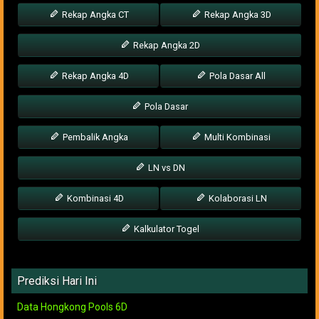
Rekap Angka CT
Rekap Angka 3D
Rekap Angka 2D
Rekap Angka 4D
Pola Dasar All
Pola Dasar
Pembalik Angka
Multi Kombinasi
LN vs DN
Kombinasi 4D
Kolaborasi LN
Kalkulator Togel
Prediksi Hari Ini
Data Hongkong Pools 6D