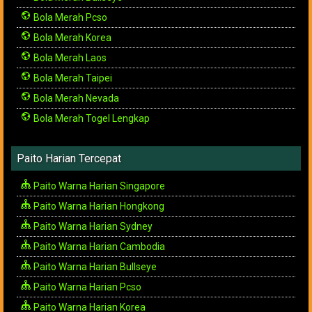
Bola Merah Pcso
Bola Merah Korea
Bola Merah Laos
Bola Merah Taipei
Bola Merah Nevada
Bola Merah Togel Lengkap
Paito Harian Tercepat
Paito Warna Harian Singapore
Paito Warna Harian Hongkong
Paito Warna Harian Sydney
Paito Warna Harian Cambodia
Paito Warna Harian Bullseye
Paito Warna Harian Pcso
Paito Warna Harian Korea