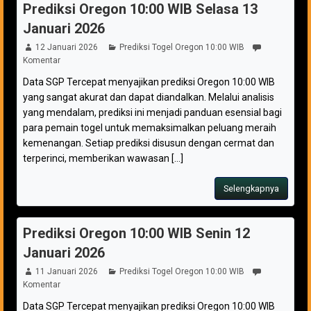
Prediksi Oregon 10:00 WIB Selasa 13
Januari 2026
12 Januari 2026
Prediksi Togel Oregon 10:00 WIB
Komentar
Data SGP Tercepat menyajikan prediksi Oregon 10:00 WIB
yang sangat akurat dan dapat diandalkan. Melalui analisis
yang mendalam, prediksi ini menjadi panduan esensial bagi
para pemain togel untuk memaksimalkan peluang meraih
kemenangan. Setiap prediksi disusun dengan cermat dan
terperinci, memberikan wawasan [...]
Selengkapnya
Prediksi Oregon 10:00 WIB Senin 12
Januari 2026
11 Januari 2026
Prediksi Togel Oregon 10:00 WIB
Komentar
Data SGP Tercepat menyajikan prediksi Oregon 10:00 WIB