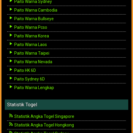
Paito Warna Sydney
Paito Warna Cambodia
Paito Warna Bullseye
Paito Warna Pcso
Paito Warna Korea
Paito Warna Laos
Paito Warna Taipei
Paito Warna Nevada
Paito HK 6D
Paito Sydney 6D
Paito Warna Lengkap
Statistik Togel
Statistik Angka Togel Singapore
Statistik Angka Togel Hongkong