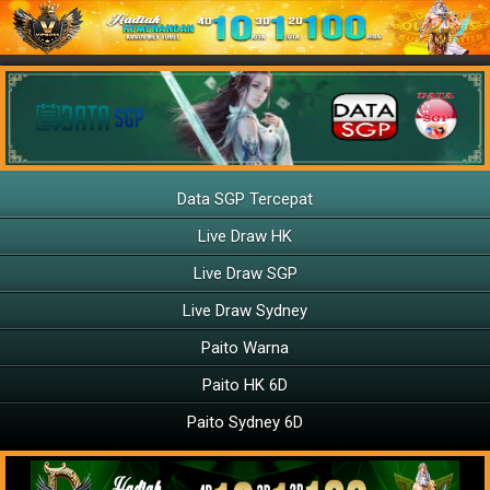
Data SGP Tercepat
Live Draw HK
Live Draw SGP
Live Draw Sydney
Paito Warna
Paito HK 6D
Paito Sydney 6D