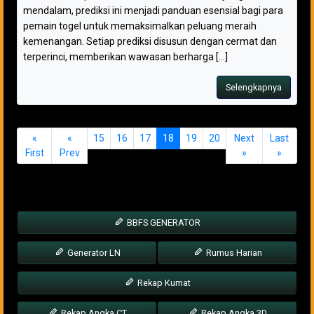
mendalam, prediksi ini menjadi panduan esensial bagi para
pemain togel untuk memaksimalkan peluang meraih
kemenangan. Setiap prediksi disusun dengan cermat dan
terperinci, memberikan wawasan berharga [...]
Selengkapnya
«
«
15
16
17
18
19
20
Next
Last
First
Prev
»
»
BBFS GENERATOR
Generator LN
Rumus Harian
Rekap Kumat
Rekap Angka CT
Rekap Angka 3D