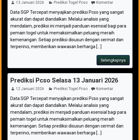
13 Januari 2026
Prediksi Togel Pcso
Komentar
Data SGP Tercepat menyajikan prediksi Pcso yang sangat
akurat dan dapat diandalkan. Melalui analisis yang
mendalam, prediksi ini menjadi panduan esensial bagi para
pemain togel untuk memaksimalkan peluang meraih
kemenangan. Setiap prediksi disusun dengan cermat dan
terperinci, memberikan wawasan berharga [...]
Selengkapnya
Prediksi Pcso Selasa 13 Januari 2026
12 Januari 2026
Prediksi Togel Pcso
Komentar
Data SGP Tercepat menyajikan prediksi Pcso yang sangat
akurat dan dapat diandalkan. Melalui analisis yang
mendalam, prediksi ini menjadi panduan esensial bagi para
pemain togel untuk memaksimalkan peluang meraih
kemenangan. Setiap prediksi disusun dengan cermat dan
terperinci, memberikan wawasan berharga [...]