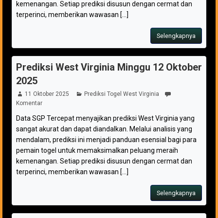
kemenangan. Setiap prediksi disusun dengan cermat dan
terperinci, memberikan wawasan [...]
Selengkapnya
Prediksi West Virginia Minggu 12 Oktober
2025
11 Oktober 2025
Prediksi Togel West Virginia
Komentar
Data SGP Tercepat menyajikan prediksi West Virginia yang
sangat akurat dan dapat diandalkan. Melalui analisis yang
mendalam, prediksi ini menjadi panduan esensial bagi para
pemain togel untuk memaksimalkan peluang meraih
kemenangan. Setiap prediksi disusun dengan cermat dan
terperinci, memberikan wawasan [...]
Selengkapnya