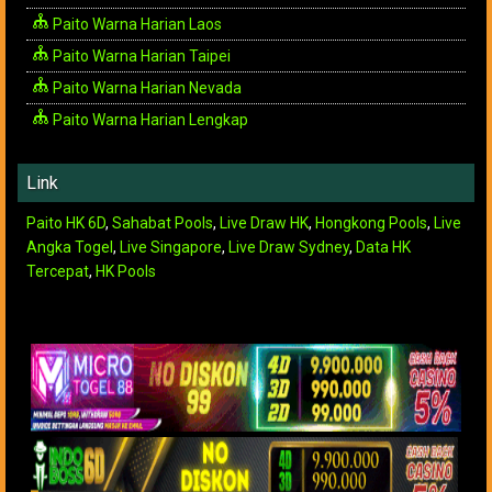
Paito Warna Harian Laos
Paito Warna Harian Taipei
Paito Warna Harian Nevada
Paito Warna Harian Lengkap
Link
Paito HK 6D
,
Sahabat Pools
,
Live Draw HK
,
Hongkong Pools
,
Live
Angka Togel
,
Live Singapore
,
Live Draw Sydney
,
Data HK
Tercepat
,
HK Pools