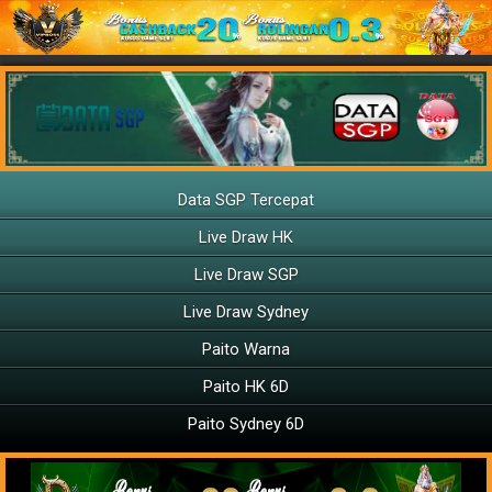
Data SGP Tercepat
Live Draw HK
Live Draw SGP
Live Draw Sydney
Paito Warna
Paito HK 6D
Paito Sydney 6D