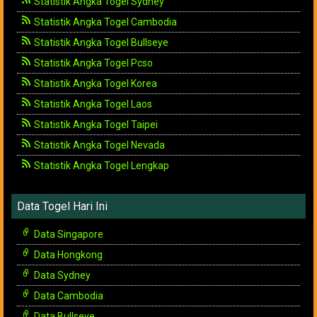
Statistik Angka Togel Sydney
Statistik Angka Togel Cambodia
Statistik Angka Togel Bullseye
Statistik Angka Togel Pcso
Statistik Angka Togel Korea
Statistik Angka Togel Laos
Statistik Angka Togel Taipei
Statistik Angka Togel Nevada
Statistik Angka Togel Lengkap
Data Togel Hari Ini
Data Singapore
Data Hongkong
Data Sydney
Data Cambodia
Data Bullseye