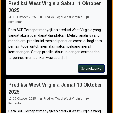
Prediksi West Virginia Sabtu 11 Oktober
2025
10 Oktober 2025
Prediksi Togel West Virginia
Komentar
Data SGP Tercepat menyajikan prediksi West Virginia yang
sangat akurat dan dapat diandalkan. Melalui analisis yang
mendalam, prediksi ini menjadi panduan esensial bagi para
pemain togel untuk memaksimalkan peluang meraih
kemenangan. Setiap prediksi disusun dengan cermat dan
terperinci, memberikan wawasan [...]
Selengkapnya
Prediksi West Virginia Jumat 10 Oktober
2025
09 Oktober 2025
Prediksi Togel West Virginia
Komentar
Data SGP Tercepat menyajikan prediksi West Virginia yang