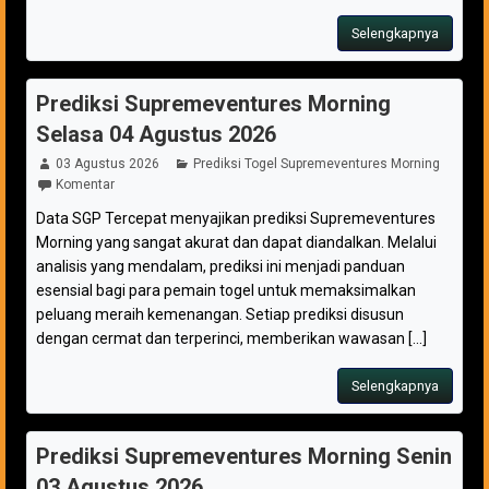
Selengkapnya
Prediksi Supremeventures Morning
Selasa 04 Agustus 2026
03 Agustus 2026
Prediksi Togel Supremeventures Morning
Komentar
Data SGP Tercepat menyajikan prediksi Supremeventures
Morning yang sangat akurat dan dapat diandalkan. Melalui
analisis yang mendalam, prediksi ini menjadi panduan
esensial bagi para pemain togel untuk memaksimalkan
peluang meraih kemenangan. Setiap prediksi disusun
dengan cermat dan terperinci, memberikan wawasan [...]
Selengkapnya
Prediksi Supremeventures Morning Senin
03 Agustus 2026