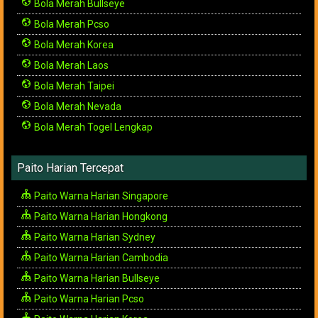
Bola Merah Bullseye
Bola Merah Pcso
Bola Merah Korea
Bola Merah Laos
Bola Merah Taipei
Bola Merah Nevada
Bola Merah Togel Lengkap
Paito Harian Tercepat
Paito Warna Harian Singapore
Paito Warna Harian Hongkong
Paito Warna Harian Sydney
Paito Warna Harian Cambodia
Paito Warna Harian Bullseye
Paito Warna Harian Pcso