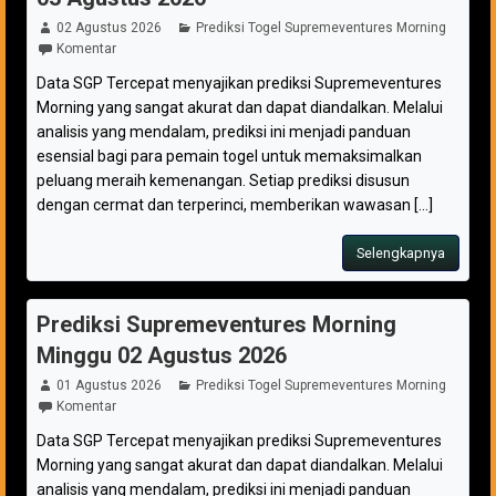
02 Agustus 2026
Prediksi Togel Supremeventures Morning
Komentar
Data SGP Tercepat menyajikan prediksi Supremeventures
Morning yang sangat akurat dan dapat diandalkan. Melalui
analisis yang mendalam, prediksi ini menjadi panduan
esensial bagi para pemain togel untuk memaksimalkan
peluang meraih kemenangan. Setiap prediksi disusun
dengan cermat dan terperinci, memberikan wawasan [...]
Selengkapnya
Prediksi Supremeventures Morning
Minggu 02 Agustus 2026
01 Agustus 2026
Prediksi Togel Supremeventures Morning
Komentar
Data SGP Tercepat menyajikan prediksi Supremeventures
Morning yang sangat akurat dan dapat diandalkan. Melalui
analisis yang mendalam, prediksi ini menjadi panduan