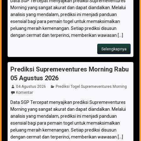
Data SGP Tercepat menyajikan prediksi Supremeventures
Morning yang sangat akurat dan dapat diandalkan. Melalui
analisis yang mendalam, prediksi ini menjadi panduan
esensial bagi para pemain togel untuk memaksimalkan
peluang meraih kemenangan. Setiap prediksi disusun
dengan cermat dan terperinci, memberikan wawasan [...]
Selengkapnya
Prediksi Supremeventures Morning Rabu
05 Agustus 2026
04 Agustus 2026
Prediksi Togel Supremeventures Morning
Komentar
Data SGP Tercepat menyajikan prediksi Supremeventures
Morning yang sangat akurat dan dapat diandalkan. Melalui
analisis yang mendalam, prediksi ini menjadi panduan
esensial bagi para pemain togel untuk memaksimalkan
peluang meraih kemenangan. Setiap prediksi disusun
dengan cermat dan terperinci, memberikan wawasan [...]