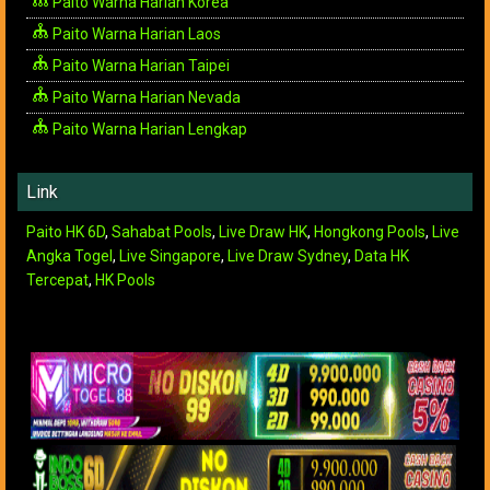
Paito Warna Harian Korea
Paito Warna Harian Laos
Paito Warna Harian Taipei
Paito Warna Harian Nevada
Paito Warna Harian Lengkap
Link
Paito HK 6D
,
Sahabat Pools
,
Live Draw HK
,
Hongkong Pools
,
Live
Angka Togel
,
Live Singapore
,
Live Draw Sydney
,
Data HK
Tercepat
,
HK Pools