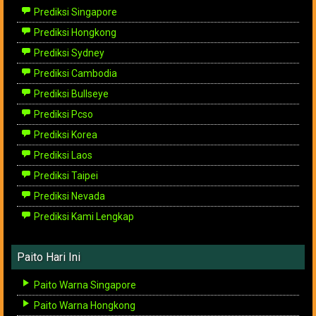
Prediksi Singapore
Prediksi Hongkong
Prediksi Sydney
Prediksi Cambodia
Prediksi Bullseye
Prediksi Pcso
Prediksi Korea
Prediksi Laos
Prediksi Taipei
Prediksi Nevada
Prediksi Kami Lengkap
Paito Hari Ini
Paito Warna Singapore
Paito Warna Hongkong