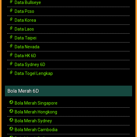
Data Bullseye
Data Pcso
Data Korea
Data Laos
Data Taipei
Data Nevada
Data HK 6D
Data Sydney 6D
Data Togel Lengkap
Bola Merah 6D
Bola Merah Singapore
Bola Merah Hongkong
Bola Merah Sydney
Bola Merah Cambodia