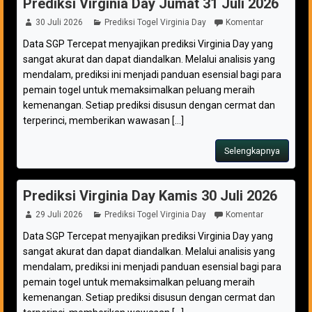
Prediksi Virginia Day Jumat 31 Juli 2026
30 Juli 2026
Prediksi Togel Virginia Day
Komentar
Data SGP Tercepat menyajikan prediksi Virginia Day yang
sangat akurat dan dapat diandalkan. Melalui analisis yang
mendalam, prediksi ini menjadi panduan esensial bagi para
pemain togel untuk memaksimalkan peluang meraih
kemenangan. Setiap prediksi disusun dengan cermat dan
terperinci, memberikan wawasan [...]
Selengkapnya
Prediksi Virginia Day Kamis 30 Juli 2026
29 Juli 2026
Prediksi Togel Virginia Day
Komentar
Data SGP Tercepat menyajikan prediksi Virginia Day yang
sangat akurat dan dapat diandalkan. Melalui analisis yang
mendalam, prediksi ini menjadi panduan esensial bagi para
pemain togel untuk memaksimalkan peluang meraih
kemenangan. Setiap prediksi disusun dengan cermat dan