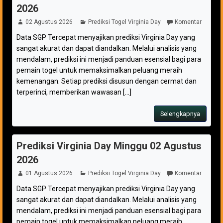
2026
02 Agustus 2026
Prediksi Togel Virginia Day
Komentar
Data SGP Tercepat menyajikan prediksi Virginia Day yang
sangat akurat dan dapat diandalkan. Melalui analisis yang
mendalam, prediksi ini menjadi panduan esensial bagi para
pemain togel untuk memaksimalkan peluang meraih
kemenangan. Setiap prediksi disusun dengan cermat dan
terperinci, memberikan wawasan [...]
Selengkapnya
Prediksi Virginia Day Minggu 02 Agustus
2026
01 Agustus 2026
Prediksi Togel Virginia Day
Komentar
Data SGP Tercepat menyajikan prediksi Virginia Day yang
sangat akurat dan dapat diandalkan. Melalui analisis yang
mendalam, prediksi ini menjadi panduan esensial bagi para
pemain togel untuk memaksimalkan peluang meraih