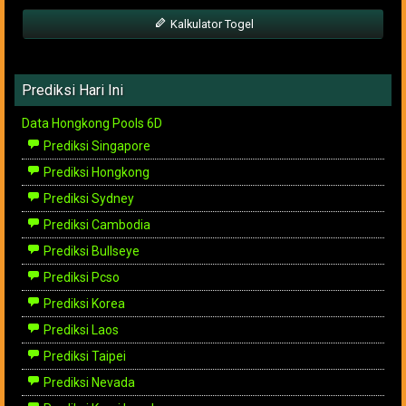
Kalkulator Togel
Prediksi Hari Ini
Data Hongkong Pools 6D
Prediksi Singapore
Prediksi Hongkong
Prediksi Sydney
Prediksi Cambodia
Prediksi Bullseye
Prediksi Pcso
Prediksi Korea
Prediksi Laos
Prediksi Taipei
Prediksi Nevada