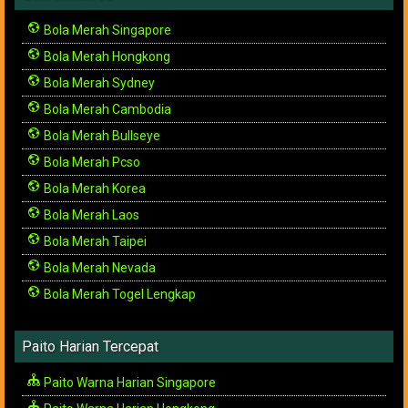
Bola Merah Singapore
Bola Merah Hongkong
Bola Merah Sydney
Bola Merah Cambodia
Bola Merah Bullseye
Bola Merah Pcso
Bola Merah Korea
Bola Merah Laos
Bola Merah Taipei
Bola Merah Nevada
Bola Merah Togel Lengkap
Paito Harian Tercepat
Paito Warna Harian Singapore