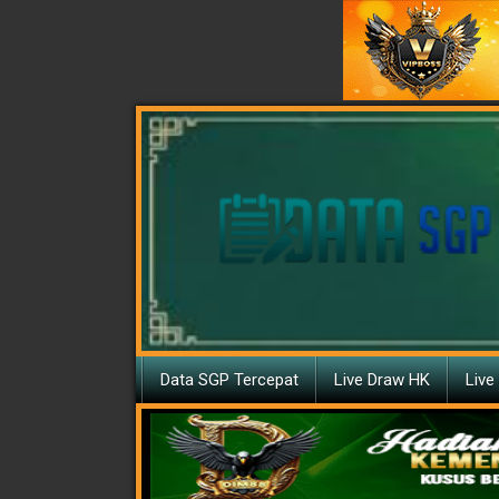
Data SGP Tercepat
Live Draw HK
Live