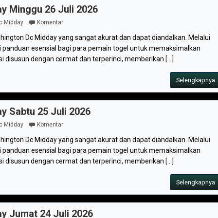
y Minggu 26 Juli 2026
Dc Midday
Komentar
hington Dc Midday yang sangat akurat dan dapat diandalkan. Melalui
adi panduan esensial bagi para pemain togel untuk memaksimalkan
 disusun dengan cermat dan terperinci, memberikan [...]
Selengkapnya
y Sabtu 25 Juli 2026
Dc Midday
Komentar
hington Dc Midday yang sangat akurat dan dapat diandalkan. Melalui
adi panduan esensial bagi para pemain togel untuk memaksimalkan
 disusun dengan cermat dan terperinci, memberikan [...]
Selengkapnya
y Jumat 24 Juli 2026