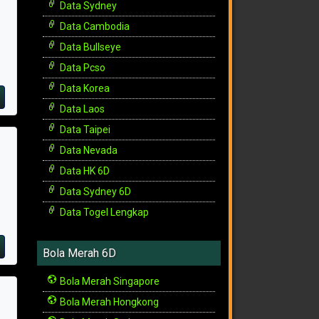
Data Sydney
Data Cambodia
Data Bullseye
Data Pcso
Data Korea
Data Laos
Data Taipei
Data Nevada
Data HK 6D
Data Sydney 6D
Data Togel Lengkap
Bola Merah 6D
Bola Merah Singapore
Bola Merah Hongkong