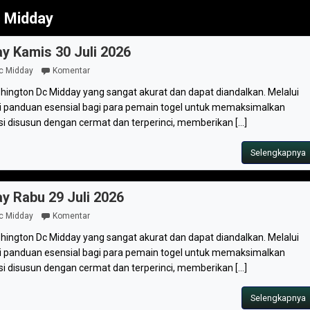
c Midday
y Kamis 30 Juli 2026
Dc Midday
Komentar
hington Dc Midday yang sangat akurat dan dapat diandalkan. Melalui
adi panduan esensial bagi para pemain togel untuk memaksimalkan
 disusun dengan cermat dan terperinci, memberikan [...]
Selengkapnya
y Rabu 29 Juli 2026
Dc Midday
Komentar
hington Dc Midday yang sangat akurat dan dapat diandalkan. Melalui
adi panduan esensial bagi para pemain togel untuk memaksimalkan
 disusun dengan cermat dan terperinci, memberikan [...]
Selengkapnya