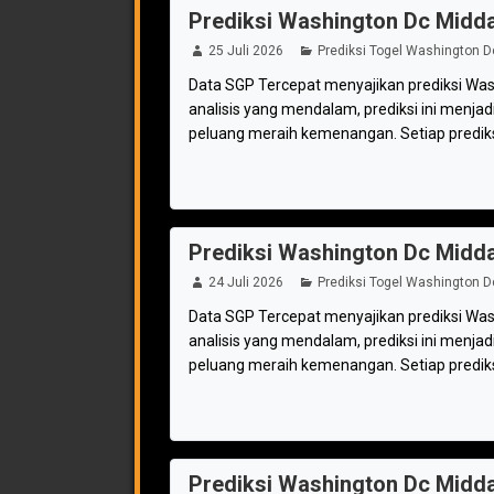
Prediksi Washington Dc Midda
25 Juli 2026
Prediksi Togel Washington 
Data SGP Tercepat menyajikan prediksi Was
analisis yang mendalam, prediksi ini menj
peluang meraih kemenangan. Setiap prediksi
Prediksi Washington Dc Midda
24 Juli 2026
Prediksi Togel Washington 
Data SGP Tercepat menyajikan prediksi Was
analisis yang mendalam, prediksi ini menj
peluang meraih kemenangan. Setiap prediksi
Prediksi Washington Dc Midda