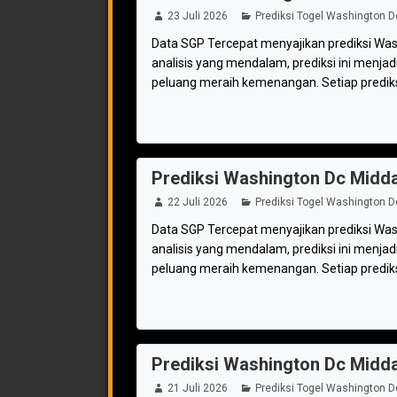
23 Juli 2026
Prediksi Togel Washington 
Data SGP Tercepat menyajikan prediksi Was
analisis yang mendalam, prediksi ini menj
peluang meraih kemenangan. Setiap prediksi
Prediksi Washington Dc Midda
22 Juli 2026
Prediksi Togel Washington 
Data SGP Tercepat menyajikan prediksi Was
analisis yang mendalam, prediksi ini menj
peluang meraih kemenangan. Setiap prediksi
Prediksi Washington Dc Midda
21 Juli 2026
Prediksi Togel Washington 