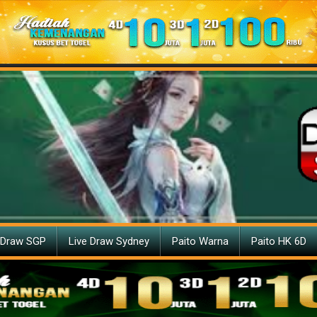
 Draw SGP
Live Draw Sydney
Paito Warna
Paito HK 6D