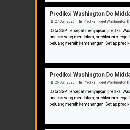
Prediksi Washington Dc Midda
27 Juli 2026
Prediksi Togel Washington 
Data SGP Tercepat menyajikan prediksi Was
analisis yang mendalam, prediksi ini menj
peluang meraih kemenangan. Setiap prediksi
Prediksi Washington Dc Midda
26 Juli 2026
Prediksi Togel Washington 
Data SGP Tercepat menyajikan prediksi Was
analisis yang mendalam, prediksi ini menj
peluang meraih kemenangan. Setiap prediksi