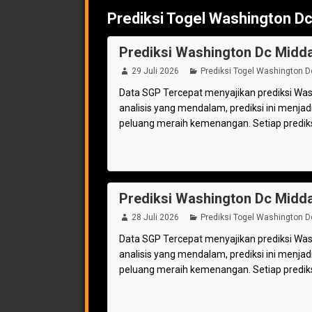
Prediksi Togel Washington D
Prediksi Washington Dc Midda
29 Juli 2026
Prediksi Togel Washington 
Data SGP Tercepat menyajikan prediksi Was
analisis yang mendalam, prediksi ini menj
peluang meraih kemenangan. Setiap prediksi
Prediksi Washington Dc Midda
28 Juli 2026
Prediksi Togel Washington 
Data SGP Tercepat menyajikan prediksi Was
analisis yang mendalam, prediksi ini menj
peluang meraih kemenangan. Setiap prediksi