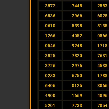
3572
7448
2583
6836
2966
6028
0610
5398
8135
1266
4052
0866
0546
9248
1718
3825
7820
7631
3726
2976
4538
0283
6750
1788
6406
0125
3066
4900
1669
4096
5201
7733
7054