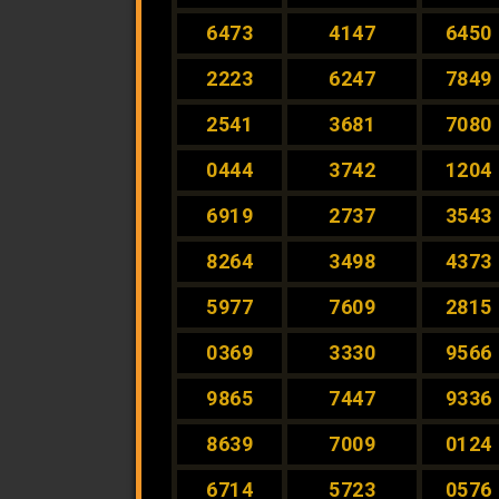
6473
4147
6450
2223
6247
7849
2541
3681
7080
0444
3742
1204
6919
2737
3543
8264
3498
4373
5977
7609
2815
0369
3330
9566
9865
7447
9336
8639
7009
0124
6714
5723
0576