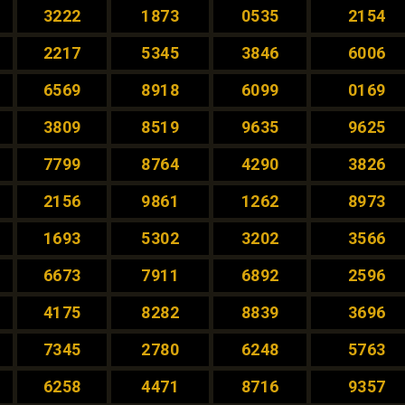
3222
1873
0535
2154
2217
5345
3846
6006
6569
8918
6099
0169
3809
8519
9635
9625
7799
8764
4290
3826
2156
9861
1262
8973
1693
5302
3202
3566
6673
7911
6892
2596
4175
8282
8839
3696
7345
2780
6248
5763
6258
4471
8716
9357