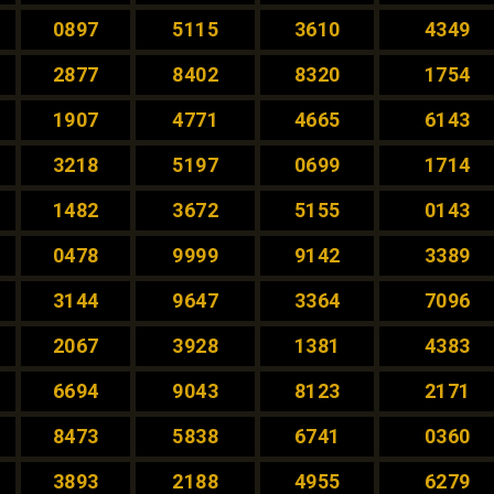
0897
5115
3610
4349
2877
8402
8320
1754
1907
4771
4665
6143
3218
5197
0699
1714
1482
3672
5155
0143
0478
9999
9142
3389
3144
9647
3364
7096
2067
3928
1381
4383
6694
9043
8123
2171
8473
5838
6741
0360
3893
2188
4955
6279