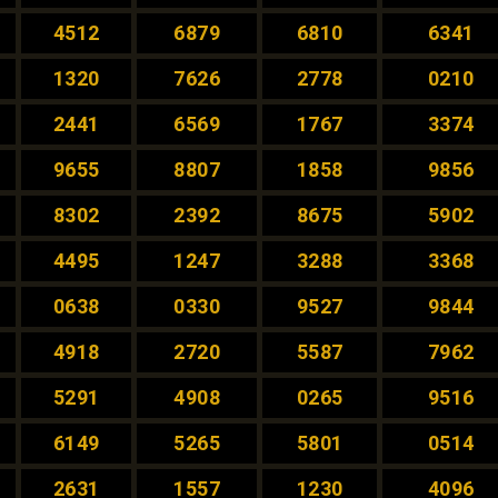
4512
6879
6810
6341
1320
7626
2778
0210
2441
6569
1767
3374
9655
8807
1858
9856
8302
2392
8675
5902
4495
1247
3288
3368
0638
0330
9527
9844
4918
2720
5587
7962
5291
4908
0265
9516
6149
5265
5801
0514
2631
1557
1230
4096