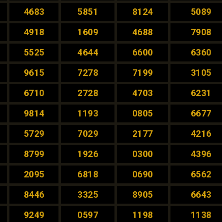
4683
5851
8124
5089
4918
1609
4688
7908
5525
4644
6600
6360
9615
7278
7199
3105
6710
2728
4703
6231
9814
1193
0805
6677
5729
7029
2177
4216
8799
1926
0300
4396
2095
6818
0690
6562
8446
3325
8905
6643
9249
0597
1198
1138