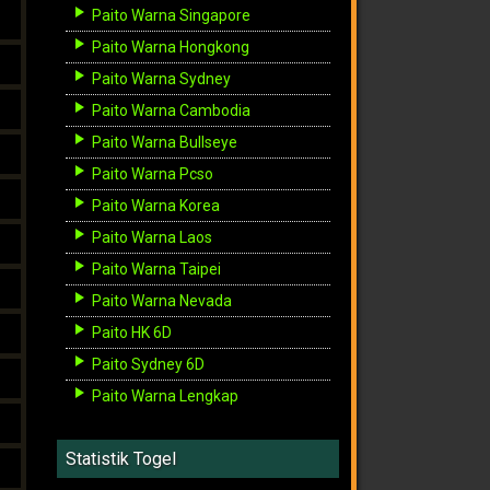
Paito Warna Singapore
Paito Warna Hongkong
Paito Warna Sydney
Paito Warna Cambodia
Paito Warna Bullseye
Paito Warna Pcso
Paito Warna Korea
Paito Warna Laos
Paito Warna Taipei
Paito Warna Nevada
Paito HK 6D
Paito Sydney 6D
Paito Warna Lengkap
Statistik Togel