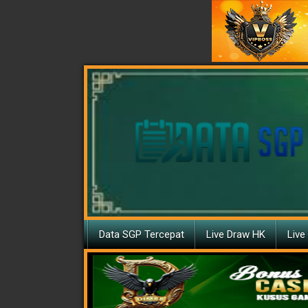
Data SGP Tercepat
Live Draw HK
Live