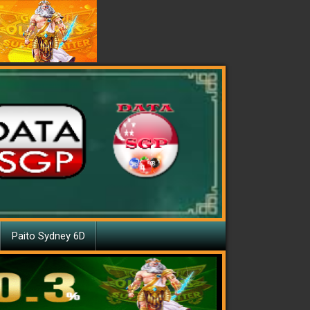
Paito Sydney 6D