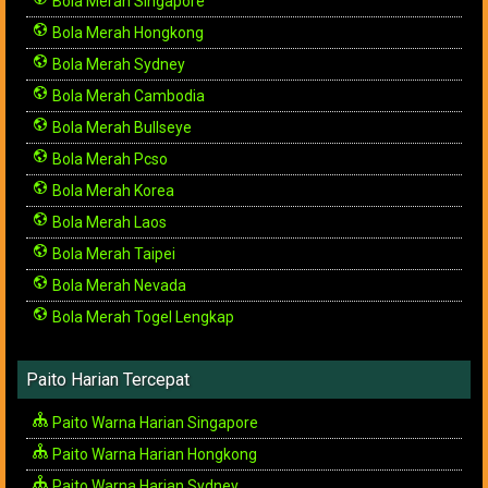
Bola Merah Singapore
Bola Merah Hongkong
Bola Merah Sydney
Bola Merah Cambodia
Bola Merah Bullseye
Bola Merah Pcso
Bola Merah Korea
Bola Merah Laos
Bola Merah Taipei
Bola Merah Nevada
Bola Merah Togel Lengkap
Paito Harian Tercepat
Paito Warna Harian Singapore
Paito Warna Harian Hongkong
Paito Warna Harian Sydney