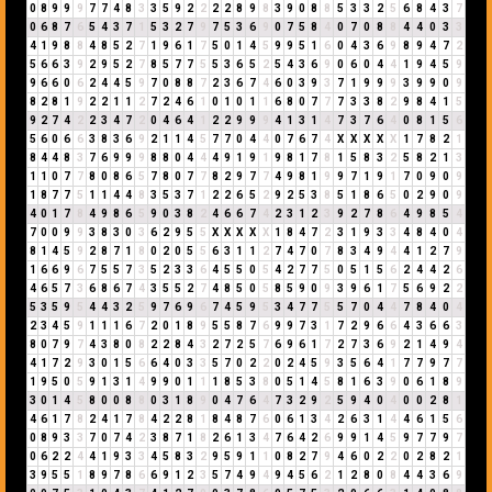
0
8
9
9
9
7
7
4
8
3
3
5
9
2
2
2
2
8
9
8
3
9
0
8
8
5
3
3
2
5
6
8
4
3
7
0
6
8
7
6
5
4
3
7
1
5
3
2
7
9
7
5
3
6
9
0
7
5
8
4
0
7
0
8
8
4
4
0
3
3
4
1
9
8
8
4
8
5
2
7
1
9
6
1
7
5
0
1
4
5
9
9
5
1
6
0
4
3
6
9
8
9
4
7
2
5
6
6
3
9
2
9
5
2
7
8
5
7
7
5
5
3
6
5
2
5
4
3
6
9
0
6
0
4
4
1
9
4
5
9
9
6
6
0
6
2
4
4
5
9
7
0
8
8
7
2
3
6
7
4
6
0
3
9
3
7
1
9
9
9
3
9
9
0
9
8
2
8
1
9
2
2
1
1
2
7
2
4
6
1
0
1
0
1
1
6
8
0
7
7
7
3
3
8
2
9
8
4
1
5
9
2
7
4
2
2
3
4
7
2
0
4
6
4
1
2
2
9
9
9
4
1
3
1
4
7
3
7
6
4
0
8
1
5
6
5
6
0
6
6
3
8
3
6
9
2
1
1
4
5
7
7
0
4
4
0
7
6
7
4
X
X
X
X
X
1
7
8
2
1
8
4
4
8
3
7
6
9
9
9
8
8
0
4
4
4
9
1
9
1
9
8
1
7
8
1
5
8
3
2
5
8
2
1
3
1
1
0
7
7
8
0
8
6
5
7
8
0
7
7
8
2
9
7
7
4
9
8
1
9
9
7
1
9
1
7
0
9
0
9
1
8
7
7
5
1
1
4
4
8
3
5
3
7
1
2
2
6
5
2
9
2
5
3
8
5
1
8
6
5
0
2
9
0
9
4
0
1
7
8
4
9
8
6
5
9
0
3
8
2
4
6
6
7
4
2
3
1
2
3
9
2
7
8
6
4
9
8
5
4
7
0
0
9
9
3
8
3
0
3
6
2
9
5
5
X
X
X
X
X
1
8
4
7
2
3
1
9
3
3
4
8
4
0
4
8
1
4
5
9
2
8
7
1
8
0
2
0
5
5
6
3
1
1
2
7
4
7
0
7
8
3
4
9
4
4
1
2
7
9
1
6
6
9
6
7
5
5
7
3
5
2
3
3
6
4
5
5
0
5
4
2
7
7
5
0
5
1
5
6
2
4
4
2
6
4
6
5
7
3
6
8
6
7
4
3
5
5
2
7
4
8
5
0
5
8
5
9
0
9
3
9
6
1
7
5
6
9
2
2
5
3
5
9
5
4
4
3
2
5
9
7
6
9
6
7
4
5
9
5
3
4
7
7
5
5
7
0
4
4
7
8
4
0
4
2
3
4
5
9
1
1
1
6
7
2
0
1
8
9
5
5
8
7
6
9
9
7
3
1
7
2
9
6
6
4
3
6
6
3
8
0
7
9
7
4
3
8
0
8
2
2
8
4
3
2
7
2
5
7
6
9
6
1
7
2
7
3
6
9
2
1
4
9
4
4
1
7
2
9
3
0
1
5
6
6
4
0
3
3
5
7
0
2
2
0
2
4
5
9
3
5
6
4
1
7
7
9
7
7
1
9
5
0
5
9
1
3
1
4
9
9
0
1
1
1
8
5
3
8
0
5
1
4
5
8
1
6
3
9
0
6
1
8
9
3
0
1
4
5
8
0
0
8
8
0
3
1
8
9
0
4
7
6
4
7
3
2
9
2
5
9
4
0
4
0
0
2
8
1
4
6
1
7
8
2
4
1
7
8
4
2
2
8
1
8
4
8
7
6
0
6
1
3
4
2
6
3
1
4
4
6
1
5
6
0
8
9
3
3
7
0
7
4
2
3
8
7
1
8
2
6
1
3
4
7
6
4
2
6
9
9
1
4
5
9
7
7
9
7
0
6
2
2
4
4
1
9
3
3
4
5
8
3
2
9
5
9
1
1
0
8
2
7
9
4
6
0
2
2
0
2
8
2
1
3
9
5
5
1
8
9
7
8
6
6
9
1
2
3
5
7
4
9
4
9
4
5
6
2
1
2
8
0
8
4
4
3
6
9