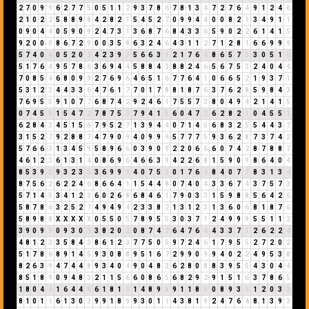
2
7
0
9
9
6
2
7
7
5
0
5
1
1
2
9
3
7
8
6
7
8
1
3
4
7
2
7
6
4
9
1
2
4
6
2
1
0
2
2
5
8
8
9
8
4
2
8
2
1
5
4
5
2
7
0
9
9
4
4
0
0
8
2
1
3
4
9
1
1
0
9
0
4
4
0
5
9
0
9
2
4
7
3
1
3
6
8
7
6
8
4
3
3
6
5
9
0
2
2
6
1
4
1
5
9
2
0
0
0
8
6
7
2
9
0
0
3
5
8
6
3
2
4
6
4
3
1
1
2
7
1
2
8
1
6
6
9
9
9
5
7
4
0
4
0
5
2
0
2
4
2
3
9
3
5
6
6
3
9
2
1
7
6
4
8
6
5
7
3
3
0
5
1
6
5
1
7
6
4
9
5
7
8
6
3
6
9
4
4
5
8
8
4
3
8
8
2
4
6
5
6
7
5
3
2
4
0
4
4
7
0
8
5
4
6
8
0
9
9
2
7
6
9
6
4
6
5
1
6
7
7
6
4
1
0
6
6
5
2
1
9
3
7
1
5
3
1
2
3
4
4
3
3
6
4
7
6
1
7
7
0
1
7
8
8
1
8
7
6
3
7
6
2
8
5
9
8
4
3
7
6
9
5
5
9
1
0
7
7
6
8
7
4
2
9
2
4
6
1
7
5
5
7
3
8
0
4
9
4
2
1
4
1
5
0
7
4
5
9
1
5
4
7
2
7
8
7
5
3
7
9
4
1
5
6
0
4
7
2
6
2
8
2
1
0
4
5
5
1
6
2
8
4
3
4
5
1
5
6
7
9
5
2
7
1
3
9
4
4
0
7
1
4
5
6
8
3
2
5
5
4
4
3
7
3
1
5
2
7
9
2
8
8
7
4
7
9
0
9
4
0
9
9
9
5
7
7
7
5
9
3
6
2
8
7
3
7
4
2
5
7
6
6
3
1
3
4
5
9
5
8
9
6
6
0
3
9
0
9
2
2
0
6
6
6
0
7
4
2
8
7
8
8
7
4
6
1
2
3
6
1
3
1
4
0
8
6
9
6
4
6
6
3
9
4
2
2
6
8
1
5
9
0
9
8
6
4
0
4
8
5
3
9
3
9
3
2
3
5
3
6
9
9
9
4
0
7
5
3
0
1
7
6
4
8
4
0
7
7
8
3
1
3
4
8
7
5
6
2
6
2
2
4
6
8
6
6
4
1
1
5
4
4
8
0
7
4
0
4
3
3
6
7
4
3
7
5
7
3
5
7
1
4
5
3
4
1
2
3
6
0
2
6
8
6
8
4
6
1
7
9
0
3
3
1
5
9
8
8
5
6
4
2
6
5
8
7
8
6
3
2
5
2
7
4
9
4
9
4
2
3
3
8
2
1
3
1
2
3
1
3
6
0
6
8
1
8
7
6
5
8
9
8
8
X
X
X
X
X
0
5
5
0
5
7
8
9
5
5
3
0
3
7
1
2
4
9
9
9
5
5
1
1
2
3
9
0
9
9
0
9
3
0
3
3
8
2
0
2
0
8
7
4
2
6
4
7
6
4
4
3
3
7
1
2
6
2
2
4
4
8
1
2
3
3
5
8
4
3
8
6
1
2
3
7
7
5
0
5
9
7
2
4
6
1
7
9
5
5
2
7
2
0
2
5
1
7
8
6
8
9
1
4
5
9
3
0
8
8
9
5
1
6
7
2
9
9
0
9
9
4
0
2
2
4
9
5
3
8
8
2
6
3
9
4
7
4
4
8
9
3
4
0
4
9
0
4
8
3
6
2
8
0
8
8
3
9
5
5
4
3
0
4
4
8
5
1
8
9
0
9
4
8
3
2
1
1
5
6
6
0
8
6
5
6
8
2
9
2
9
1
5
1
6
3
7
8
6
5
1
8
0
4
4
1
6
4
4
8
6
1
8
1
9
1
4
8
9
8
9
1
1
8
9
0
8
9
3
3
1
2
0
3
3
8
1
0
1
1
6
1
3
0
3
9
9
1
8
9
9
3
0
1
1
4
3
8
1
9
2
4
7
6
4
8
1
3
9
3