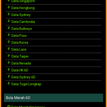
Data Singapore
Data Hongkong
Data Sydney
Data Cambodia
Data Bullseye
Data Pcso
Data Korea
Data Laos
Data Taipei
Data Nevada
Data HK 6D
Data Sydney 6D
Data Togel Lengkap
Bola Merah 6D