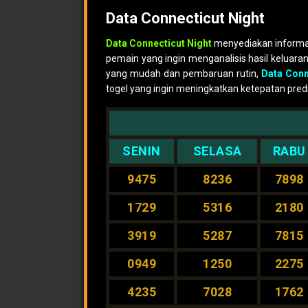
Data Connecticut Night
Data Connecticut Night
menyediakan informa
pemain yang ingin menganalisis hasil keluar
yang mudah dan pembaruan rutin,
Data Conn
togel yang ingin meningkatkan ketepatan pred
SENIN
SELASA
RABU
9475
8236
7898
1729
5316
2180
3919
5287
7815
0949
1250
2275
4235
7028
1762