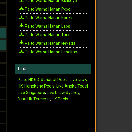
Paito Warna Harian Bullseye
Paito Warna Harian Pcso
Paito Warna Harian Korea
Paito Warna Harian Laos
Paito Warna Harian Taipei
Paito Warna Harian Nevada
Paito Warna Harian Lengkap
Link
Paito HK 6D
,
Sahabat Pools
,
Live Draw
HK
,
Hongkong Pools
,
Live Angka Togel
,
Live Singapore
,
Live Draw Sydney
,
Data HK Tercepat
,
HK Pools