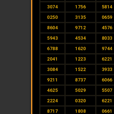
3074
1756
5814
0250
3135
0659
8604
9712
4576
5943
4534
8033
6788
1620
9744
2041
1223
6221
3084
1522
3933
9211
8737
6066
4625
5029
5507
2224
0320
6221
8717
1808
0661