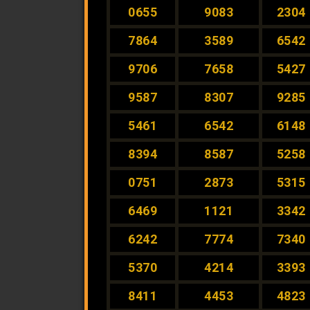
0655
9083
2304
7864
3589
6542
9706
7658
5427
9587
8307
9285
5461
6542
6148
8394
8587
5258
0751
2873
5315
6469
1121
3342
6242
7774
7340
5370
4214
3393
8411
4453
4823