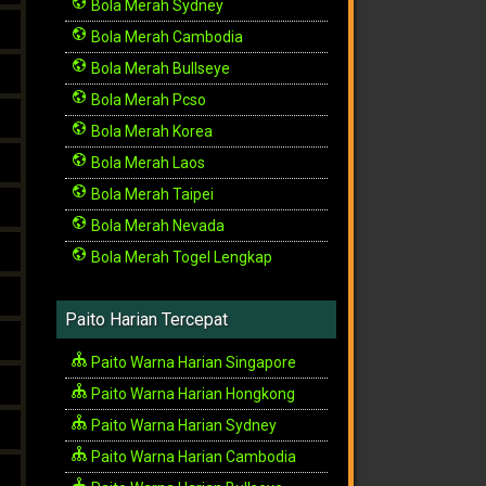
Bola Merah Sydney
Bola Merah Cambodia
Bola Merah Bullseye
Bola Merah Pcso
Bola Merah Korea
Bola Merah Laos
Bola Merah Taipei
Bola Merah Nevada
Bola Merah Togel Lengkap
Paito Harian Tercepat
Paito Warna Harian Singapore
Paito Warna Harian Hongkong
Paito Warna Harian Sydney
Paito Warna Harian Cambodia