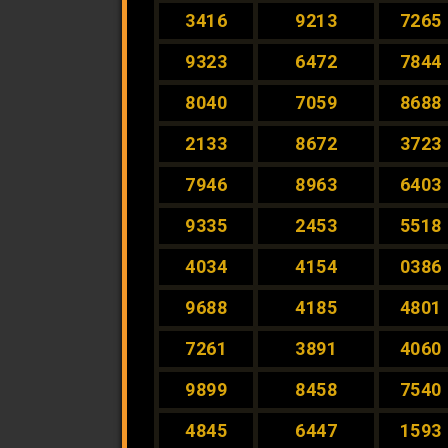
3416
9213
7265
9323
6472
7844
8040
7059
8688
2133
8672
3723
7946
8963
6403
9335
2453
5518
4034
4154
0386
9688
4185
4801
7261
3891
4060
9899
8458
7540
4845
6447
1593