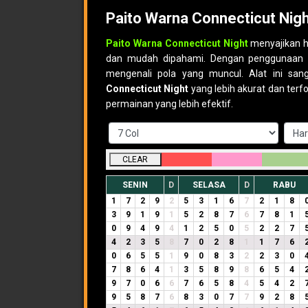
Paito Warna Connecticut Nig
Paito Warna Connecticut Night
menyajikan h
dan mudah dipahami. Dengan penggunaan w
mengenali pola yang muncul. Alat ini sa
Connecticut Night
yang lebih akurat dan ter
permainan yang lebih efektif.
CLEAR
SENIN
D
SELASA
D
RABU
1
7
2
9
2
5
3
1
6
7
2
1
8
3
9
1
9
1
5
2
8
7
6
7
8
1
0
9
4
9
4
1
2
5
0
5
2
2
7
4
2
3
5
8
7
0
2
8
1
1
7
6
0
6
5
5
1
9
0
8
3
2
2
3
0
7
8
6
4
1
3
5
8
9
8
6
5
4
9
7
0
6
6
7
6
5
8
4
5
4
2
9
5
8
7
6
8
3
0
7
7
9
2
8