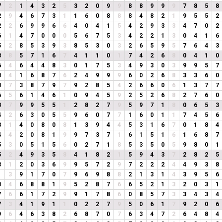
7
2
1
4
3
2
5
3
2
0
9
9
8
8
9
9
9
7
8
5
8
2
9
4
6
7
3
1
1
6
0
8
8
8
4
8
2
1
9
5
5
2
2
2
6
9
9
6
6
4
0
4
1
5
4
2
9
3
3
4
7
0
2
6
1
4
7
0
0
0
5
6
7
5
3
4
2
2
1
3
0
4
1
6
5
2
8
5
3
9
3
8
5
3
0
3
2
6
5
9
5
7
6
4
3
8
8
5
7
1
6
7
4
1
1
0
1
7
4
2
6
8
0
4
1
0
6
4
6
4
4
8
3
0
1
7
5
3
4
9
3
0
3
9
9
5
7
8
4
1
6
8
7
6
2
4
9
9
9
6
0
2
6
8
3
3
6
0
8
7
3
8
7
9
7
9
2
8
5
4
2
6
6
0
6
1
3
7
7
6
5
6
1
4
6
1
0
9
4
5
9
2
5
2
6
8
2
7
6
0
8
7
9
9
5
5
1
2
8
2
7
9
5
9
7
1
8
0
6
5
3
4
2
6
3
0
5
5
9
6
0
7
7
1
6
0
1
1
7
4
5
6
8
1
4
0
8
0
8
1
3
9
4
4
5
3
1
6
7
0
1
8
4
4
4
2
0
8
1
9
9
7
3
7
1
6
1
5
1
6
1
6
8
7
5
3
0
5
1
5
6
0
2
7
1
8
5
3
5
0
5
9
8
0
1
5
2
4
9
3
5
8
4
1
8
2
1
5
9
4
3
7
2
8
2
5
3
1
2
0
3
6
9
9
5
7
2
9
7
2
2
2
4
4
9
3
8
1
3
9
1
7
0
7
9
6
9
8
8
2
1
3
1
4
3
9
5
6
8
4
6
8
8
1
9
5
2
8
7
6
6
5
2
1
3
2
0
3
1
7
6
6
1
7
2
9
9
1
7
8
6
0
8
5
7
3
3
4
3
4
7
3
4
1
9
1
1
0
2
2
7
9
5
0
6
1
7
9
2
0
6
9
6
4
6
3
8
2
6
8
7
0
7
6
3
4
7
2
6
4
8
4