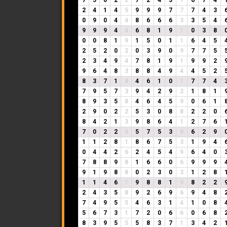
7
5
0
2
2
7
2
4
3
7
6
7
4
2
4
1
4
5
9
9
9
7
7
7
4
3
0
9
0
4
4
8
6
6
6
3
3
5
4
9
9
9
4
4
6
8
1
9
1
0
3
8
0
0
8
1
9
1
5
0
1
1
6
4
5
2
5
2
0
2
0
3
9
0
9
7
7
5
2
3
4
9
4
7
8
1
9
1
9
9
2
9
6
4
8
3
8
8
4
9
4
4
5
2
8
3
7
1
8
4
6
1
0
1
7
7
4
7
9
5
7
3
9
4
2
9
2
1
8
1
8
9
3
5
8
4
6
4
5
9
0
6
1
2
9
0
2
2
5
3
0
8
8
2
2
0
8
4
2
1
3
9
8
6
4
1
2
7
6
7
0
2
2
4
5
7
5
3
8
6
2
9
1
1
2
8
1
8
6
7
5
3
1
9
4
0
4
4
2
6
2
4
5
4
9
6
4
0
7
8
8
9
8
1
6
6
0
6
9
9
9
9
1
9
8
8
0
2
3
0
3
1
2
8
1
1
4
6
1
9
8
8
1
9
8
2
2
2
4
3
5
8
9
2
6
9
6
9
4
8
7
4
9
5
5
4
6
3
1
4
1
0
8
5
6
7
3
1
7
2
0
6
6
0
6
8
8
3
9
5
5
5
8
3
7
1
3
4
2