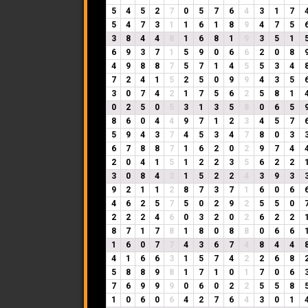
5
4
5
2
7
0
5
7
6
4
3
1
7
5
4
7
3
1
1
6
1
8
9
4
7
5
3
8
4
4
8
1
6
8
1
9
3
5
1
6
9
3
7
1
5
9
0
6
6
2
0
8
4
9
8
8
7
5
7
1
4
5
5
3
4
7
2
4
1
5
2
5
0
9
9
4
3
5
3
0
7
4
2
1
7
5
6
2
5
8
1
0
2
5
0
5
3
1
3
5
8
0
6
5
8
6
0
4
4
9
7
1
2
3
4
5
7
5
9
4
3
7
4
5
3
4
7
8
0
3
6
7
8
8
7
1
6
2
0
2
9
7
4
2
0
4
1
5
1
2
2
3
5
6
2
2
3
0
8
4
3
1
5
2
2
4
3
9
3
9
2
1
1
2
8
7
3
7
1
6
0
6
4
6
2
5
7
5
0
2
9
2
5
5
0
2
2
2
4
6
0
3
2
0
2
6
2
2
8
7
1
7
8
1
8
0
8
8
0
6
6
1
6
0
7
7
4
3
6
7
4
8
4
4
4
1
6
6
3
1
5
7
4
2
2
6
8
5
8
8
9
8
1
7
1
0
1
7
0
6
7
6
9
9
9
0
6
0
2
2
5
5
8
1
0
6
0
6
4
2
7
6
4
3
0
1