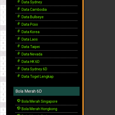
Data Sydney
7
1
Data Cambodia
2
Data Bullseye
1
7
Data Pcso
2
Data Korea
1
3
Data Laos
8
Data Taipei
6
5
Data Nevada
5
Data HK 6D
4
8
Data Sydney 6D
4
Data Togel Lengkap
2
5
7
Bola Merah 6D
4
4
Bola Merah Singapore
7
Bola Merah Hongkong
5