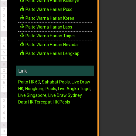
Paito Warna Harian Bullseye
4
Paito Warna Harian Pcso
7
2
Paito Warna Harian Korea
7
Paito Warna Harian Laos
7
1
Paito Warna Harian Taipei
3
Paito Warna Harian Nevada
6
5
Paito Warna Harian Lengkap
6
8
Link
2
3
Paito HK 6D
,
Sahabat Pools
,
Live Draw
6
HK
,
Hongkong Pools
,
Live Angka Togel
,
1
7
Live Singapore
,
Live Draw Sydney
,
2
Data HK Tercepat
,
HK Pools
2
4
7
6
3