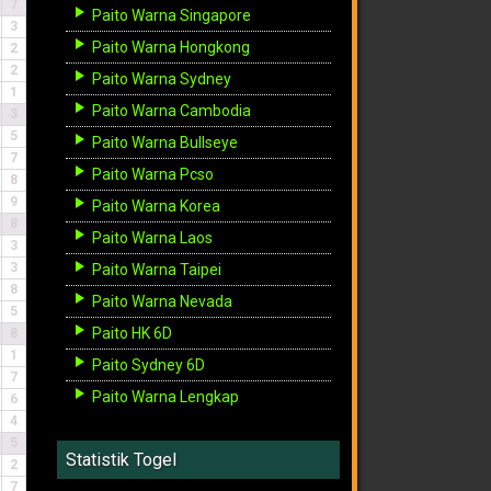
7
Paito Warna Singapore
3
Paito Warna Hongkong
2
2
Paito Warna Sydney
1
Paito Warna Cambodia
3
5
Paito Warna Bullseye
7
Paito Warna Pcso
8
9
Paito Warna Korea
8
Paito Warna Laos
3
3
Paito Warna Taipei
8
Paito Warna Nevada
5
Paito HK 6D
8
1
Paito Sydney 6D
7
Paito Warna Lengkap
6
4
5
Statistik Togel
2
7