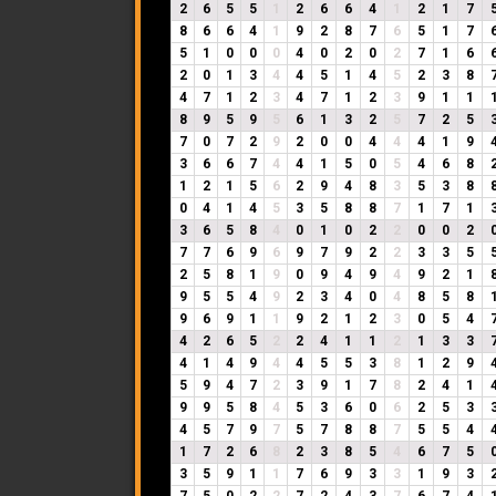
2
6
5
5
1
2
6
6
4
1
2
1
7
8
6
6
4
1
9
2
8
7
6
5
1
7
5
1
0
0
0
4
0
2
0
2
7
1
6
2
0
1
3
4
4
5
1
4
5
2
3
8
4
7
1
2
3
4
7
1
2
3
9
1
1
8
9
5
9
5
6
1
3
2
5
7
2
5
7
0
7
2
9
2
0
0
4
4
4
1
9
3
6
6
7
4
4
1
5
0
5
4
6
8
1
2
1
5
6
2
9
4
8
3
5
3
8
0
4
1
4
5
3
5
8
8
7
1
7
1
3
6
5
8
4
0
1
0
2
2
0
0
2
7
7
6
9
6
9
7
9
2
2
3
3
5
2
5
8
1
9
0
9
4
9
4
9
2
1
9
5
5
4
9
2
3
4
0
4
8
5
8
9
6
9
1
1
9
2
1
2
3
0
5
4
4
2
6
5
2
2
4
1
1
2
1
3
3
4
1
4
9
4
4
5
5
3
8
1
2
9
5
9
4
7
2
3
9
1
7
8
2
4
1
9
9
5
8
4
5
3
6
0
6
2
5
3
4
5
7
9
7
5
7
8
8
7
5
5
4
1
7
2
6
8
2
3
8
5
4
6
7
5
3
5
9
1
1
7
6
9
3
3
1
9
3