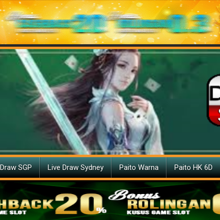
 Draw SGP
Live Draw Sydney
Paito Warna
Paito HK 6D