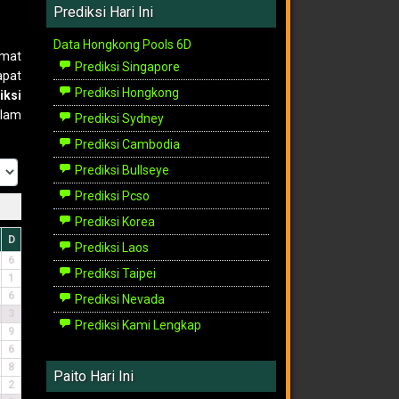
Prediksi Hari Ini
Data Hongkong Pools 6D
rmat
Prediksi Singapore
apat
Prediksi Hongkong
iksi
alam
Prediksi Sydney
Prediksi Cambodia
Prediksi Bullseye
Prediksi Pcso
Prediksi Korea
D
Prediksi Laos
6
Prediksi Taipei
1
6
Prediksi Nevada
3
Prediksi Kami Lengkap
9
6
8
Paito Hari Ini
2