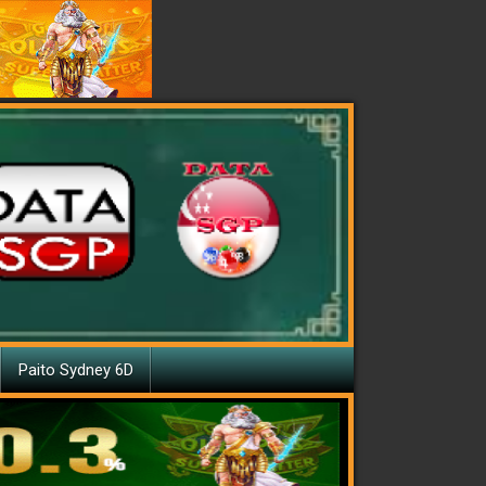
Paito Sydney 6D