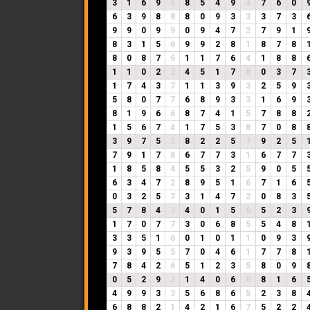
3
1
6
9
6
8
5
4
9
4
7
6
0
6
3
9
8
8
8
0
9
3
3
3
7
3
9
9
0
9
9
0
9
4
7
2
7
9
1
8
3
1
5
6
9
9
2
8
1
8
7
8
8
0
8
7
6
1
1
7
6
4
1
8
8
1
1
0
2
2
4
5
1
7
8
0
3
7
1
7
4
3
7
1
1
3
9
3
2
5
9
5
8
0
7
7
6
8
9
3
3
1
6
9
8
1
9
6
6
8
7
4
1
5
7
8
8
1
5
6
7
4
1
7
5
3
8
7
0
8
3
9
7
5
3
8
2
2
5
7
9
2
5
7
9
1
7
8
6
7
7
3
1
6
7
7
1
8
5
8
4
5
5
3
2
5
9
0
5
6
3
4
7
2
8
9
5
1
6
7
1
6
0
3
2
5
7
3
1
4
7
2
0
8
3
5
7
8
4
3
4
0
1
5
6
5
2
3
1
7
0
7
7
3
0
6
8
5
5
4
8
3
3
5
1
6
0
1
0
1
1
0
9
3
9
3
9
5
5
7
0
4
6
1
7
7
8
7
8
4
2
6
5
1
2
3
5
8
0
9
0
5
2
9
2
1
4
0
6
6
8
1
6
4
9
9
3
3
5
6
8
6
5
2
3
8
6
8
8
2
1
4
2
1
6
7
5
2
2