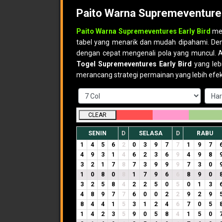
Paito Warna Supremeventures
Paito Warna Supremeventures Early Bird
men
tabel yang menarik dan mudah dipahami. De
dengan cepat mengenali pola yang muncul. A
Togel Supremeventures Early Bird
yang leb
merancang strategi permainan yang lebih efekt
CLEAR
SENIN
D
SELASA
D
RABU
1
4
5
6
2
0
3
9
7
7
1
9
7
4
9
3
1
4
6
2
3
6
9
4
9
8
3
2
1
7
8
7
3
9
9
9
7
3
0
1
0
8
0
8
1
7
9
6
6
8
9
0
3
2
5
8
4
2
2
5
0
5
0
1
3
4
8
9
7
7
6
0
0
2
2
9
2
9
8
4
4
1
5
3
1
2
4
6
7
0
5
1
4
2
3
5
9
0
5
8
4
1
5
0