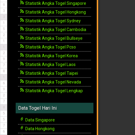
Statistik Angka Togel Singapore
9
3
Statistik Angka Togel Hongkong
3
Statistik Angka Togel Sydney
1
5
Statistik Angka Togel Cambodia
2
Statistik Angka Togel Bullseye
1
Statistik Angka Togel Pcso
1
2
Statistik Angka Togel Korea
9
Statistik Angka Togel Laos
7
8
Statistik Angka Togel Taipei
1
Statistik Angka Togel Nevada
6
9
Statistik Angka Togel Lengkap
2
7
8
Data Togel Hari Ini
5
5
Data Singapore
7
Data Hongkong
6