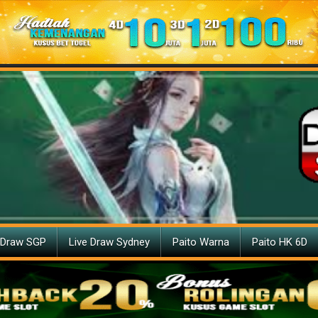
 Draw SGP
Live Draw Sydney
Paito Warna
Paito HK 6D